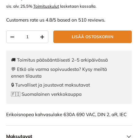
sis. alv. 25,5%
Toimituskulut
lasketaan kassalla.
Customers rate us 4.8/5 based on 510 reviews.
Määrä
LISÄÄ OSTOSKORIIN
VÄHENNÄ MÄÄRÄÄ
LISÄÄ MÄÄRÄÄ
🚚 Toimitus pääsääntöisesti 2–5 arkipäivässä
💬 Etkö ole varma sopivuudesta? Kysy meiltä
ennen tilausta
🔒 Turvalliset ja joustavat maksutavat
🇫🇮 Suomalainen verkkokauppa
Erikoisnopea kahvasulake 630A 690 VAC, DIN 2, aR, IEC
Maksutavat