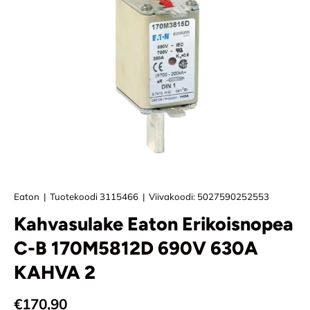
Eaton
|
Tuotekoodi
3115466
|
Viivakoodi:
5027590252553
Kahvasulake Eaton Erikoisnopea
C-B 170M5812D 690V 630A
KAHVA 2
Normaali hinta
€170,90