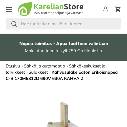
HYPPÄÄ SISÄLTÖÖN
Kirjaudu
Osto
Hae
Etsi
Nopea toimitus • Apua tuotteen valintaan
Maksuton toimitus yli 250 €:n tilauksiin
Etusivu
›
Sähkö ja automaatio
›
Sähkökeskukset ja
tarvikkeet
›
Sulakkeet
›
Kahvasulake Eaton Erikoisnopea
C-B 170M5812D 690V 630A KAHVA 2
SIIRRY TUOTETIETOIHIN