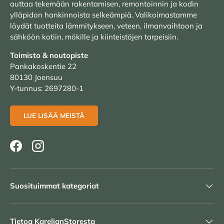
auttaa tekemään rakentamisen, remontoinnin ja kodin
ylläpidon hankinnoista selkeämpiä. Valikoimastamme
löydät tuotteita lämmitykseen, veteen, ilmanvaihtoon ja
sähköön kotiin, mökille ja kiinteistöjen tarpeisiin.
Toimisto & noutopiste
Pankakoskentie 22
80130 Joensuu
Y-tunnus: 2697280-1
LUE LISÄÄ MEISTÄ
Facebook
Instagram
Suosituimmat kategoriat
Tietoa KarelianStoresta