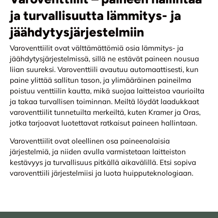
ja turvallisuutta lämmitys- ja
jäähdytysjärjestelmiin
Varoventtiilit ovat välttämättömiä osia lämmitys- ja
jäähdytysjärjestelmissä, sillä ne estävät paineen nousua
liian suureksi. Varoventtiili avautuu automaattisesti, kun
paine ylittää sallitun tason, ja ylimääräinen paineilma
poistuu venttiilin kautta, mikä suojaa laitteistoa vaurioilta
ja takaa turvallisen toiminnan. Meiltä löydät laadukkaat
varoventtiilit tunnetuilta merkeiltä, kuten Kramer ja Oras,
jotka tarjoavat luotettavat ratkaisut paineen hallintaan.
Varoventtiilit ovat oleellinen osa paineenalaisia
järjestelmiä, ja niiden avulla varmistetaan laitteiston
kestävyys ja turvallisuus pitkällä aikavälillä. Etsi sopiva
varoventtiili järjestelmiisi ja luota huipputeknologiaan.