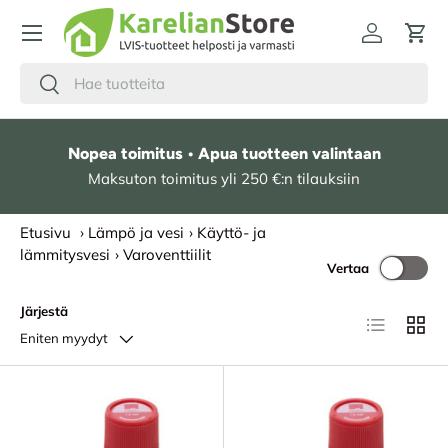
HYPPÄÄ SISÄLTÖÖN
Kirjaudu
Osto
Hae
Etsi
Nopea toimitus • Apua tuotteen valintaan
Maksuton toimitus yli 250 €:n tilauksiin
Etusivu
›
Lämpö ja vesi
›
Käyttö- ja
lämmitysvesi
›
Varoventtiilit
Vertaa
Järjestä
Lista
Ruudu
Eniten myydyt