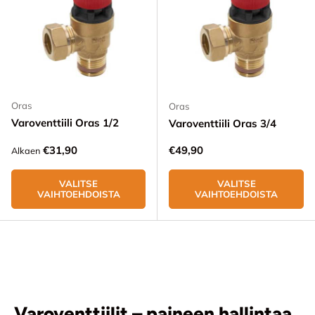
Oras
Oras
Varoventtiili Oras 1/2
Varoventtiili Oras 3/4
Normaali hinta
Normaali hinta
€31,90
€49,90
Alkaen
VALITSE
VALITSE
VAIHTOEHDOISTA
VAIHTOEHDOISTA
Varoventtiilit – paineen hallintaa