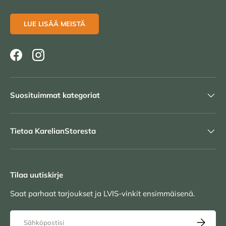
LUE LISÄÄ MEISTÄ
Facebook
Instagram
Suosituimmat kategoriat
Tietoa KarelianStoresta
Tilaa uutiskirje
Saat parhaat tarjoukset ja LVIS-vinkit ensimmäisenä.
Sähköposti
TILAA UU