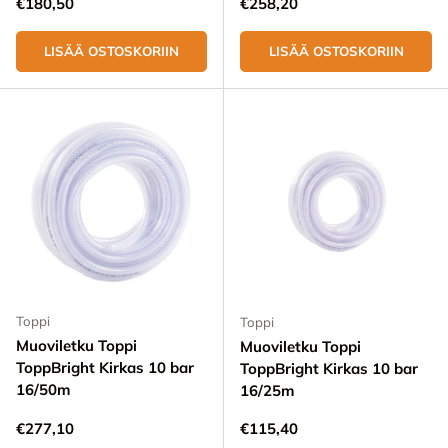
Normaali hinta
Normaali hinta
€180,50
€258,20
LISÄÄ OSTOSKORIIN
LISÄÄ OSTOSKORIIN
Toppi
Toppi
Muoviletku Toppi
Muoviletku Toppi
ToppBright Kirkas 10 bar
ToppBright Kirkas 10 bar
16/50m
16/25m
Normaali hinta
Normaali hinta
€277,10
€115,40