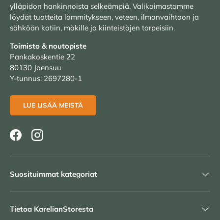
ylläpidon hankinnoista selkeämpiä. Valikoimastamme
löydät tuotteita lämmitykseen, veteen, ilmanvaihtoon ja
sähköön kotiin, mökille ja kiinteistöjen tarpeisiin.
Toimisto & noutopiste
Pankakoskentie 22
80130 Joensuu
Y-tunnus: 2697280-1
LUE LISÄÄ MEISTÄ
Facebook
Instagram
Suosituimmat kategoriat
Tietoa KarelianStoresta