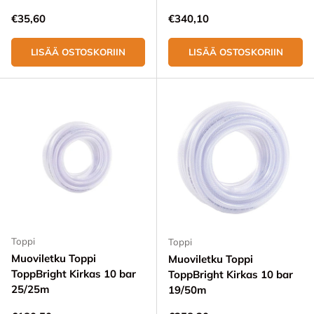
Normaali hinta
Normaali hinta
€35,60
€340,10
LISÄÄ OSTOSKORIIN
LISÄÄ OSTOSKORIIN
Toppi
Toppi
Muoviletku Toppi
Muoviletku Toppi
ToppBright Kirkas 10 bar
ToppBright Kirkas 10 bar
25/25m
19/50m