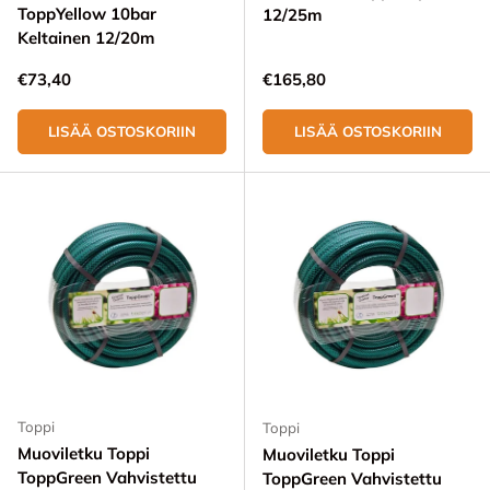
ToppYellow 10bar
12/25m
Keltainen 12/20m
Normaali hinta
Normaali hinta
€73,40
€165,80
LISÄÄ OSTOSKORIIN
LISÄÄ OSTOSKORIIN
Toppi
Toppi
Muoviletku Toppi
Muoviletku Toppi
ToppGreen Vahvistettu
ToppGreen Vahvistettu