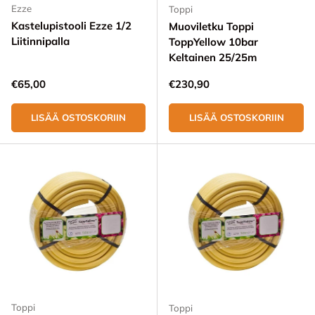
Ezze
Toppi
Kastelupistooli Ezze 1/2
Muoviletku Toppi
Liitinnipalla
ToppYellow 10bar
Keltainen 25/25m
Normaali hinta
Normaali hinta
€65,00
€230,90
LISÄÄ OSTOSKORIIN
LISÄÄ OSTOSKORIIN
Toppi
Toppi