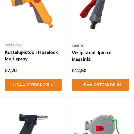
Hozelock
Ipierre
Kastelupistooli Hozelock
Vesipistooli Ipierre
Multispray
Messinki
Normaali hinta
Normaali hinta
€7,20
€12,50
LISÄÄ OSTOSKORIIN
LISÄÄ OSTOSKORIIN