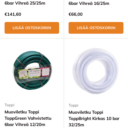
6bar Vihreä 25/25m
6bar Vihreä 16/25m
Normaali hinta
Normaali hinta
€141,60
€66,00
LISÄÄ OSTOSKORIIN
LISÄÄ OSTOSKORIIN
Toppi
Toppi
Muoviletku Toppi
Muoviletku Toppi
ToppGreen Vahvistettu
ToppBright Kirkas 10 bar
6bar Vihreä 12/20m
32/25m