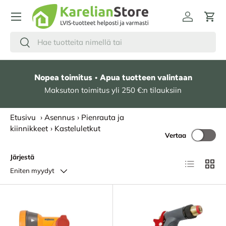
HYPPÄÄ SISÄLTÖÖN
Kirjaudu
Osto
Hae
Etsi
Nopea toimitus • Apua tuotteen valintaan
Maksuton toimitus yli 250 €:n tilauksiin
Etusivu
›
Asennus
›
Pienrauta ja
kiinnikkeet
›
Kasteluletkut
Vertaa
Järjestä
Lista
Ruudu
Eniten myydyt