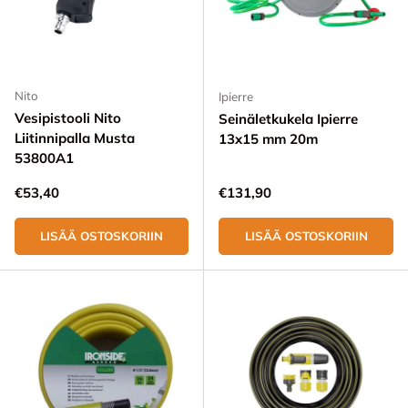
Nito
Ipierre
Vesipistooli Nito
Seinäletkukela Ipierre
Liitinnipalla Musta
13x15 mm 20m
53800A1
Normaali hinta
Normaali hinta
€53,40
€131,90
LISÄÄ OSTOSKORIIN
LISÄÄ OSTOSKORIIN