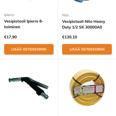
Ipierre
Nito
Vesipistooli Ipierre 8-
Vesipistooli Nito Heavy
toiminen
Duty 1/2 SK 30000A0
Normaali hinta
Normaali hinta
€17,90
€130,10
LISÄÄ OSTOSKORIIN
LISÄÄ OSTOSKORIIN