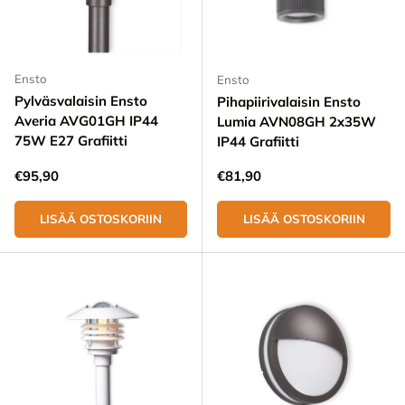
Ensto
Ensto
Pylväsvalaisin Ensto
Pihapiirivalaisin Ensto
Averia AVG01GH IP44
Lumia AVN08GH 2x35W
75W E27 Grafiitti
IP44 Grafiitti
Normaali hinta
Normaali hinta
€95,90
€81,90
LISÄÄ OSTOSKORIIN
LISÄÄ OSTOSKORIIN