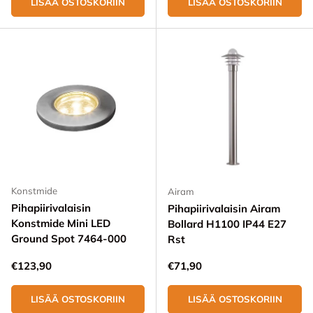
LISÄÄ OSTOSKORIIN
LISÄÄ OSTOSKORIIN
Konstmide
Airam
Pihapiirivalaisin
Pihapiirivalaisin Airam
Konstmide Mini LED
Bollard H1100 IP44 E27
Ground Spot 7464-000
Rst
Normaali hinta
Normaali hinta
€123,90
€71,90
LISÄÄ OSTOSKORIIN
LISÄÄ OSTOSKORIIN