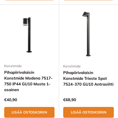
Konstmide
Konstmide
Pihapiirivalaisin
Pihapiirivalaisin
Konstmide Modena 7517-
Konstmide Trieste Spot
750 IP44 GU10 Musta 1-
7524-370 GU10 Antrasiitti
osainen
Normaali hinta
Normaali hinta
€40,90
€68,90
LISÄÄ OSTOSKORIIN
LISÄÄ OSTOSKORIIN