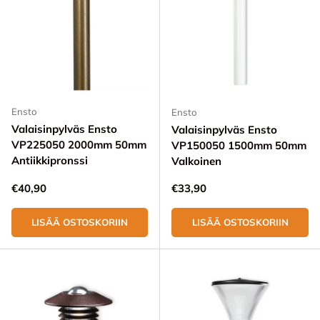
Ensto
Ensto
Valaisinpylväs Ensto
Valaisinpylväs Ensto
VP225050 2000mm 50mm
VP150050 1500mm 50mm
Antiikkipronssi
Valkoinen
Normaali hinta
Normaali hinta
€40,90
€33,90
LISÄÄ OSTOSKORIIN
LISÄÄ OSTOSKORIIN