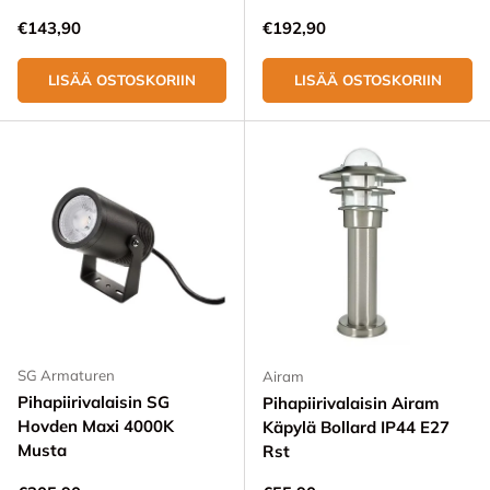
Normaali hinta
Normaali hinta
€143,90
€192,90
LISÄÄ OSTOSKORIIN
LISÄÄ OSTOSKORIIN
SG Armaturen
Airam
Pihapiirivalaisin SG
Pihapiirivalaisin Airam
Hovden Maxi 4000K
Käpylä Bollard IP44 E27
Musta
Rst