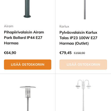
Airam
Karlux
Pihapiirivalaisin Airam
Pylväsvalaisin Karlux
Park Bollard IP44 E27
Talas IP23 100W E27
Harmaa
Harmaa (Outlet)
Normaali hinta
Alennushinta
Normaali hinta
€64,90
€79,45
€158,90
LISÄÄ OSTOSKORIIN
LISÄÄ OSTOSKORIIN