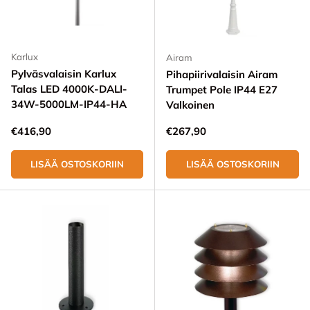
Karlux
Airam
Pylväsvalaisin Karlux
Pihapiirivalaisin Airam
Talas LED 4000K-DALI-
Trumpet Pole IP44 E27
34W-5000LM-IP44-HA
Valkoinen
Normaali hinta
Normaali hinta
€416,90
€267,90
LISÄÄ OSTOSKORIIN
LISÄÄ OSTOSKORIIN