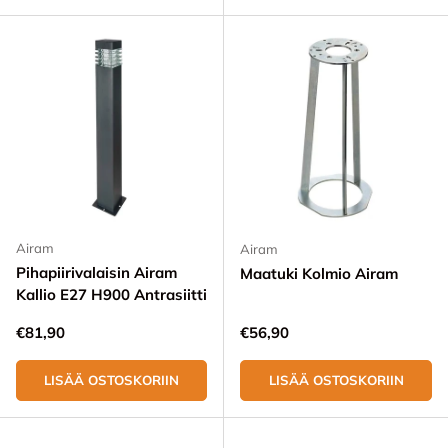
Airam
Airam
Pihapiirivalaisin Airam
Maatuki Kolmio Airam
Kallio E27 H900 Antrasiitti
Normaali hinta
Normaali hinta
€81,90
€56,90
LISÄÄ OSTOSKORIIN
LISÄÄ OSTOSKORIIN