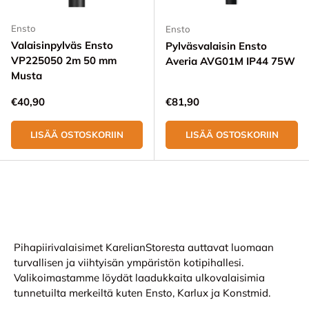
Ensto
Ensto
Valaisinpylväs Ensto
Pylväsvalaisin Ensto
VP225050 2m 50 mm
Averia AVG01M IP44 75W
Musta
Normaali hinta
Normaali hinta
€40,90
€81,90
LISÄÄ OSTOSKORIIN
LISÄÄ OSTOSKORIIN
Pihapiirivalaisimet KarelianStoresta auttavat luomaan
turvallisen ja viihtyisän ympäristön kotipihallesi.
Valikoimastamme löydät laadukkaita ulkovalaisimia
tunnetuilta merkeiltä kuten Ensto, Karlux ja Konstmid.