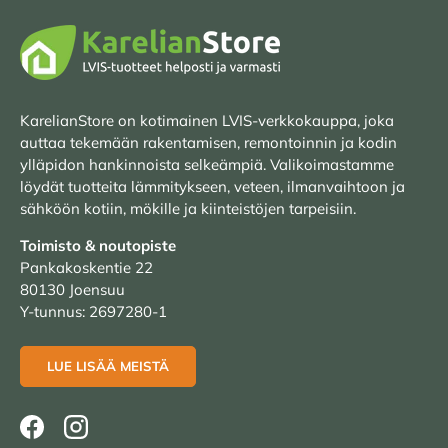
KarelianStore on kotimainen LVIS-verkkokauppa, joka
auttaa tekemään rakentamisen, remontoinnin ja kodin
ylläpidon hankinnoista selkeämpiä. Valikoimastamme
löydät tuotteita lämmitykseen, veteen, ilmanvaihtoon ja
sähköön kotiin, mökille ja kiinteistöjen tarpeisiin.
Toimisto & noutopiste
Pankakoskentie 22
80130 Joensuu
Y-tunnus: 2697280-1
LUE LISÄÄ MEISTÄ
Facebook
Instagram