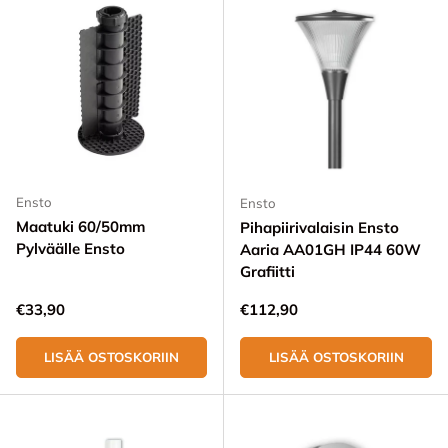
Ensto
Ensto
Maatuki 60/50mm
Pihapiirivalaisin Ensto
Pylväälle Ensto
Aaria AA01GH IP44 60W
Grafiitti
Normaali hinta
Normaali hinta
€33,90
€112,90
LISÄÄ OSTOSKORIIN
LISÄÄ OSTOSKORIIN