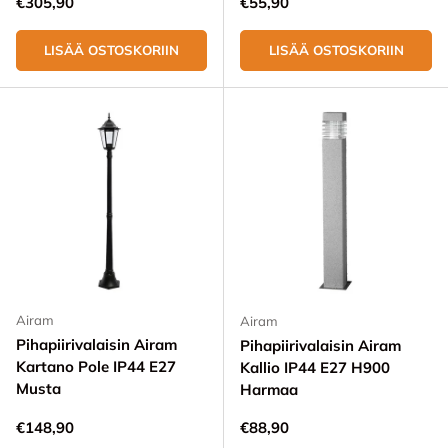
Normaali hinta
Normaali hinta
€305,90
€55,90
LISÄÄ OSTOSKORIIN
LISÄÄ OSTOSKORIIN
Airam
Airam
Pihapiirivalaisin Airam
Pihapiirivalaisin Airam
Kartano Pole IP44 E27
Kallio IP44 E27 H900
Musta
Harmaa
Normaali hinta
Normaali hinta
€148,90
€88,90