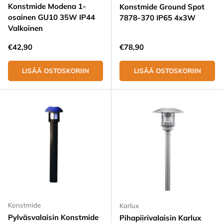
Konstmide Modena 1-
Konstmide Ground Spot
osainen GU10 35W IP44
7878-370 IP65 4x3W
Valkoinen
Normaali hinta
Normaali hinta
€42,90
€78,90
LISÄÄ OSTOSKORIIN
LISÄÄ OSTOSKORIIN
Konstmide
Karlux
Pylväsvalaisin Konstmide
Pihapiirivalaisin Karlux