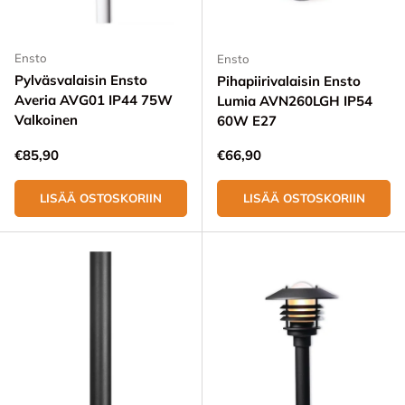
Ensto
Ensto
Pylväsvalaisin Ensto
Pihapiirivalaisin Ensto
Averia AVG01 IP44 75W
Lumia AVN260LGH IP54
Valkoinen
60W E27
Normaali hinta
Normaali hinta
€85,90
€66,90
LISÄÄ OSTOSKORIIN
LISÄÄ OSTOSKORIIN