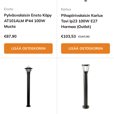
Ensto
Karlux
Pylväsvalaisin Ensto Käpy
Pihapiirivalaisin Karlux
AT101ALM IP44 100W
Tavi Ip23 100W E27
Musta
Harmaa (Outlet)
Normaali hinta
Alennushinta
Normaali hinta
€87,90
€103,53
€147,90
LISÄÄ OSTOSKORIIN
LISÄÄ OSTOSKORIIN