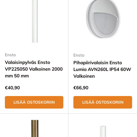
Ensto
Ensto
Valaisinpylväs Ensto
Pihapiirivalaisin Ensto
VP225050 Valkoinen 2000
Lumia AVN260L IP54 60W
mm 50 mm
Valkoinen
Normaali hinta
Normaali hinta
€40,90
€66,90
LISÄÄ OSTOSKORIIN
LISÄÄ OSTOSKORIIN