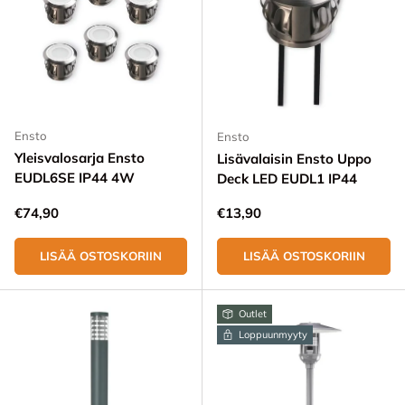
Ensto
Ensto
Yleisvalosarja Ensto
Lisävalaisin Ensto Uppo
EUDL6SE IP44 4W
Deck LED EUDL1 IP44
Normaali hinta
Normaali hinta
€74,90
€13,90
LISÄÄ OSTOSKORIIN
LISÄÄ OSTOSKORIIN
Outlet
Loppuunmyyty