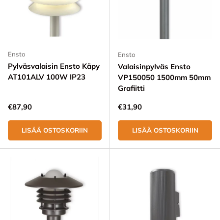
Ensto
Ensto
Pylväsvalaisin Ensto Käpy
Valaisinpylväs Ensto
AT101ALV 100W IP23
VP150050 1500mm 50mm
Grafiitti
Normaali hinta
Normaali hinta
€87,90
€31,90
LISÄÄ OSTOSKORIIN
LISÄÄ OSTOSKORIIN