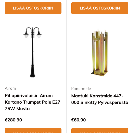
LISÄÄ OSTOSKORIIN
LISÄÄ OSTOSKORIIN
Airam
Konstmide
Pihapiirivalaisin Airam
Maatuki Konstmide 447-
Kartano Trumpet Pole E27
000 Sinkitty Pylväsperusta
75W Musta
Normaali hinta
Normaali hinta
€280,90
€60,90