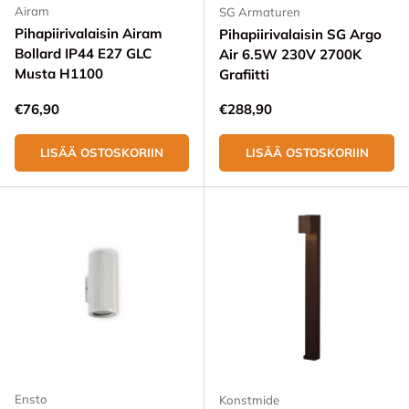
Airam
SG Armaturen
Pihapiirivalaisin Airam
Pihapiirivalaisin SG Argo
Bollard IP44 E27 GLC
Air 6.5W 230V 2700K
Musta H1100
Grafiitti
Normaali hinta
Normaali hinta
€76,90
€288,90
LISÄÄ OSTOSKORIIN
LISÄÄ OSTOSKORIIN
Ensto
Konstmide