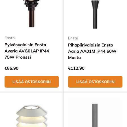
Ensto
Ensto
Pylväsvalaisin Ensto
Pihapiirivalaisin Ensto
Averia AVG01AP IP44
Aaria AA01M IP44 60W
75W Pronssi
Musta
Normaali hinta
Normaali hinta
€85,90
€112,90
LISÄÄ OSTOSKORIIN
LISÄÄ OSTOSKORIIN