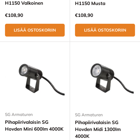
H1150 Valkoinen
H1150 Musta
Normaali hinta
Normaali hinta
€108,90
€108,90
LISÄÄ OSTOSKORIIN
LISÄÄ OSTOSKORIIN
SG Armaturen
SG Armaturen
Pihapiirivalaisin SG
Pihapiirivalaisin SG
Hovden Mini 600lm 4000K
Hovden Midi 1300lm
4000K