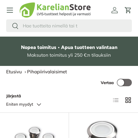
HYPPÄÄ SISÄLTÖÖN
Kirjaudu
Osto
Hae
Etsi
Nopea toimitus • Apua tuotteen valintaan
Maksuton toimitus yli 250 €:n tilauksiin
Etusivu
›
Pihapiirivalaisimet
Vertaa
Järjestä
Lista
Ruudu
Eniten myydyt