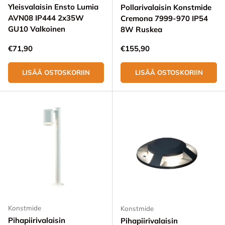
Yleisvalaisin Ensto Lumia
Pollarivalaisin Konstmide
AVN08 IP444 2x35W
Cremona 7999-970 IP54
GU10 Valkoinen
8W Ruskea
Normaali hinta
Normaali hinta
€71,90
€155,90
LISÄÄ OSTOSKORIIN
LISÄÄ OSTOSKORIIN
Konstmide
Konstmide
Pihapiirivalaisin
Pihapiirivalaisin