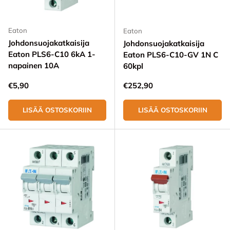
Eaton
Eaton
Johdonsuojakatkaisija
Johdonsuojakatkaisija
Eaton PLS6-C10 6kA 1-
Eaton PLS6-C10-GV 1N C
napainen 10A
60kpl
Normaali hinta
Normaali hinta
€5,90
€252,90
LISÄÄ OSTOSKORIIN
LISÄÄ OSTOSKORIIN