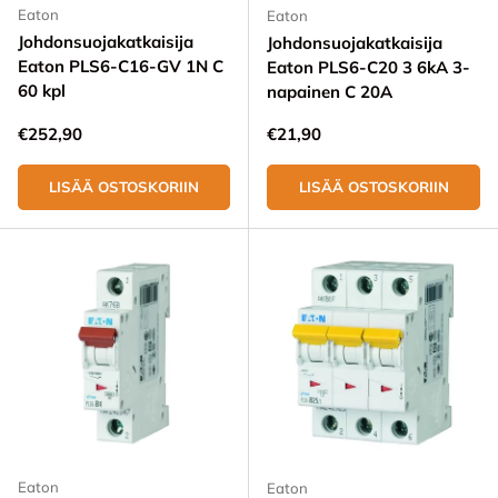
Eaton
Eaton
Johdonsuojakatkaisija
Johdonsuojakatkaisija
Eaton PLS6-C16-GV 1N C
Eaton PLS6-C20 3 6kA 3-
60 kpl
napainen C 20A
Normaali hinta
Normaali hinta
€252,90
€21,90
LISÄÄ OSTOSKORIIN
LISÄÄ OSTOSKORIIN
Eaton
Eaton