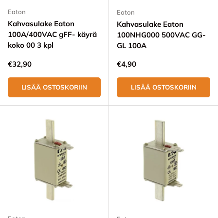
Eaton
Eaton
Kahvasulake Eaton
Kahvasulake Eaton
100A/400VAC gFF- käyrä
100NHG000 500VAC GG-
koko 00 3 kpl
GL 100A
Normaali hinta
Normaali hinta
€32,90
€4,90
LISÄÄ OSTOSKORIIN
LISÄÄ OSTOSKORIIN