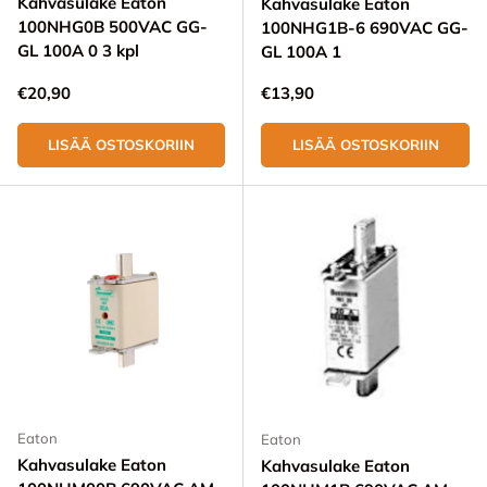
Kahvasulake Eaton
Kahvasulake Eaton
100NHG0B 500VAC GG-
100NHG1B-6 690VAC GG-
GL 100A 0 3 kpl
GL 100A 1
Normaali hinta
Normaali hinta
€20,90
€13,90
LISÄÄ OSTOSKORIIN
LISÄÄ OSTOSKORIIN
Eaton
Eaton
Kahvasulake Eaton
Kahvasulake Eaton