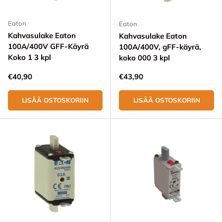
Eaton
Eaton
Kahvasulake Eaton
Kahvasulake Eaton
100A/400V GFF-Käyrä
100A/400V, gFF-käyrä,
Koko 1 3 kpl
koko 000 3 kpl
Normaali hinta
Normaali hinta
€40,90
€43,90
LISÄÄ OSTOSKORIIN
LISÄÄ OSTOSKORIIN