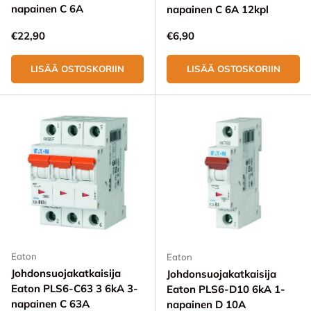
napainen C 6A
napainen C 6A 12kpl
Normaali hinta
Normaali hinta
€22,90
€6,90
LISÄÄ OSTOSKORIIN
LISÄÄ OSTOSKORIIN
Eaton
Eaton
Johdonsuojakatkaisija
Johdonsuojakatkaisija
Eaton PLS6-C63 3 6kA 3-
Eaton PLS6-D10 6kA 1-
napainen C 63A
napainen D 10A