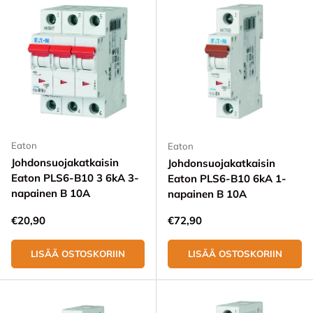
Eaton
Eaton
Johdonsuojakatkaisin
Johdonsuojakatkaisin
Eaton PLS6-B10 3 6kA 3-
Eaton PLS6-B10 6kA 1-
napainen B 10A
napainen B 10A
Normaali hinta
Normaali hinta
€20,90
€72,90
LISÄÄ OSTOSKORIIN
LISÄÄ OSTOSKORIIN