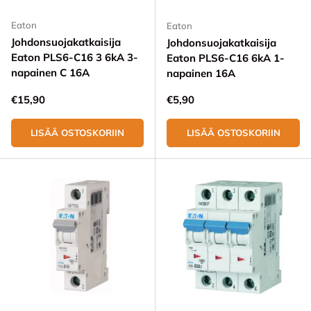
Eaton
Eaton
Johdonsuojakatkaisija
Johdonsuojakatkaisija
Eaton PLS6-C16 3 6kA 3-
Eaton PLS6-C16 6kA 1-
napainen C 16A
napainen 16A
Normaali hinta
Normaali hinta
€15,90
€5,90
LISÄÄ OSTOSKORIIN
LISÄÄ OSTOSKORIIN