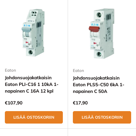
Eaton
Eaton
Johdonsuojakatkaisin
Johdonsuojakatkaisin
Eaton PLI-C16 1 10kA 1-
Eaton PLS5-C50 6kA 1-
napainen C 16A 12 kpl
napainen C 50A
Normaali hinta
Normaali hinta
€107,90
€17,90
LISÄÄ OSTOSKORIIN
LISÄÄ OSTOSKORIIN