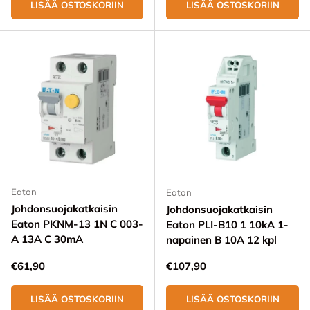
LISÄÄ OSTOSKORIIN
LISÄÄ OSTOSKORIIN
Eaton
Eaton
Johdonsuojakatkaisin
Johdonsuojakatkaisin
Eaton PKNM-13 1N C 003-
Eaton PLI-B10 1 10kA 1-
A 13A C 30mA
napainen B 10A 12 kpl
Normaali hinta
Normaali hinta
€61,90
€107,90
LISÄÄ OSTOSKORIIN
LISÄÄ OSTOSKORIIN