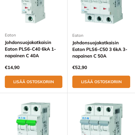
Eaton
Eaton
Johdonsuojakatkaisin
Johdonsuojakatkaisin
Eaton PLS6-C40 6kA 1-
Eaton PLS6-C50 3 6kA 3-
napainen C 40A
napainen C 50A
Normaali hinta
Normaali hinta
€14,90
€52,90
LISÄÄ OSTOSKORIIN
LISÄÄ OSTOSKORIIN