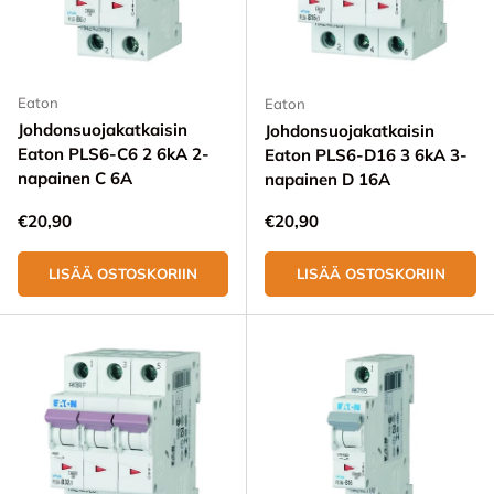
Eaton
Eaton
Johdonsuojakatkaisin
Johdonsuojakatkaisin
Eaton PLS6-C6 2 6kA 2-
Eaton PLS6-D16 3 6kA 3-
napainen C 6A
napainen D 16A
Normaali hinta
Normaali hinta
€20,90
€20,90
LISÄÄ OSTOSKORIIN
LISÄÄ OSTOSKORIIN