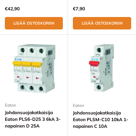
Normaali hinta
Normaali hinta
€42,90
€7,90
LISÄÄ OSTOSKORIIN
LISÄÄ OSTOSKORIIN
Eaton
Eaton
Johdonsuojakatkaisija
Johdonsuojakatkaisija
Eaton PLS6-D25 3 6kA 3-
Eaton PLSM-C10 10kA 1-
napainen D 25A
napainen C 10A