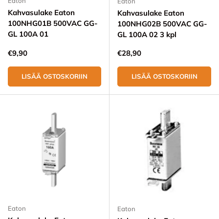
Eaton
Eaton
Kahvasulake Eaton
Kahvasulake Eaton
100NHG01B 500VAC GG-
100NHG02B 500VAC GG-
GL 100A 01
GL 100A 02 3 kpl
Normaali hinta
Normaali hinta
€9,90
€28,90
LISÄÄ OSTOSKORIIN
LISÄÄ OSTOSKORIIN
Eaton
Eaton