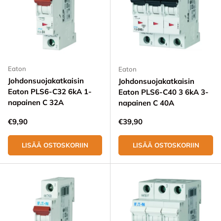
Eaton
Eaton
Johdonsuojakatkaisin
Johdonsuojakatkaisin
Eaton PLS6-C32 6kA 1-
Eaton PLS6-C40 3 6kA 3-
napainen C 32A
napainen C 40A
Normaali hinta
Normaali hinta
€9,90
€39,90
LISÄÄ OSTOSKORIIN
LISÄÄ OSTOSKORIIN