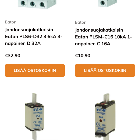
Eaton
Eaton
Johdonsuojakatkaisin
Johdonsuojakatkaisin
Eaton PLS6-D32 3 6kA 3-
Eaton PLSM-C16 10kA 1-
napainen D 32A
napainen C 16A
Normaali hinta
Normaali hinta
€32,90
€10,90
LISÄÄ OSTOSKORIIN
LISÄÄ OSTOSKORIIN