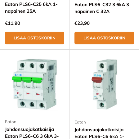
Eaton PLS6-C25 6kA 1-
Eaton PLS6-C32 3 6kA 3-
napainen 25A
napainen C 32A
Normaali hinta
Normaali hinta
€11,90
€23,90
LISÄÄ OSTOSKORIIN
LISÄÄ OSTOSKORIIN
Eaton
Eaton
Johdonsuojakatkaisija
Johdonsuojakatkaisija
Eaton PLS6-C6 3 6kA 3-
Eaton PLS6-C6 6kA 1-