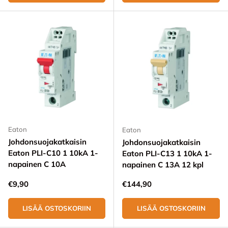
Eaton
Eaton
Johdonsuojakatkaisin
Johdonsuojakatkaisin
Eaton PLI-C10 1 10kA 1-
Eaton PLI-C13 1 10kA 1-
napainen C 10A
napainen C 13A 12 kpl
Normaali hinta
Normaali hinta
€9,90
€144,90
LISÄÄ OSTOSKORIIN
LISÄÄ OSTOSKORIIN