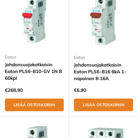
Eaton
Eaton
Johdonsuojakatkaisin
Johdonsuojakatkaisin
Eaton PLS6-B10-GV 1N B
Eaton PLS6-B16 6kA 1-
60kpl
napainen B 16A
Normaali hinta
Normaali hinta
€268,90
€6,90
LISÄÄ OSTOSKORIIN
LISÄÄ OSTOSKORIIN