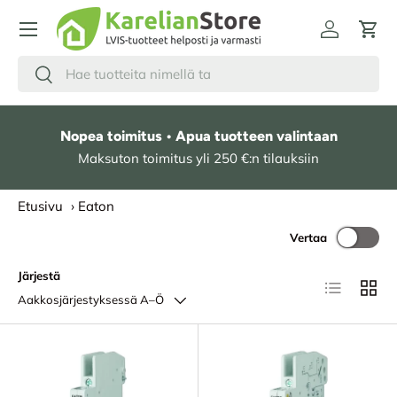
HYPPÄÄ SISÄLTÖÖN
Kirjaudu
Osto
Hae
Etsi
Nopea toimitus • Apua tuotteen valintaan
Maksuton toimitus yli 250 €:n tilauksiin
Etusivu
›
Eaton
Vertaa
Järjestä
Lista
Ruudu
Aakkosjärjestyksessä A–Ö