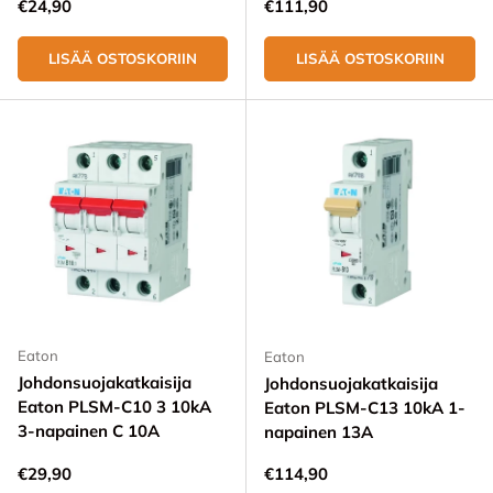
Normaali hinta
Normaali hinta
€24,90
€111,90
LISÄÄ OSTOSKORIIN
LISÄÄ OSTOSKORIIN
Eaton
Eaton
Johdonsuojakatkaisija
Johdonsuojakatkaisija
Eaton PLSM-C10 3 10kA
Eaton PLSM-C13 10kA 1-
3-napainen C 10A
napainen 13A
Normaali hinta
Normaali hinta
€29,90
€114,90