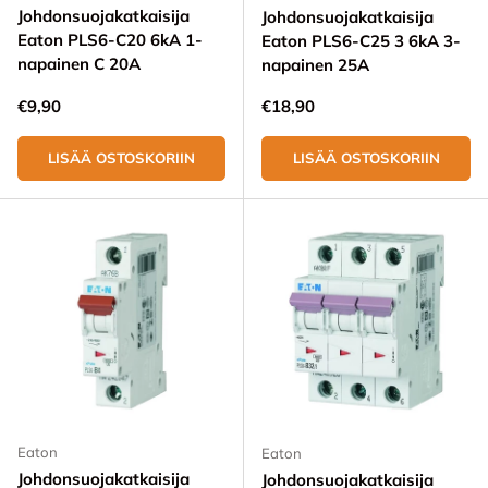
Johdonsuojakatkaisija
Johdonsuojakatkaisija
Eaton PLS6-C20 6kA 1-
Eaton PLS6-C25 3 6kA 3-
napainen C 20A
napainen 25A
Normaali hinta
Normaali hinta
€9,90
€18,90
LISÄÄ OSTOSKORIIN
LISÄÄ OSTOSKORIIN
Eaton
Eaton
Johdonsuojakatkaisija
Johdonsuojakatkaisija