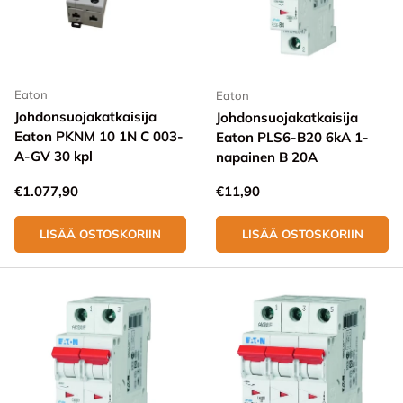
Eaton
Eaton
Johdonsuojakatkaisija
Johdonsuojakatkaisija
Eaton PKNM 10 1N C 003-
Eaton PLS6-B20 6kA 1-
A-GV 30 kpl
napainen B 20A
Normaali hinta
Normaali hinta
€1.077,90
€11,90
LISÄÄ OSTOSKORIIN
LISÄÄ OSTOSKORIIN