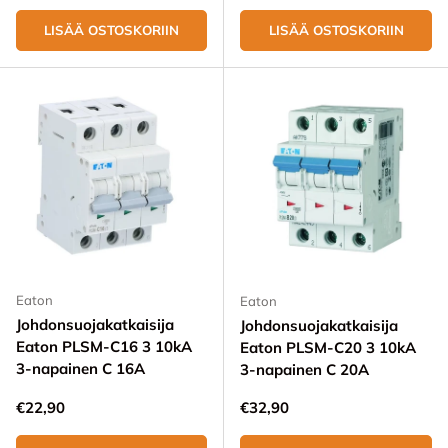
LISÄÄ OSTOSKORIIN
LISÄÄ OSTOSKORIIN
Eaton
Eaton
Johdonsuojakatkaisija
Johdonsuojakatkaisija
Eaton PLSM-C16 3 10kA
Eaton PLSM-C20 3 10kA
3-napainen C 16A
3-napainen C 20A
Normaali hinta
Normaali hinta
€22,90
€32,90