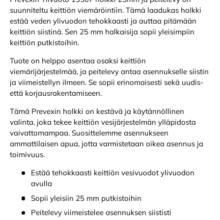
suunniteltu keittiön viemäröintiin. Tämä laadukas holkki
estää veden ylivuodon tehokkaasti ja auttaa pitämään
keittiön siistinä. Sen 25 mm halkaisija sopii yleisimpiin
keittiön putkistoihin.
Tuote on helppo asentaa osaksi keittiön
viemärijärjestelmää, ja peitelevy antaa asennukselle siistin
ja viimeistellyn ilmeen. Se sopii erinomaisesti sekä uudis-
että korjausrakentamiseen.
Tämä Prevexin holkki on kestävä ja käytännöllinen
valinta, joka tekee keittiön vesijärjestelmän ylläpidosta
vaivattomampaa. Suosittelemme asennukseen
ammattilaisen apua, jotta varmistetaan oikea asennus ja
toimivuus.
Estää tehokkaasti keittiön vesivuodot ylivuodon
avulla
Sopii yleisiin 25 mm putkistoihin
Peitelevy viimeistelee asennuksen siististi