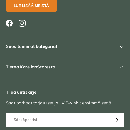
LUE LISÄÄ MEISTÄ
Facebook
Instagram
Suosituimmat kategoriat
Tietoa KarelianStoresta
Tilaa uutiskirje
Saat parhaat tarjoukset ja LVIS-vinkit ensimmäisenä.
Sähköposti
TILAA UU