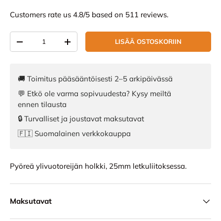
Customers rate us 4.8/5 based on 511 reviews.
Määrä
LISÄÄ OSTOSKORIIN
VÄHENNÄ MÄÄRÄÄ
LISÄÄ MÄÄRÄÄ
🚚 Toimitus pääsääntöisesti 2–5 arkipäivässä
💬 Etkö ole varma sopivuudesta? Kysy meiltä
ennen tilausta
🔒 Turvalliset ja joustavat maksutavat
🇫🇮 Suomalainen verkkokauppa
Pyöreä ylivuotoreijän holkki, 25mm letkuliitoksessa.
Maksutavat