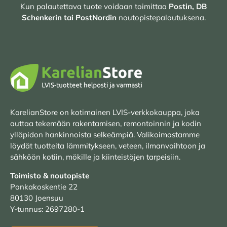
Kun palautettava tuote voidaan toimittaa
Postin, DB
Schenkerin tai PostNordin
noutopistepalautuksena.
KarelianStore on kotimainen LVIS-verkkokauppa, joka
auttaa tekemään rakentamisen, remontoinnin ja kodin
ylläpidon hankinnoista selkeämpiä. Valikoimastamme
löydät tuotteita lämmitykseen, veteen, ilmanvaihtoon ja
sähköön kotiin, mökille ja kiinteistöjen tarpeisiin.
Toimisto & noutopiste
Pankakoskentie 22
80130 Joensuu
Y-tunnus: 2697280-1