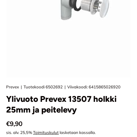
Prevex
|
Tuotekoodi
6502692
|
Viivakoodi:
6415865026920
Ylivuoto Prevex 13507 holkki
25mm ja peitelevy
Normaali hinta
€9,90
sis. alv. 25,5%
Toimituskulut
lasketaan kassalla.