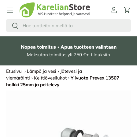
HYPPÄÄ SISÄLTÖÖN
Kirjaudu
Osto
Hae
Etsi
Nopea toimitus • Apua tuotteen valintaan
Maksuton toimitus yli 250 €:n tilauksiin
Etusivu
›
Lämpö ja vesi
›
Jätevesi ja
viemäröinti
›
Keittiövesilukot
›
Ylivuoto Prevex 13507
holkki 25mm ja peitelevy
SIIRRY TUOTETIETOIHIN