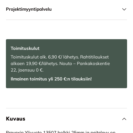
Projektimyyntipalvelu
Toimituskulut
Toimituskulut alk. 6,90 €/ lähetys. Rahtitilaukset
alkaen 19,90 €/lähetys. Nouto – Pankakoskentie
22, Joensuu 0 €.
Ilmainen toimitus yli 250 €:n tilauksiin!
Kuvaus
Prevexin Ylivuoto 13507 holkki 25mm ja peitelevy on