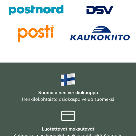
Suomalainen verkkokauppa
Henkilökohtaista asiakaspalvelua suomeksi
Luotettavat maksutavat
Kotimaiset verkkopankit, maksukortit sekä Klarna ja