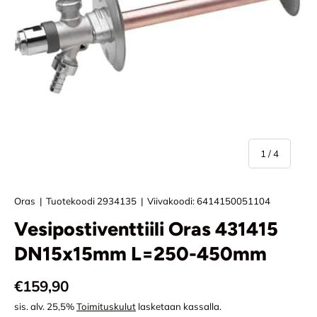
/
1
/
4
Oras
|
Tuotekoodi
2934135
|
Viivakoodi:
6414150051104
Vesipostiventtiili Oras 431415
DN15x15mm L=250-450mm
Normaali hinta
€159,90
sis. alv. 25,5%
Toimituskulut
lasketaan kassalla.