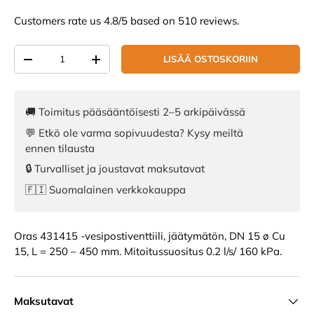
Customers rate us 4.8/5 based on 510 reviews.
Määrä
LISÄÄ OSTOSKORIIN
VÄHENNÄ MÄÄRÄÄ
LISÄÄ MÄÄRÄÄ
🚚 Toimitus pääsääntöisesti 2–5 arkipäivässä
💬 Etkö ole varma sopivuudesta? Kysy meiltä
ennen tilausta
🔒 Turvalliset ja joustavat maksutavat
🇫🇮 Suomalainen verkkokauppa
Oras 431415 -vesipostiventtiili, jäätymätön, DN 15 ø Cu
15, L = 250 – 450 mm. Mitoitussuositus 0.2 l/s/ 160 kPa.
Maksutavat