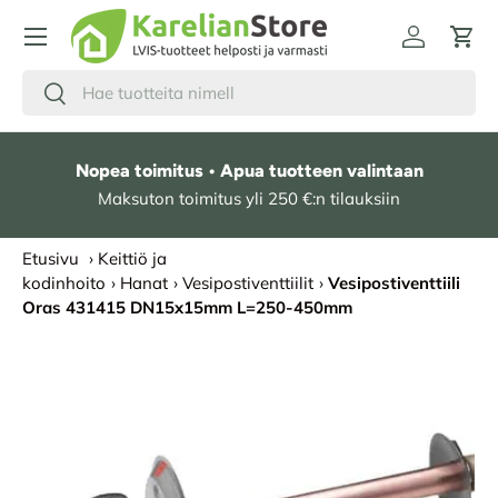
HYPPÄÄ SISÄLTÖÖN
Kirjaudu
Osto
Hae
Etsi
Nopea toimitus • Apua tuotteen valintaan
Maksuton toimitus yli 250 €:n tilauksiin
Etusivu
›
Keittiö ja
kodinhoito
›
Hanat
›
Vesipostiventtiilit
›
Vesipostiventtiili
Oras 431415 DN15x15mm L=250-450mm
SIIRRY TUOTETIETOIHIN