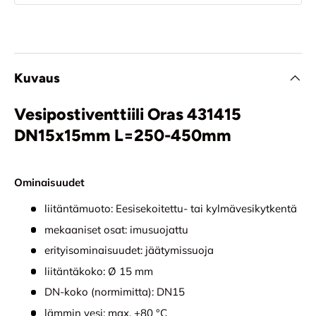
Kuvaus
Vesipostiventtiili Oras 431415
DN15x15mm L=250-450mm
Ominaisuudet
liitäntämuoto: Eesisekoitettu- tai kylmävesikytkentä
mekaaniset osat: imusuojattu
erityisominaisuudet: jäätymissuoja
liitäntäkoko: Ø 15 mm
DN-koko (normimitta): DN15
lämmin vesi: max. +80 °C