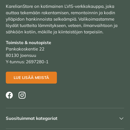
KarelianStore on kotimainen LVIS-verkkokauppa, joka
auttaa tekemään rakentamisen, remontoinnin ja kodin
ylläpidon hankinnoista selkeämpiä. Valikoimastamme
löydät tuotteita lämmitykseen, veteen, ilmanvaihtoon ja
sähköön kotiin, mökille ja kiinteistöjen tarpeisiin.
Toimisto & noutopiste
Pankakoskentie 22
80130 Joensuu
Y-tunnus: 2697280-1
LUE LISÄÄ MEISTÄ
Facebook
Instagram
Suosituimmat kategoriat