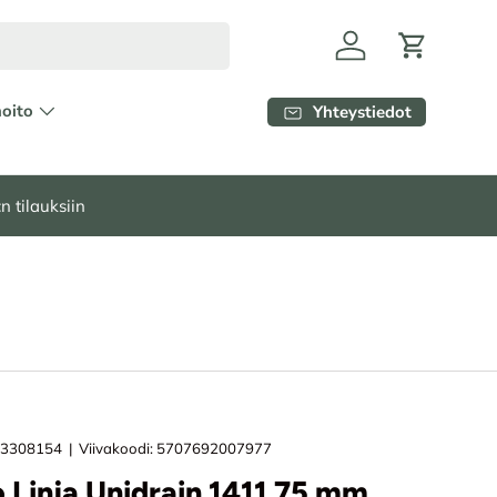
Kirjaudu
Ostoskori
hoito
Yhteystiedot
n tilauksiin
3308154
|
Viivakoodi:
5707692007977
 Linja Unidrain 1411 75 mm