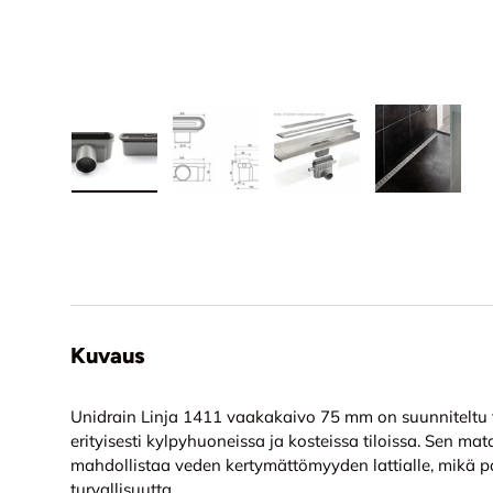
Lataa kuva 1 tuotekuviin
Lataa kuva 2 tuotekuviin
Lataa kuva 3 tuotekuvi
Lataa kuv
Kuvaus
Unidrain Linja 1411 vaakakaivo 75 mm on suunniteltu 
erityisesti kylpyhuoneissa ja kosteissa tiloissa. Sen mata
mahdollistaa veden kertymättömyyden lattialle, mikä pa
turvallisuutta.