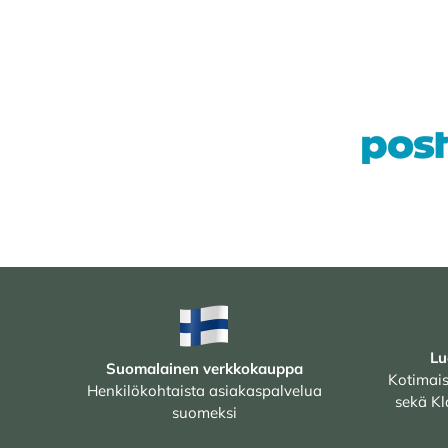
Lu
Suomalainen verkkokauppa
Kotimais
Henkilökohtaista asiakaspalvelua
sekä Kl
suomeksi