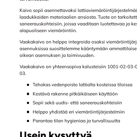
Kaivo sopii asennettavaksi lattiaviemäröintijärjestelmä
laadukkaiden materiaalien ansiosta. Tuote on tarkoitett
saneerauskohteisiin, joissa vaaditaan luotettavaa ja ke
alapuoliseen viemäröintiin.
Vaakakaivo on helppo integroida osaksi viemäröintijär
asennuksissa suosittelemme kääntymään ammattilais
oikean asennuksen ja toimivuuden.
Vaakakaivo on yhteensopiva kalusteisiin 1001-02-03-0
03.
Tehokas vedenpoisto lattialta kosteissa tiloissa
Kestävä rakenne pitkäikäiseen käyttöön
Sopii sekä uudis- että saneerauskohteisiin
Helppo yhdistää eri viemäröintijärjestelmiin
Parantaa tilan hygieniaa ja turvallisuutta
Usein kysyttyä