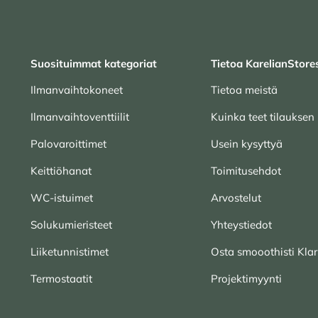
Suosituimmat kategoriat
Tietoa KarelianStore
Ilmanvaihtokoneet
Tietoa meistä
Ilmanvaihtoventtiilit
Kuinka teet tilauksen
Palovaroittimet
Usein kysyttyä
Keittiöhanat
Toimitusehdot
WC-istuimet
Arvostelut
Solukumieristeet
Yhteystiedot
Liiketunnistimet
Osta smooothisti Klar
Termostaatit
Projektimyynti