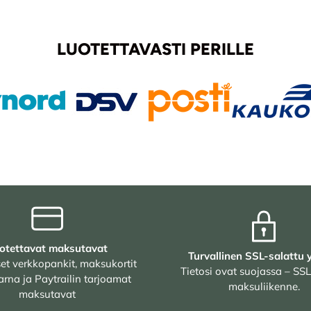
LUOTETTAVASTI PERILLE
otettavat maksutavat
Turvallinen SSL-salattu 
et verkkopankit, maksukortit
Tietosi ovat suojassa – SSL
arna ja Paytrailin tarjoamat
maksuliikenne.
maksutavat