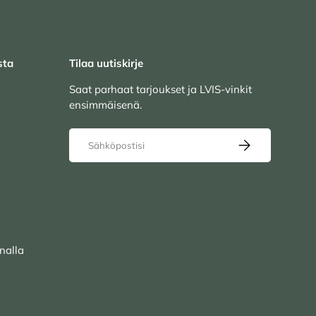
sta
Tilaa uutiskirje
Saat parhaat tarjoukset ja LVIS-vinkit
ensimmäisenä.
Sähköposti
TILAA UUTISKIRJ
nalla