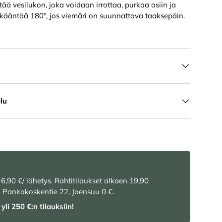
ltää vesilukon, joka voidaan irrottaa, purkaa osiin ja
kääntää 180°, jos viemäri on suunnattava taaksepäin.
lu
 6,90 €/ lähetys. Rahtitilaukset alkaen 19,90
– Pankakoskentie 22, Joensuu 0 €.
yli 250 €:n tilauksiin!