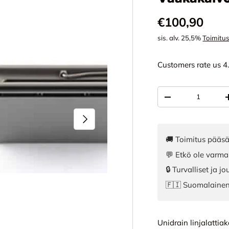
Normaali hi
€100,90
sis. alv. 25,5%
Toimitu
Customers rate us 4
Määrä
VÄHENNÄ MÄÄR
SEURAAVA
🚚 Toimitus pääsä
💬 Etkö ole varma
🔒 Turvalliset ja 
🇫🇮 Suomalaine
Unidrain linjalatti