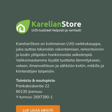
KarelianStore on kotimainen LVIS-verkkokauppa,
joka auttaa tekemään rakentamisen, remontoinnin
ja kodin ylläpidon hankinnoista selkeämpiä.
Valikoimastamme löydät tuotteita lämmitykseen,
veteen, ilmanvaihtoon ja sähköön kotiin, mökille ja
kiinteistöjen tarpeisiin.
Toimisto & noutopiste
Pankakoskentie 22
80130 Joensuu
Y-tunnus: 2697280-1
LUE LISÄÄ MEISTÄ