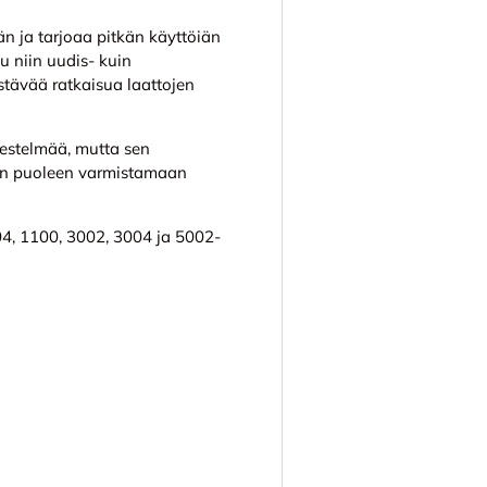
än ja tarjoaa pitkän käyttöiän
u niin uudis- kuin
stävää ratkaisua laattojen
jestelmää, mutta sen
en puoleen varmistamaan
4, 1100, 3002, 3004 ja 5002-