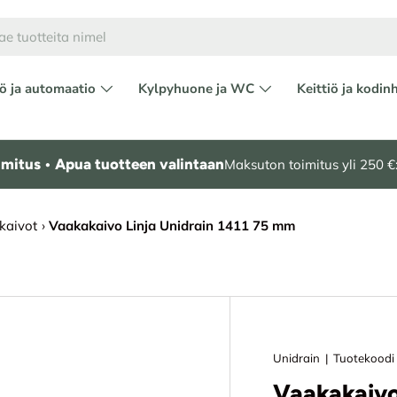
ö ja automaatio
Kylpyhuone ja WC
Keittiö ja kodin
mitus • Apua tuotteen valintaan
Maksuton toimitus yli 250 €:
akaivot
›
Vaakakaivo Linja Unidrain 1411 75 mm
Unidrain
|
Tuotekoodi
Vaakakaivo