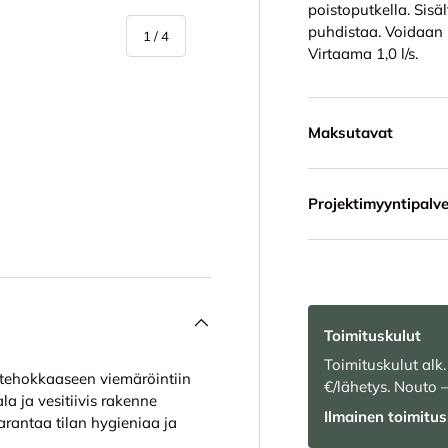
poistoputkella. Sisä
puhdistaa. Voidaan 
/
1
/
4
Virtaama 1,0 l/s.
Maksutavat
in
a 4 tuotekuviin
Projektimyyntipalve
Toimituskulut
Toimituskulut alk.
tehokkaaseen viemäröintiin
€/lähetys. Nouto 
la ja vesitiivis rakenne
Ilmainen toimitus 
rantaa tilan hygieniaa ja