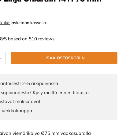
nta
skulut
lasketaan kassalla.
.8/5 based on 510 reviews.
LISÄÄ OSTOSKORIIN
ÄÄ
LISÄÄ MÄÄRÄÄ
äntöisesti 2–5 arkipäivässä
 sopivuudesta? Kysy meiltä ennen tilausta
joustavat maksutavat
n verkkokauppa
akaivon viemärikaivo Ø75 mm vaakasuoralla