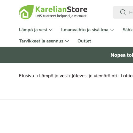
Hae
HYPPÄÄ SISÄLTÖÖN
Etsi
Lämpö ja vesi
Ilmanvaihto ja sisäilma
Sähk
Tarvikkeet ja asennus
Outlet
Nopea toi
Etusivu
›
Lämpö ja vesi
›
Jätevesi ja viemäröinti
›
Latti
SIIRRY TUOTETIETOIHIN