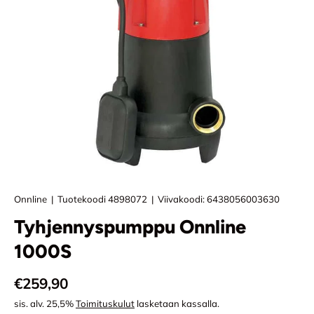
Onnline
|
Tuotekoodi
4898072
|
Viivakoodi:
6438056003630
Tyhjennyspumppu Onnline
1000S
Normaali hinta
€259,90
sis. alv. 25,5%
Toimituskulut
lasketaan kassalla.