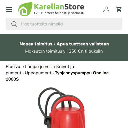
HYPPÄÄ SISÄLTÖÖN
Kirjaudu
Osto
Hae
Etsi
Nopea toimitus • Apua tuotteen valintaan
Maksuton toimitus yli 250 €:n tilauksiin
Etusivu
›
Lämpö ja vesi
›
Kaivot ja
pumput
›
Uppopumput
›
Tyhjennyspumppu Onnline
1000S
SIIRRY TUOTETIETOIHIN