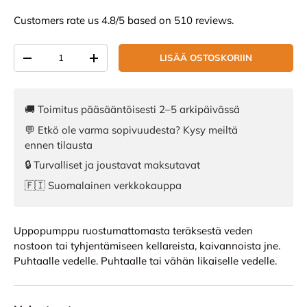
Customers rate us 4.8/5 based on 510 reviews.
Määrä
LISÄÄ OSTOSKORIIN
VÄHENNÄ MÄÄRÄÄ
LISÄÄ MÄÄRÄÄ
🚚 Toimitus pääsääntöisesti 2–5 arkipäivässä
💬 Etkö ole varma sopivuudesta? Kysy meiltä
ennen tilausta
🔒 Turvalliset ja joustavat maksutavat
🇫🇮 Suomalainen verkkokauppa
Uppopumppu ruostumattomasta teräksestä veden
nostoon tai tyhjentämiseen kellareista, kaivannoista jne.
Puhtaalle vedelle. Puhtaalle tai vähän likaiselle vedelle.