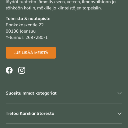
löydät tuotteita lämmitykseen, veteen, ilmanvaihtoon ja
sähköön kotiin, mökille ja kiinteistöjen tarpeisiin.
Toimisto & noutopiste
Pankakoskentie 22
80130 Joensuu
Y-tunnus: 2697280-1
LUE LISÄÄ MEISTÄ
Facebook
Instagram
Suosituimmat kategoriat
Tietoa KarelianStoresta