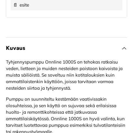
📄
esite
Kuvaus
Tyhjennyspumppu Onnline 1000S on tehokas ratkaisu
veden, lietteen ja muiden nesteiden poistoon kaivoista ja
muista säiliöistä. Se soveltuu niin kotitalouksien kuin
ammattilaistenkin käyttöön, joissa tarvitaan varmaa
nesteiden siirtoa ja tyhjennystä.
Pumppu on suunniteltu kestämään vaativissakin
olosuhteissa, ja sen käyttö on sujuvaa sekä erilaisissa
huolto- ja remonttikohteissa että jatkuvassa
ammattilaiskäytössä. Onnline 1000S on hyvä valinta, kun
tarvitset luotettavaa pumppua esimerkiksi tulvatilanteisiin
tai rakennustyömaalle.