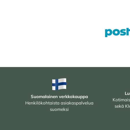
Lu
Suomalainen verkkokauppa
Kotimais
Henkilökohtaista asiakaspalvelua
sekä Kl
suomeksi