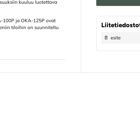
isuuksiin kuuluu luotettava
OKA-100P ja OKA-125P ovat
Liitetiedosto
niin tiloihin on suunniteltu
📄
esite