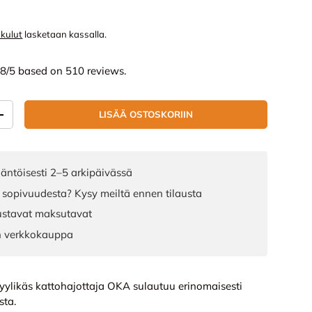
nta
skulut
lasketaan kassalla.
.8/5 based on 510 reviews.
LISÄÄ OSTOSKORIIN
ÄÄ
LISÄÄ MÄÄRÄÄ
äntöisesti 2–5 arkipäivässä
 sopivuudesta? Kysy meiltä ennen tilausta
joustavat maksutavat
n verkkokauppa
tyylikäs kattohajottaja OKA sulautuu erinomaisesti
sta.