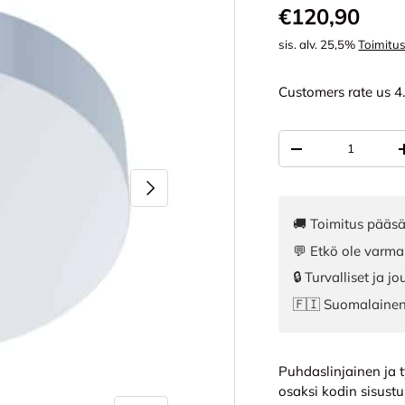
Normaali hi
€120,90
sis. alv. 25,5%
Toimitu
Customers rate us 4
Määrä
VÄHENNÄ MÄÄR
SEURAAVA
🚚 Toimitus pääsä
💬 Etkö ole varma
🔒 Turvalliset ja 
🇫🇮 Suomalaine
Puhdaslinjainen ja 
osaksi kodin sisustu