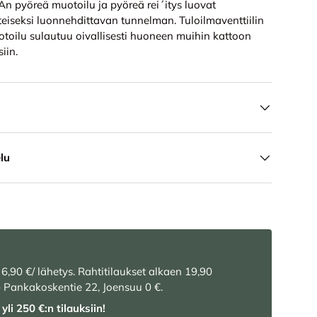
An pyöreä muotoilu ja pyöreä rei´itys luovat
teiseksi luonnehdittavan tunnelman. Tuloilmaventtiilin
toilu sulautuu oivallisesti huoneen muihin kattoon
siin.
lu
 6,90 €/ lähetys. Rahtitilaukset alkaen 19,90
– Pankakoskentie 22, Joensuu 0 €.
yli 250 €:n tilauksiin!