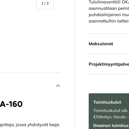
Tuloilmaventtiili OK
/
1
/
3
asennustilaan perin
puhdaslinjainen muo
asennettuihin laittei
Maksutavat
in
Projektimyyntipalve
KA-160
Toimituskulut
Toimituskulut alk.
€/lähetys. Nouto 
ottaja, jossa yhdistyvät laaja
Ilmainen toimitus 