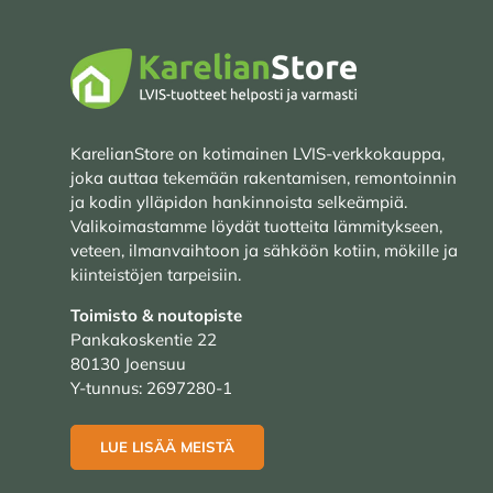
KarelianStore on kotimainen LVIS-verkkokauppa,
joka auttaa tekemään rakentamisen, remontoinnin
ja kodin ylläpidon hankinnoista selkeämpiä.
Valikoimastamme löydät tuotteita lämmitykseen,
veteen, ilmanvaihtoon ja sähköön kotiin, mökille ja
kiinteistöjen tarpeisiin.
Toimisto & noutopiste
Pankakoskentie 22
80130 Joensuu
Y-tunnus: 2697280-1
LUE LISÄÄ MEISTÄ