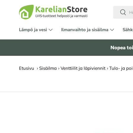
Hae
HYPPÄÄ SISÄLTÖÖN
Etsi
Lämpö ja vesi
Ilmanvaihto ja sisäilma
Sähk
Tarvikkeet ja asennus
Outlet
Nopea toi
Etusivu
›
Sisäilma
›
Venttiilit ja läpiviennit
›
Tulo- ja po
SIIRRY TUOTETIETOIHIN