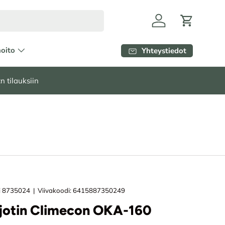
Kirjaudu
Ostoskori
hoito
Yhteystiedot
n tilauksiin
i
8735024
|
Viivakoodi:
6415887350249
jotin Climecon OKA-160