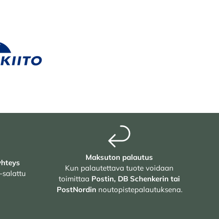
Maksuton palautus
yhteys
Kun palautettava tuote voidaan
-salattu
toimittaa
Postin, DB Schenkerin tai
PostNordin
noutopistepalautuksena.