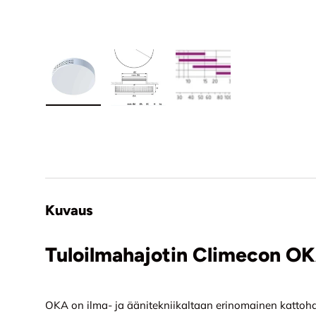
Lataa kuva 1 tuotekuviin
Lataa kuva 2 tuotekuviin
Lataa kuva 3 tuotekuvi
Kuvaus
Tuloilmahajotin Climecon O
OKA on ilma- ja äänitekniikaltaan erinomainen kattohaj