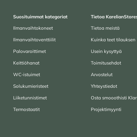
Suosituimmat kategoriat
Tietoa KarelianStore
Ilmanvaihtokoneet
Tietoa meistä
Ilmanvaihtoventtiilit
Kuinka teet tilauksen
Palovaroittimet
Usein kysyttyä
Keittiöhanat
Toimitusehdot
WC-istuimet
Arvostelut
Solukumieristeet
Yhteystiedot
Liiketunnistimet
Osta smooothisti Klar
Termostaatit
Projektimyynti