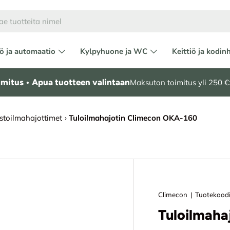
ö ja automaatio
Kylpyhuone ja WC
Keittiö ja kodin
mitus • Apua tuotteen valintaan
Maksuton toimitus yli 250 €:
istoilmahajottimet
›
Tuloilmahajotin Climecon OKA-160
Climecon
|
Tuotekood
Tuloilmaha