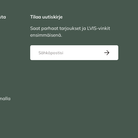
sta
Tilaa uutiskirje
Saat parhaat tarjoukset ja LVIS-vinkit
ensimmäisenä.
Sähköposti
TILAA UUTISKIRJ
nalla