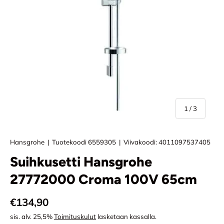
/
1
/
3
Hansgrohe
|
Tuotekoodi
6559305
|
Viivakoodi:
4011097537405
Suihkusetti Hansgrohe
27772000 Croma 100V 65cm
Normaali hinta
€134,90
sis. alv. 25,5%
Toimituskulut
lasketaan kassalla.