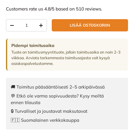
Customers rate us 4.8/5 based on 510 reviews.
Määrä
LISÄÄ OSTOSKORIIN
VÄHENNÄ MÄÄRÄÄ
LISÄÄ MÄÄRÄÄ
Pidempi toimitusaika
Tuote on toimitusmyyntituote, jolloin toimitusaika on noin 2-3
viikkoa. Arviota tarkemmasta toimitusajasta voit kysyä
asiakaspalvelustamme.
🚚 Toimitus pääsääntöisesti 2–5 arkipäivässä
💬 Etkö ole varma sopivuudesta? Kysy meiltä
ennen tilausta
🔒 Turvalliset ja joustavat maksutavat
🇫🇮 Suomalainen verkkokauppa