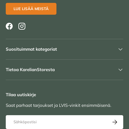
LUE LISÄÄ MEISTÄ
Facebook
Instagram
Suosituimmat kategoriat
Tietoa KarelianStoresta
Tilaa uutiskirje
Saat parhaat tarjoukset ja LVIS-vinkit ensimmäisenä.
Sähköposti
TILAA UU