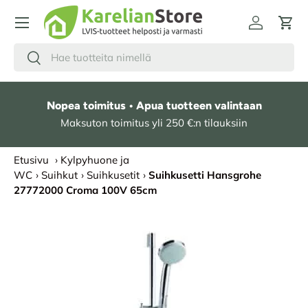
HYPPÄÄ SISÄLTÖÖN
Kirjaudu
Osto
Hae
Etsi
Nopea toimitus • Apua tuotteen valintaan
Maksuton toimitus yli 250 €:n tilauksiin
Etusivu
›
Kylpyhuone ja
WC
›
Suihkut
›
Suihkusetit
›
Suihkusetti Hansgrohe
27772000 Croma 100V 65cm
SIIRRY TUOTETIETOIHIN