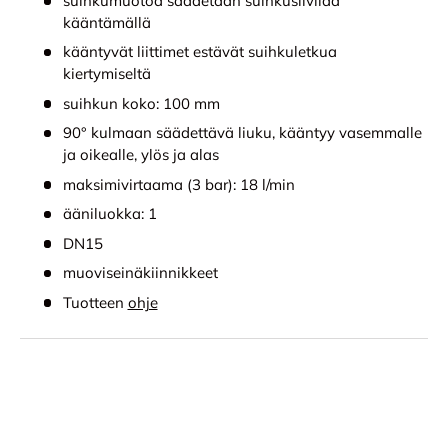
suihkumuotoa säädetään suihkusiivilää
kääntämällä
kääntyvät liittimet estävät suihkuletkua
kiertymiseltä
suihkun koko: 100 mm
90° kulmaan säädettävä liuku, kääntyy vasemmalle
ja oikealle, ylös ja alas
maksimivirtaama (3 bar): 18 l/min
ääniluokka: 1
DN15
muoviseinäkiinnikkeet
Tuotteen
ohje