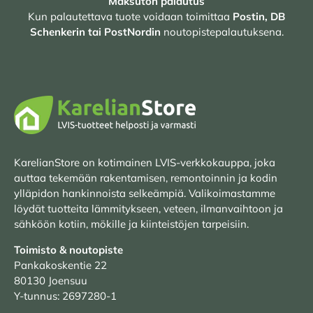
Maksuton palautus
Kun palautettava tuote voidaan toimittaa
Postin, DB
Schenkerin tai PostNordin
noutopistepalautuksena.
KarelianStore on kotimainen LVIS-verkkokauppa, joka
auttaa tekemään rakentamisen, remontoinnin ja kodin
ylläpidon hankinnoista selkeämpiä. Valikoimastamme
löydät tuotteita lämmitykseen, veteen, ilmanvaihtoon ja
sähköön kotiin, mökille ja kiinteistöjen tarpeisiin.
Toimisto & noutopiste
Pankakoskentie 22
80130 Joensuu
Y-tunnus: 2697280-1