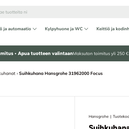
ö ja automaatio
Kylpyhuone ja WC
Keittiö ja kodin
mitus • Apua tuotteen valintaan
Maksuton toimitus yli 250 €:
kuhanat
›
Suihkuhana Hansgrohe 31962000 Focus
Hansgrohe
|
Tuotekoo
Suihkuhan