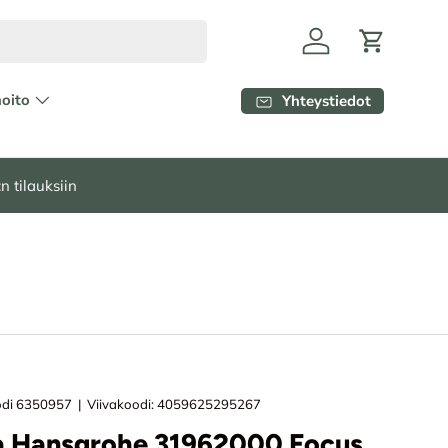
Kirjaudu
Ostoskori
hoito
Yhteystiedot
n tilauksiin
di
6350957
|
Viivakoodi:
4059625295267
a Hansgrohe 31962000 Focus