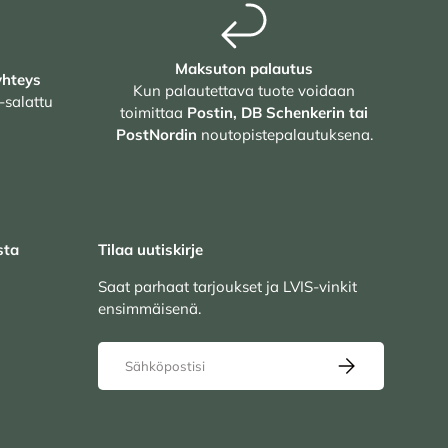
Maksuton palautus
yhteys
Kun palautettava tuote voidaan
-salattu
toimittaa
Postin, DB Schenkerin tai
PostNordin
noutopistepalautuksena.
sta
Tilaa uutiskirje
Saat parhaat tarjoukset ja LVIS-vinkit
ensimmäisenä.
Sähköposti
TILAA UUTISKIRJ