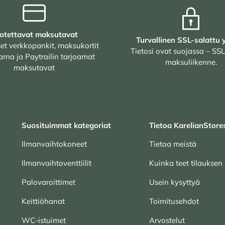
otettavat maksutavat
Turvallinen SSL-salattu 
et verkkopankit, maksukortit
Tietosi ovat suojassa – SSL
arna ja Paytrailin tarjoamat
maksuliikenne.
maksutavat
Suosituimmat kategoriat
Tietoa KarelianStore
Ilmanvaihtokoneet
Tietoa meistä
Ilmanvaihtoventtiilit
Kuinka teet tilauksen
Palovaroittimet
Usein kysyttyä
Keittiöhanat
Toimitusehdot
WC-istuimet
Arvostelut