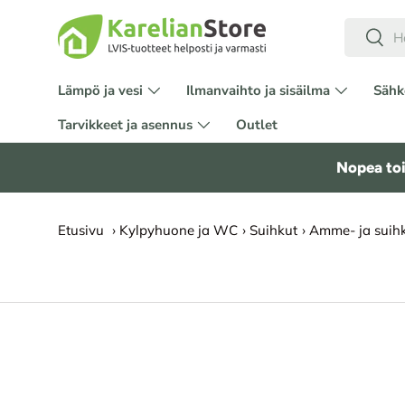
Hae
HYPPÄÄ SISÄLTÖÖN
Etsi
Lämpö ja vesi
Ilmanvaihto ja sisäilma
Sähk
Tarvikkeet ja asennus
Outlet
Nopea toi
Etusivu
›
Kylpyhuone ja WC
›
Suihkut
›
Amme- ja suih
SIIRRY TUOTETIETOIHIN