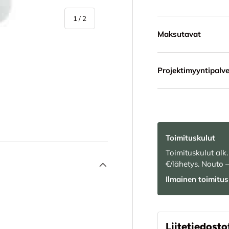
/
1
/
2
Maksutavat
Projektimyyntipalve
Toimituskulut
Toimituskulut alk.
€/lähetys. Nouto 
Ilmainen toimitus 
s
Liitetiedosto