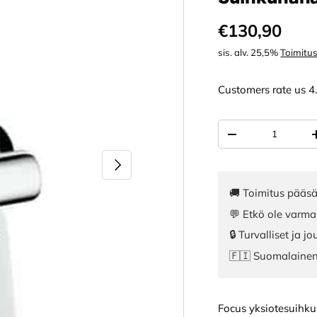
Normaali hi
€130,90
sis. alv. 25,5%
Toimitu
Customers rate us 4
Määrä
VÄHENNÄ MÄÄR
SEURAAVA
🚚 Toimitus pääsä
💬 Etkö ole varma
🔒 Turvalliset ja 
🇫🇮 Suomalaine
Focus yksiotesuihk