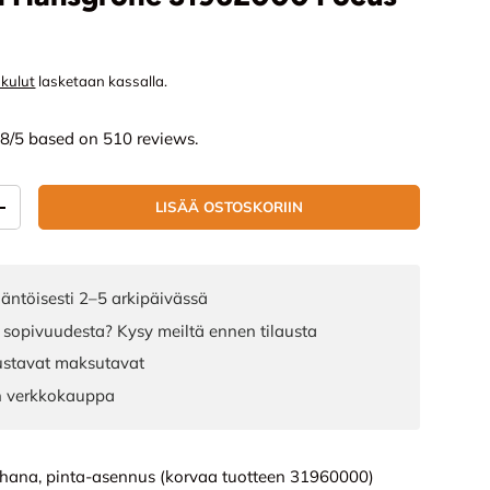
nta
skulut
lasketaan kassalla.
.8/5 based on 510 reviews.
LISÄÄ OSTOSKORIIN
ÄÄ
LISÄÄ MÄÄRÄÄ
äntöisesti 2–5 arkipäivässä
 sopivuudesta? Kysy meiltä ennen tilausta
joustavat maksutavat
n verkkokauppa
uhana, pinta-asennus (korvaa tuotteen 31960000)