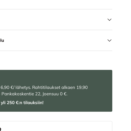
lu
 6,90 €/ lähetys. Rahtitilaukset alkaen 19,90
– Pankakoskentie 22, Joensuu 0 €.
yli 250 €:n tilauksiin!
t