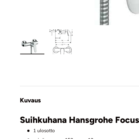
Lataa kuva 1 tuotekuviin
Lataa kuva 2 tuotekuviin
Kuvaus
Suihkuhana Hansgrohe Focu
1 ulosotto