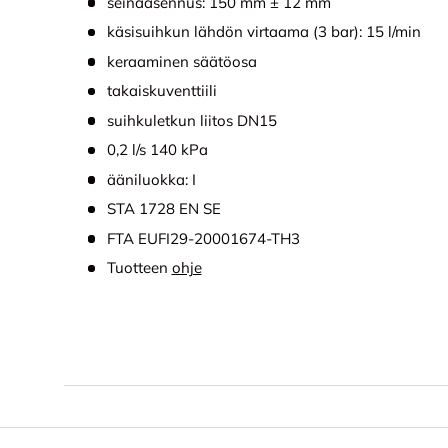
seinäasennus: 150 mm ± 12 mm
käsisuihkun lähdön virtaama (3 bar): 15 l/min
keraaminen säätöosa
takaiskuventtiili
suihkuletkun liitos DN15
0,2 l/s 140 kPa
ääniluokka: I
STA 1728 EN SE
FTA EUFI29-20001674-TH3
Tuotteen
ohje