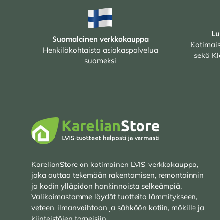
Lu
Suomalainen verkkokauppa
Kotimais
Henkilökohtaista asiakaspalvelua
sekä Kl
suomeksi
KarelianStore on kotimainen LVIS-verkkokauppa,
joka auttaa tekemään rakentamisen, remontoinnin
ja kodin ylläpidon hankinnoista selkeämpiä.
Valikoimastamme löydät tuotteita lämmitykseen,
veteen, ilmanvaihtoon ja sähköön kotiin, mökille ja
kiinteistöjen tarpeisiin.