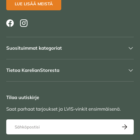
LUE LISÄÄ MEISTÄ
Facebook
Instagram
Suosituimmat kategoriat
Tietoa KarelianStoresta
Tilaa uutiskirje
Saat parhaat tarjoukset ja LVIS-vinkit ensimmäisenä.
Sähköposti
TILAA UU