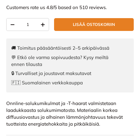
Customers rate us 4.8/5 based on 510 reviews.
Määrä
LISÄÄ OSTOSKORIIN
VÄHENNÄ MÄÄRÄÄ
LISÄÄ MÄÄRÄÄ
🚚 Toimitus pääsääntöisesti 2–5 arkipäivässä
💬 Etkö ole varma sopivuudesta? Kysy meiltä
ennen tilausta
🔒 Turvalliset ja joustavat maksutavat
🇫🇮 Suomalainen verkkokauppa
Onnline-solukumikulmat ja -T-haarat valmistetaan
laadukkaasta solukumimatosta. Materiaalin korkea
diffuusiovastus ja alhainen lämmönjohtavuus tekevät
tuotteista energiatehokkaita ja pitkäikäisiä.