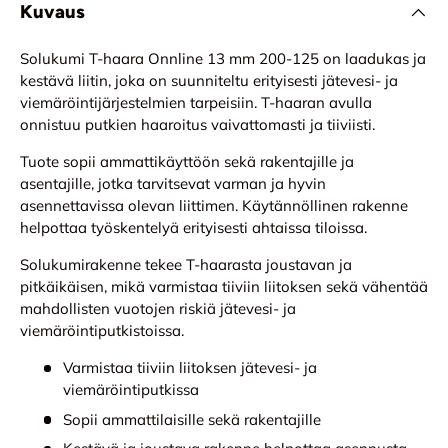
Kuvaus
Solukumi T-haara Onnline 13 mm 200-125 on laadukas ja
kestävä liitin, joka on suunniteltu erityisesti jätevesi- ja
viemäröintijärjestelmien tarpeisiin. T-haaran avulla
onnistuu putkien haaroitus vaivattomasti ja tiiviisti.
Tuote sopii ammattikäyttöön sekä rakentajille ja
asentajille, jotka tarvitsevat varman ja hyvin
asennettavissa olevan liittimen. Käytännöllinen rakenne
helpottaa työskentelyä erityisesti ahtaissa tiloissa.
Solukumirakenne tekee T-haarasta joustavan ja
pitkäikäisen, mikä varmistaa tiiviin liitoksen sekä vähentää
mahdollisten vuotojen riskiä jätevesi- ja
viemäröintiputkistoissa.
Varmistaa tiiviin liitoksen jätevesi- ja
viemäröintiputkissa
Sopii ammattilaisille sekä rakentajille