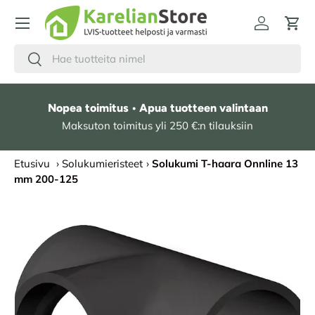
HYPPÄÄ SISÄLTÖÖN
Kirjaudu
Osto
Hae
Etsi
Nopea toimitus • Apua tuotteen valintaan
Maksuton toimitus yli 250 €:n tilauksiin
Etusivu
›
Solukumieristeet
›
Solukumi T-haara Onnline 13
mm 200-125
SIIRRY TUOTETIETOIHIN