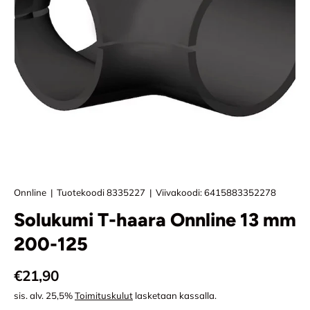
Onnline
|
Tuotekoodi
8335227
|
Viivakoodi:
6415883352278
Solukumi T-haara Onnline 13 mm
200-125
Normaali hinta
€21,90
sis. alv. 25,5%
Toimituskulut
lasketaan kassalla.