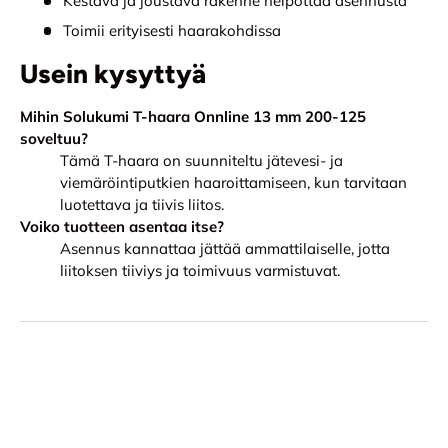
Kestävä ja joustava rakenne helpottaa asennusta
Toimii erityisesti haarakohdissa
Usein kysyttyä
Mihin Solukumi T-haara Onnline 13 mm 200-125
soveltuu?
Tämä T-haara on suunniteltu jätevesi- ja
viemäröintiputkien haaroittamiseen, kun tarvitaan
luotettava ja tiivis liitos.
Voiko tuotteen asentaa itse?
Asennus kannattaa jättää ammattilaiselle, jotta
liitoksen tiiviys ja toimivuus varmistuvat.