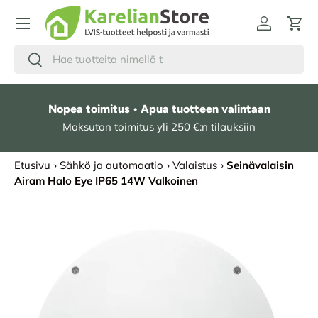
HYPPÄÄ SISÄLTÖÖN
Kirjaudu
Osto
Hae
Etsi
Nopea toimitus • Apua tuotteen valintaan
Maksuton toimitus yli 250 €:n tilauksiin
Etusivu
›
Sähkö ja automaatio
›
Valaistus
›
Seinävalaisin
Airam Halo Eye IP65 14W Valkoinen
SIIRRY TUOTETIETOIHIN