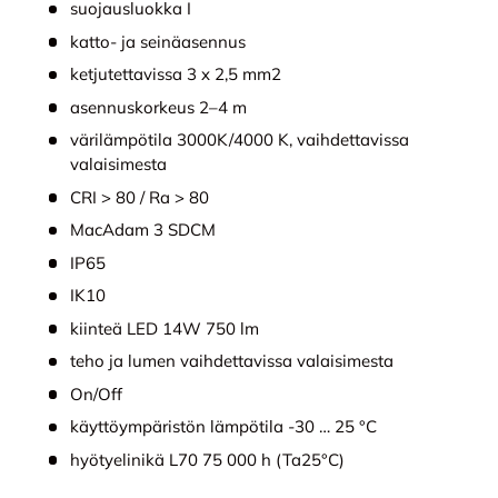
suojausluokka I
katto- ja seinäasennus
ketjutettavissa 3 x 2,5 mm2
asennuskorkeus 2–4 m
värilämpötila 3000K/4000 K, vaihdettavissa
valaisimesta
CRI > 80 / Ra > 80
MacAdam 3 SDCM
IP65
IK10
kiinteä LED 14W 750 lm
teho ja lumen vaihdettavissa valaisimesta
On/Off
käyttöympäristön lämpötila -30 … 25 °C
hyötyelinikä L70 75 000 h (Ta25°C)