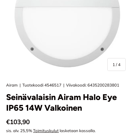
/
1
/
4
Airam
|
Tuotekoodi
4546517
|
Viivakoodi:
6435200283801
Seinävalaisin Airam Halo Eye
IP65 14W Valkoinen
Normaali hinta
€103,90
sis. alv. 25,5%
Toimituskulut
lasketaan kassalla.