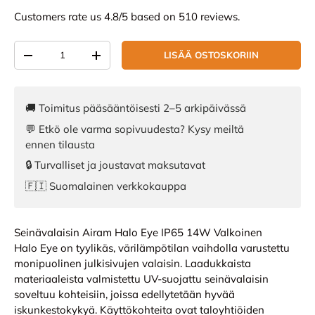
Customers rate us 4.8/5 based on 510 reviews.
Määrä
LISÄÄ OSTOSKORIIN
VÄHENNÄ MÄÄRÄÄ
LISÄÄ MÄÄRÄÄ
🚚 Toimitus pääsääntöisesti 2–5 arkipäivässä
💬 Etkö ole varma sopivuudesta? Kysy meiltä
ennen tilausta
🔒 Turvalliset ja joustavat maksutavat
🇫🇮 Suomalainen verkkokauppa
Seinävalaisin Airam Halo Eye IP65 14W Valkoinen
Halo Eye on tyylikäs, värilämpötilan vaihdolla varustettu
monipuolinen julkisivujen valaisin. Laadukkaista
materiaaleista valmistettu UV-suojattu seinävalaisin
soveltuu kohteisiin, joissa edellytetään hyvää
iskunkestokykyä. Käyttökohteita ovat taloyhtiöiden