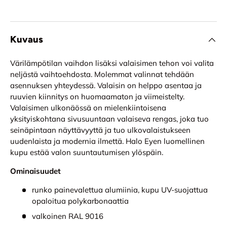
Kuvaus
Värilämpötilan vaihdon lisäksi valaisimen tehon voi valita
neljästä vaihtoehdosta. Molemmat valinnat tehdään
asennuksen yhteydessä. Valaisin on helppo asentaa ja
ruuvien kiinnitys on huomaamaton ja viimeistelty.
Valaisimen ulkonäössä on mielenkiintoisena
yksityiskohtana sivusuuntaan valaiseva rengas, joka tuo
seinäpintaan näyttävyyttä ja tuo ulkovalaistukseen
uudenlaista ja modernia ilmettä. Halo Eyen luomellinen
kupu estää valon suuntautumisen ylöspäin.
Ominaisuudet
runko painevalettua alumiinia, kupu UV-suojattua
opaloitua polykarbonaattia
valkoinen RAL 9016