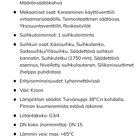
Määränsäätökahva
Mekaaniset osat:
Keraaminen käyttöventtiili
virtaamansäädölle, Termostaattinen säätöosa,
Yksisuuntaventtiilit, Roskasiivilät
Suihkutoiminnot:
1 suihkutoiminto
Suihkun osat:
Käsisuihku, Suihkutanko,
Sadesuihku/Yläsuihku, Säädettävä suihkun
kannatin, Suihkuletku (1750 mm), Säädettävä
asennus, Nivelletty suihkulautanen, Silikonisuuttimet
(helppo puhdistaa)
Erityisominaisuudet:
Lyhennettävissä
Väri:
Kromi
Lämpötilan säädöt:
Turvanuppi 38°C:n kohdalla,
Pinnan kuumenemista estävä rakenne
Liitäntäkoko:
G3/4
DN koko (normimitta):
DN 15
Lämmin vesi:
max. +65°C