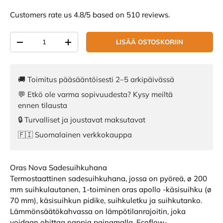
Customers rate us 4.8/5 based on 510 reviews.
Määrä
LISÄÄ OSTOSKORIIN
VÄHENNÄ MÄÄRÄÄ
LISÄÄ MÄÄRÄÄ
🚚 Toimitus pääsääntöisesti 2–5 arkipäivässä
💬 Etkö ole varma sopivuudesta? Kysy meiltä
ennen tilausta
🔒 Turvalliset ja joustavat maksutavat
🇫🇮 Suomalainen verkkokauppa
Oras Nova Sadesuihkuhana
Termostaattinen sadesuihkuhana, jossa on pyöreä, ø 200
mm suihkulautanen, 1-toiminen oras apollo -käsisuihku (ø
70 mm), käsisuihkun pidike, suihkuletku ja suihkutanko.
Lämmönsäätökahvassa on lämpötilanrajoitin, joka
voidaan ohittaa nappia painamalla. Ecoflow-