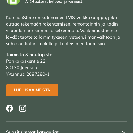
KarelianStore on kotimainen LVIS-verkkokauppa, joka
auttaa tekemään rakentamisen, remontoinnin ja kodin
ylläpidon hankinnoista selkeämpiä. Valikoimastamme
löydät tuotteita lämmitykseen, veteen, ilmanvaihtoon ja
sähköön kotiin, mökille ja kiinteistöjen tarpeisiin.
Toimisto & noutopiste
Pankakoskentie 22
80130 Joensuu
Y-tunnus: 2697280-1
LUE LISÄÄ MEISTÄ
Facebook
Instagram
Suosituimmat kategoriat