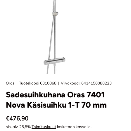
Oras
|
Tuotekoodi
6310868
|
Viivakoodi:
6414150088223
Sadesuihkuhana Oras 7401
Nova Käsisuihku 1-T 70 mm
Normaali hinta
€476,90
sis. alv. 25,5%
Toimituskulut
lasketaan kassalla.