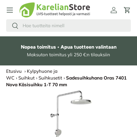
HYPPÄÄ SISÄLTÖÖN
Kirjaudu
Osto
Hae
Etsi
Nopea toimitus • Apua tuotteen valintaan
Maksuton toimitus yli 250 €:n tilauksiin
Etusivu
›
Kylpyhuone ja
WC
›
Suihkut
›
Suihkusetit
›
Sadesuihkuhana Oras 7401
Nova Käsisuihku 1-T 70 mm
SIIRRY TUOTETIETOIHIN