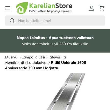
HYPPÄÄ SISÄLTÖÖN
Kirjaudu
Osto
Hae
Etsi
Nopea toimitus • Apua tuotteen valintaan
Maksuton toimitus yli 250 €:n tilauksiin
Etusivu
›
Lämpö ja vesi
›
Jätevesi ja
viemäröinti
›
Lattiakaivot
›
Ritilä Unidrain 1606
Anniversario 700 mm Harjattu
SIIRRY TUOTETIETOIHIN