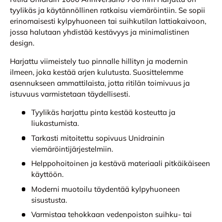
tyylikäs ja käytännöllinen ratkaisu viemäröintiin. Se sopii
erinomaisesti kylpyhuoneen tai suihkutilan lattiakaivoon,
jossa halutaan yhdistää kestävyys ja minimalistinen
design.
Harjattu viimeistely tuo pinnalle hillityn ja modernin
ilmeen, joka kestää arjen kulutusta. Suosittelemme
asennukseen ammattilaista, jotta ritilän toimivuus ja
istuvuus varmistetaan täydellisesti.
Tyylikäs harjattu pinta kestää kosteutta ja
liukastumista.
Tarkasti mitoitettu sopivuus Unidrainin
viemäröintijärjestelmiin.
Helppohoitoinen ja kestävä materiaali pitkäikäiseen
käyttöön.
Moderni muotoilu täydentää kylpyhuoneen
sisustusta.
Varmistaa tehokkaan vedenpoiston suihku- tai