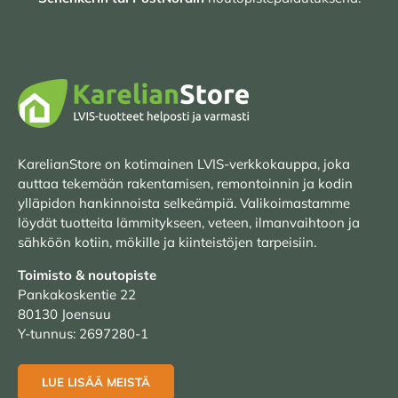
KarelianStore on kotimainen LVIS-verkkokauppa, joka
auttaa tekemään rakentamisen, remontoinnin ja kodin
ylläpidon hankinnoista selkeämpiä. Valikoimastamme
löydät tuotteita lämmitykseen, veteen, ilmanvaihtoon ja
sähköön kotiin, mökille ja kiinteistöjen tarpeisiin.
Toimisto & noutopiste
Pankakoskentie 22
80130 Joensuu
Y-tunnus: 2697280-1
LUE LISÄÄ MEISTÄ