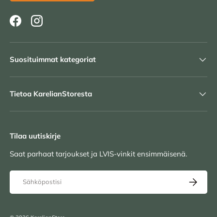
Facebook
Instagram
Suosituimmat kategoriat
Tietoa KarelianStoresta
Tilaa uutiskirje
Saat parhaat tarjoukset ja LVIS-vinkit ensimmäisenä.
Sähköposti
TILAA UU