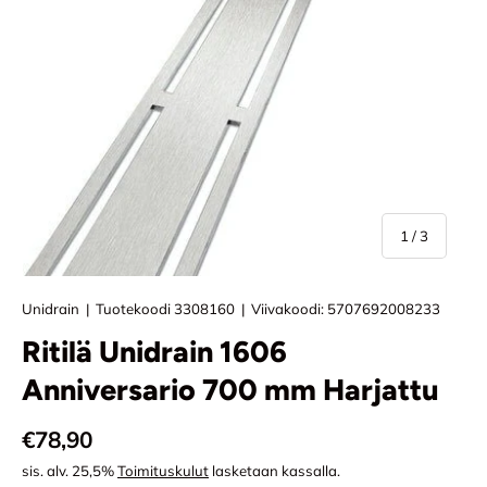
/
1
/
3
Unidrain
|
Tuotekoodi
3308160
|
Viivakoodi:
5707692008233
Ritilä Unidrain 1606
Anniversario 700 mm Harjattu
Normaali hinta
€78,90
sis. alv. 25,5%
Toimituskulut
lasketaan kassalla.