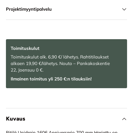
Projektimyyntipalvelu
Toimituskulut
Toimituskulut alk. 6,90 €/ lähetys. Rahtitilaukset
alkaen 19,90 €/lähetys. Nouto – Pankakoskentie
22, Joensuu 0 €.
Ilmainen toimitus yli 250 €:n tilauksiin!
Kuvaus
Ritilä Unidrain 1606 Anniversario 700 mm Harjattu on