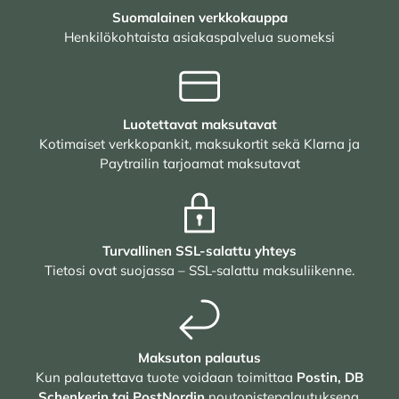
Suomalainen verkkokauppa
Henkilökohtaista asiakaspalvelua suomeksi
Luotettavat maksutavat
Kotimaiset verkkopankit, maksukortit sekä Klarna ja
Paytrailin tarjoamat maksutavat
Turvallinen SSL-salattu yhteys
Tietosi ovat suojassa – SSL-salattu maksuliikenne.
Maksuton palautus
Kun palautettava tuote voidaan toimittaa
Postin, DB
Schenkerin tai PostNordin
noutopistepalautuksena.