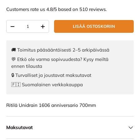
Customers rate us 4.8/5 based on 510 reviews.
Määrä
LISÄÄ OSTOSKORIIN
VÄHENNÄ MÄÄRÄÄ
LISÄÄ MÄÄRÄÄ
🚚 Toimitus pääsääntöisesti 2–5 arkipäivässä
💬 Etkö ole varma sopivuudesta? Kysy meiltä
ennen tilausta
🔒 Turvalliset ja joustavat maksutavat
🇫🇮 Suomalainen verkkokauppa
Ritilä Unidrain 1606 anniversario 700mm
Maksutavat