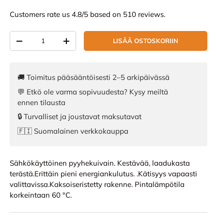
Customers rate us 4.8/5 based on 510 reviews.
Määrä
LISÄÄ OSTOSKORIIN
VÄHENNÄ MÄÄRÄÄ
LISÄÄ MÄÄRÄÄ
🚚 Toimitus pääsääntöisesti 2–5 arkipäivässä
💬 Etkö ole varma sopivuudesta? Kysy meiltä
ennen tilausta
🔒 Turvalliset ja joustavat maksutavat
🇫🇮 Suomalainen verkkokauppa
Sähkökäyttöinen pyyhekuivain. Kestävää, laadukasta
terästä.Erittäin pieni energiankulutus. .Kätisyys vapaasti
valittavissa.Kaksoiseristetty rakenne. Pintalämpötila
korkeintaan 60 °C.