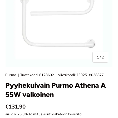
/
1
/
2
Purmo
|
Tuotekoodi
8128602
|
Viivakoodi:
7392518038877
Pyyhekuivain Purmo Athena A
55W valkoinen
Normaali hinta
€131,90
sis. alv. 25,5%
Toimituskulut
lasketaan kassalla.