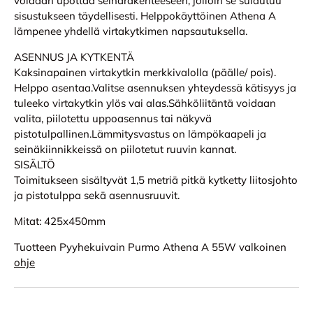
voidaan upottaa seinärakenteeseen, jolloin se sulautuu
sisustukseen täydellisesti. Helppokäyttöinen Athena A
lämpenee yhdellä virtakytkimen napsautuksella.
ASENNUS JA KYTKENTÄ
Kaksinapainen virtakytkin merkkivalolla (päälle/ pois).
Helppo asentaa.Valitse asennuksen yhteydessä kätisyys ja
tuleeko virtakytkin ylös vai alas.Sähköliitäntä voidaan
valita, piilotettu uppoasennus tai näkyvä
pistotulpallinen.Lämmitysvastus on lämpökaapeli ja
seinäkiinnikkeissä on piilotetut ruuvin kannat.
SISÄLTÖ
Toimitukseen sisältyvät 1,5 metriä pitkä kytketty liitosjohto
ja pistotulppa sekä asennusruuvit.
Mitat: 425x450mm
Tuotteen Pyyhekuivain Purmo Athena A 55W valkoinen
ohje