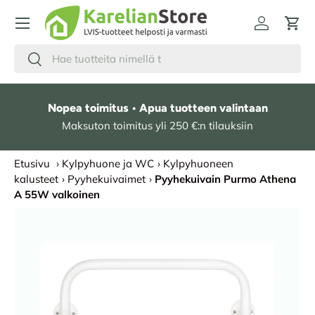
HYPPÄÄ SISÄLTÖÖN
Kirjaudu
Osto
Hae
Etsi
Nopea toimitus • Apua tuotteen valintaan
Maksuton toimitus yli 250 €:n tilauksiin
Etusivu
›
Kylpyhuone ja WC
›
Kylpyhuoneen
kalusteet
›
Pyyhekuivaimet
›
Pyyhekuivain Purmo Athena
A 55W valkoinen
SIIRRY TUOTETIETOIHIN