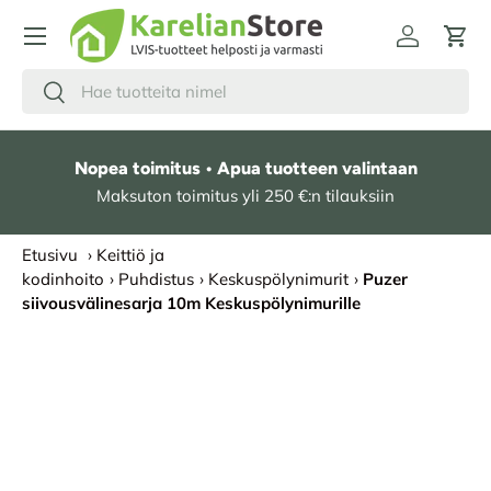
HYPPÄÄ SISÄLTÖÖN
Kirjaudu
Osto
Hae
Etsi
Nopea toimitus • Apua tuotteen valintaan
Maksuton toimitus yli 250 €:n tilauksiin
Etusivu
›
Keittiö ja
kodinhoito
›
Puhdistus
›
Keskuspölynimurit
›
Puzer
siivousvälinesarja 10m Keskuspölynimurille
SIIRRY TUOTETIETOIHIN