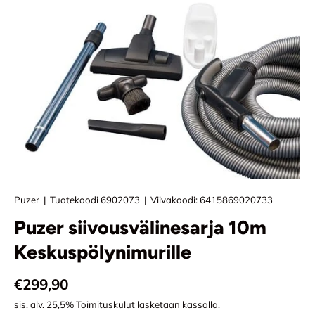
Puzer
|
Tuotekoodi
6902073
|
Viivakoodi:
6415869020733
Puzer siivousvälinesarja 10m
Keskuspölynimurille
Normaali hinta
€299,90
sis. alv. 25,5%
Toimituskulut
lasketaan kassalla.