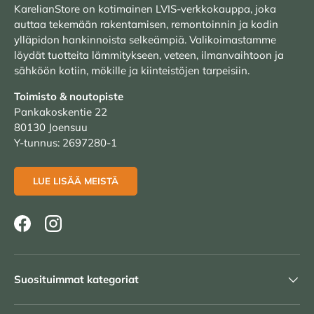
KarelianStore on kotimainen LVIS-verkkokauppa, joka
auttaa tekemään rakentamisen, remontoinnin ja kodin
ylläpidon hankinnoista selkeämpiä. Valikoimastamme
löydät tuotteita lämmitykseen, veteen, ilmanvaihtoon ja
sähköön kotiin, mökille ja kiinteistöjen tarpeisiin.
Toimisto & noutopiste
Pankakoskentie 22
80130 Joensuu
Y-tunnus: 2697280-1
LUE LISÄÄ MEISTÄ
Facebook
Instagram
Suosituimmat kategoriat