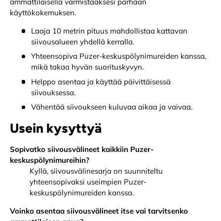
ammattilaisella varmistaaksesi parhaan
käyttökokemuksen.
Laaja 10 metrin pituus mahdollistaa kattavan
siivousalueen yhdellä kerralla.
Yhteensopiva Puzer-keskuspölynimureiden kanssa,
mikä takaa hyvän suorituskyvyn.
Helppo asentaa ja käyttää päivittäisessä
siivouksessa.
Vähentää siivoukseen kuluvaa aikaa ja vaivaa.
Usein kysyttyä
Sopivatko siivousvälineet kaikkiin Puzer-
keskuspölynimureihin?
Kyllä, siivousvälinesarja on suunniteltu
yhteensopivaksi useimpien Puzer-
keskuspölynimureiden kanssa.
Voinko asentaa siivousvälineet itse vai tarvitsenko