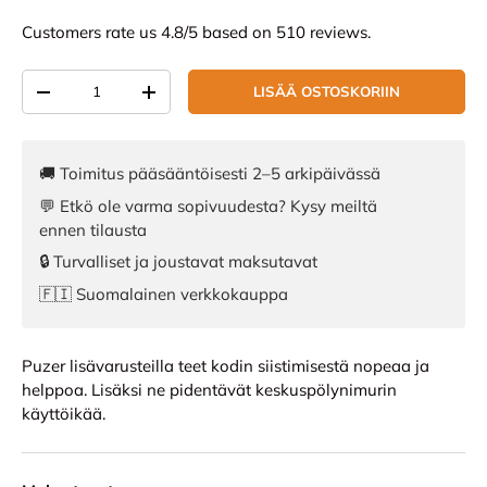
Customers rate us 4.8/5 based on 510 reviews.
Määrä
LISÄÄ OSTOSKORIIN
VÄHENNÄ MÄÄRÄÄ
LISÄÄ MÄÄRÄÄ
🚚 Toimitus pääsääntöisesti 2–5 arkipäivässä
💬 Etkö ole varma sopivuudesta? Kysy meiltä
ennen tilausta
🔒 Turvalliset ja joustavat maksutavat
🇫🇮 Suomalainen verkkokauppa
Puzer lisävarusteilla teet kodin siistimisestä nopeaa ja
helppoa. Lisäksi ne pidentävät keskuspölynimurin
käyttöikää.