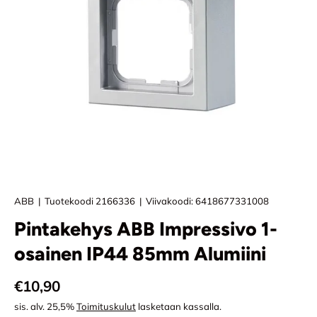
ABB
|
Tuotekoodi
2166336
|
Viivakoodi:
6418677331008
Pintakehys ABB Impressivo 1-
osainen IP44 85mm Alumiini
Normaali hinta
€10,90
sis. alv. 25,5%
Toimituskulut
lasketaan kassalla.