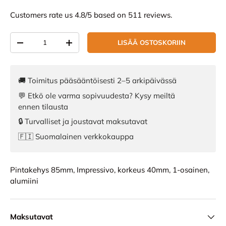
Customers rate us 4.8/5 based on 511 reviews.
Määrä
LISÄÄ OSTOSKORIIN
VÄHENNÄ MÄÄRÄÄ
LISÄÄ MÄÄRÄÄ
🚚 Toimitus pääsääntöisesti 2–5 arkipäivässä
💬 Etkö ole varma sopivuudesta? Kysy meiltä
ennen tilausta
🔒 Turvalliset ja joustavat maksutavat
🇫🇮 Suomalainen verkkokauppa
Pintakehys 85mm, Impressivo, korkeus 40mm, 1-osainen,
alumiini
Maksutavat