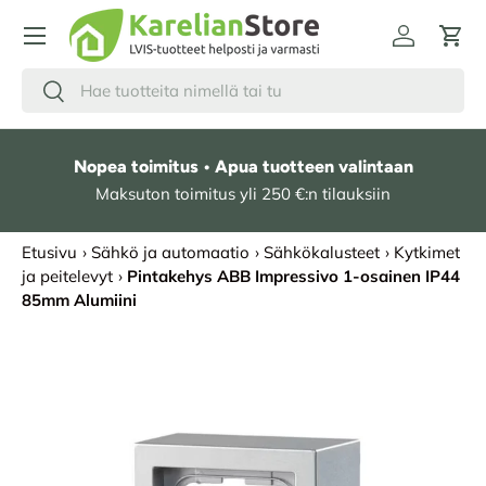
HYPPÄÄ SISÄLTÖÖN
Kirjaudu
Osto
Hae
Etsi
Nopea toimitus • Apua tuotteen valintaan
Maksuton toimitus yli 250 €:n tilauksiin
Etusivu
›
Sähkö ja automaatio
›
Sähkökalusteet
›
Kytkimet
ja peitelevyt
›
Pintakehys ABB Impressivo 1-osainen IP44
85mm Alumiini
SIIRRY TUOTETIETOIHIN