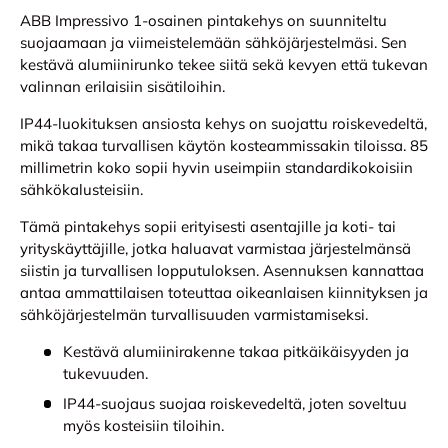
ABB Impressivo 1-osainen pintakehys on suunniteltu
suojaamaan ja viimeistelemään sähköjärjestelmäsi. Sen
kestävä alumiinirunko tekee siitä sekä kevyen että tukevan
valinnan erilaisiin sisätiloihin.
IP44-luokituksen ansiosta kehys on suojattu roiskevedeltä,
mikä takaa turvallisen käytön kosteammissakin tiloissa. 85
millimetrin koko sopii hyvin useimpiin standardikokoisiin
sähkökalusteisiin.
Tämä pintakehys sopii erityisesti asentajille ja koti- tai
yrityskäyttäjille, jotka haluavat varmistaa järjestelmänsä
siistin ja turvallisen lopputuloksen. Asennuksen kannattaa
antaa ammattilaisen toteuttaa oikeanlaisen kiinnityksen ja
sähköjärjestelmän turvallisuuden varmistamiseksi.
Kestävä alumiinirakenne takaa pitkäikäisyyden ja
tukevuuden.
IP44-suojaus suojaa roiskevedeltä, joten soveltuu
myös kosteisiin tiloihin.