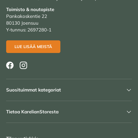
Toimisto & noutopiste
Pankakoskentie 22
80130 Joensuu
Y-tunnus: 2697280-1
LUE LISÄÄ MEISTÄ
Facebook
Instagram
Suosituimmat kategoriat
Tietoa KarelianStoresta