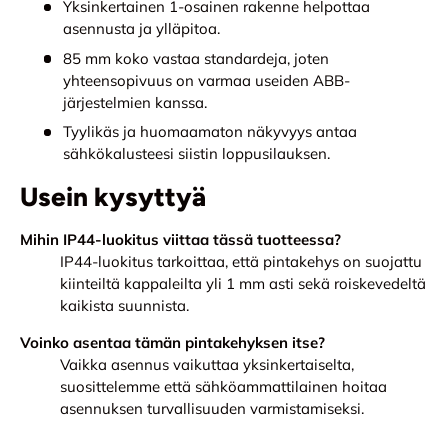
Yksinkertainen 1-osainen rakenne helpottaa
asennusta ja ylläpitoa.
85 mm koko vastaa standardeja, joten
yhteensopivuus on varmaa useiden ABB-
järjestelmien kanssa.
Tyylikäs ja huomaamaton näkyvyys antaa
sähkökalusteesi siistin loppusilauksen.
Usein kysyttyä
Mihin IP44-luokitus viittaa tässä tuotteessa?
IP44-luokitus tarkoittaa, että pintakehys on suojattu
kiinteiltä kappaleilta yli 1 mm asti sekä roiskevedeltä
kaikista suunnista.
Voinko asentaa tämän pintakehyksen itse?
Vaikka asennus vaikuttaa yksinkertaiselta,
suosittelemme että sähköammattilainen hoitaa
asennuksen turvallisuuden varmistamiseksi.