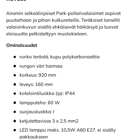
Airamin selkeälinjaiset Park-pollarivalaisimet sopivat
puutarhaan ja pihan kulkureiteille. Teräksiset lamellit
valaisinkuvun sisällä ehkäisevät häikäisyä ja tuovat
eloisuutta pelkistettyyn muotokieleen.
Ominaisuudet
runko terästä, kupu polykarbonaattia
rungon väri harmaa
korkeus: 920 mm
leveys: 160 mm
kotelointiluokka (ip): IP44
lampputeho: 60 W
suojausluokka: I
ketjutettavissa 3 x 2,5 mm2
LED lamppu maks. 10,5W A60 E27, ei sisälly
pakkaukseen