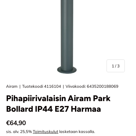
/
1
/
3
Airam
|
Tuotekoodi
4116104
|
Viivakoodi:
6435200188069
Pihapiirivalaisin Airam Park
Bollard IP44 E27 Harmaa
Normaali hinta
€64,90
sis. alv. 25,5%
Toimituskulut
lasketaan kassalla.