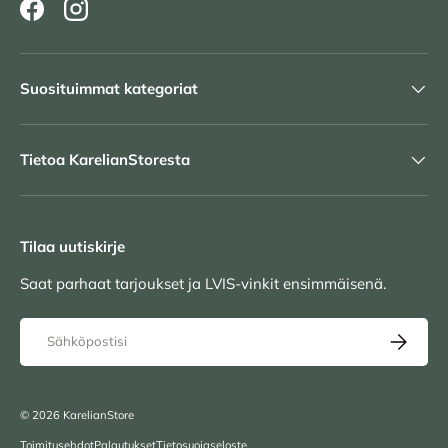
Facebook
Instagram
Suosituimmat kategoriat
Tietoa KarelianStoresta
Tilaa uutiskirje
Saat parhaat tarjoukset ja LVIS-vinkit ensimmäisenä.
Sähköposti
TILAA UU
© 2026
KarelianStore
Toimitusehdot
Palautukset
Tietosuojaseloste