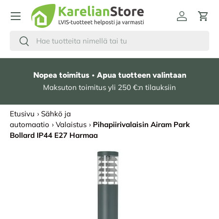
HYPPÄÄ SISÄLTÖÖN
Kirjaudu
Osto
Hae
Etsi
Nopea toimitus • Apua tuotteen valintaan
Maksuton toimitus yli 250 €:n tilauksiin
Etusivu
›
Sähkö ja
automaatio
›
Valaistus
›
Pihapiirivalaisin Airam Park
Bollard IP44 E27 Harmaa
SIIRRY TUOTETIETOIHIN