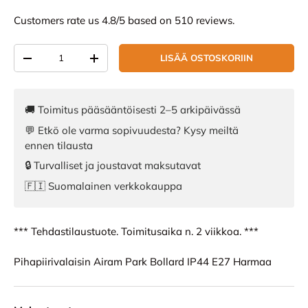
Customers rate us 4.8/5 based on 510 reviews.
Määrä
LISÄÄ OSTOSKORIIN
VÄHENNÄ MÄÄRÄÄ
LISÄÄ MÄÄRÄÄ
🚚 Toimitus pääsääntöisesti 2–5 arkipäivässä
💬 Etkö ole varma sopivuudesta? Kysy meiltä
ennen tilausta
🔒 Turvalliset ja joustavat maksutavat
🇫🇮 Suomalainen verkkokauppa
*** Tehdastilaustuote. Toimitusaika n. 2 viikkoa. ***
Pihapiirivalaisin Airam Park Bollard IP44 E27 Harmaa