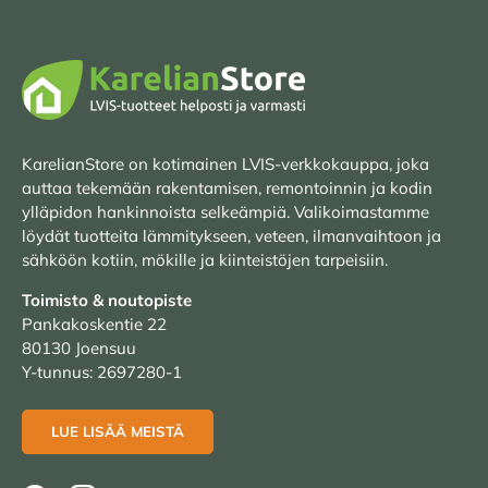
KarelianStore on kotimainen LVIS-verkkokauppa, joka
auttaa tekemään rakentamisen, remontoinnin ja kodin
ylläpidon hankinnoista selkeämpiä. Valikoimastamme
löydät tuotteita lämmitykseen, veteen, ilmanvaihtoon ja
sähköön kotiin, mökille ja kiinteistöjen tarpeisiin.
Toimisto & noutopiste
Pankakoskentie 22
80130 Joensuu
Y-tunnus: 2697280-1
LUE LISÄÄ MEISTÄ