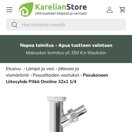
HYPPÄÄ SISÄLTÖÖN
Kirjaudu
Osto
Hae
Etsi
Nopea toimitus • Apua tuotteen valintaan
Maksuton toimitus yli 250 €:n tilauksiin
Etusivu
›
Lämpö ja vesi
›
Jätevesi ja
viemäröinti
›
Pesualtaiden vesilukot
›
Pesukoneen
Liitosyhde Pitkä Onnline 32x1 1/4
SIIRRY TUOTETIETOIHIN