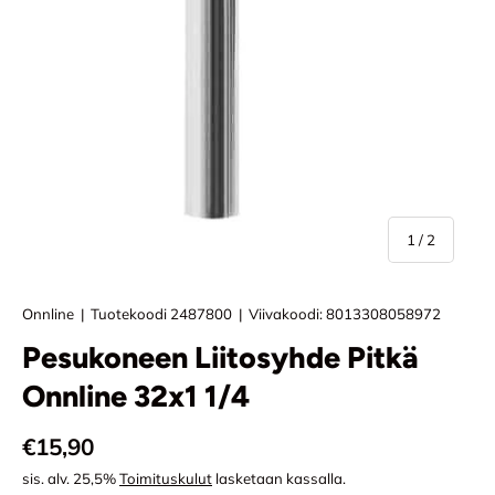
/
1
/
2
Onnline
|
Tuotekoodi
2487800
|
Viivakoodi:
8013308058972
Pesukoneen Liitosyhde Pitkä
Onnline 32x1 1/4
Normaali hinta
€15,90
sis. alv. 25,5%
Toimituskulut
lasketaan kassalla.