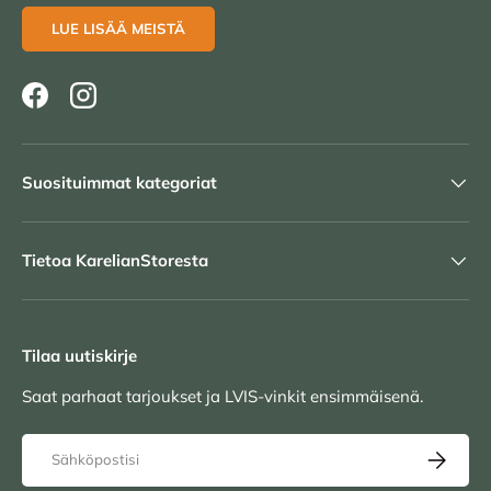
LUE LISÄÄ MEISTÄ
Facebook
Instagram
Suosituimmat kategoriat
Tietoa KarelianStoresta
Tilaa uutiskirje
Saat parhaat tarjoukset ja LVIS-vinkit ensimmäisenä.
Sähköposti
TILAA UU