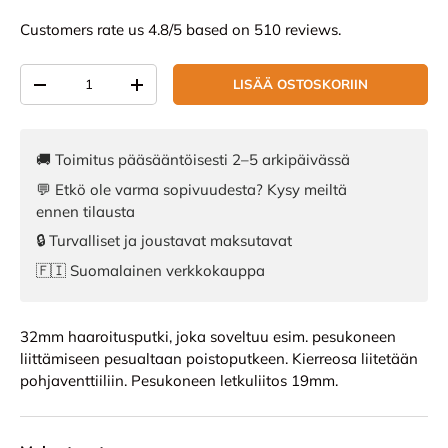
Customers rate us 4.8/5 based on 510 reviews.
Määrä
LISÄÄ OSTOSKORIIN
VÄHENNÄ MÄÄRÄÄ
LISÄÄ MÄÄRÄÄ
🚚 Toimitus pääsääntöisesti 2–5 arkipäivässä
💬 Etkö ole varma sopivuudesta? Kysy meiltä
ennen tilausta
🔒 Turvalliset ja joustavat maksutavat
🇫🇮 Suomalainen verkkokauppa
32mm haaroitusputki, joka soveltuu esim. pesukoneen
liittämiseen pesualtaan poistoputkeen. Kierreosa liitetään
pohjaventtiiliin. Pesukoneen letkuliitos 19mm.