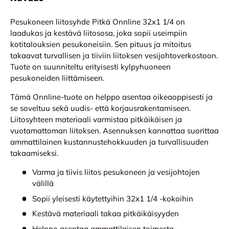
Pesukoneen liitosyhde Pitkä Onnline 32x1 1/4 on
laadukas ja kestävä liitososa, joka sopii useimpiin
kotitalouksien pesukoneisiin. Sen pituus ja mitoitus
takaavat turvallisen ja tiiviin liitoksen vesijohtoverkostoon.
Tuote on suunniteltu erityisesti kylpyhuoneen
pesukoneiden liittämiseen.
Tämä Onnline-tuote on helppo asentaa oikeaoppisesti ja
se soveltuu sekä uudis- että korjausrakentamiseen.
Liitosyhteen materiaali varmistaa pitkäikäisen ja
vuotamattoman liitoksen. Asennuksen kannattaa suorittaa
ammattilainen kustannustehokkuuden ja turvallisuuden
takaamiseksi.
Varma ja tiivis liitos pesukoneen ja vesijohtojen
välillä
Sopii yleisesti käytettyihin 32x1 1/4 -kokoihin
Kestävä materiaali takaa pitkäikäisyyden
Helppo asentaa ammattilaisen toimesta