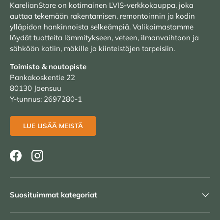
KarelianStore on kotimainen LVIS-verkkokauppa, joka
auttaa tekemään rakentamisen, remontoinnin ja kodin
ylläpidon hankinnoista selkeämpiä. Valikoimastamme
löydät tuotteita lämmitykseen, veteen, ilmanvaihtoon ja
sähköön kotiin, mökille ja kiinteistöjen tarpeisiin.
Toimisto & noutopiste
Pankakoskentie 22
80130 Joensuu
Y-tunnus: 2697280-1
LUE LISÄÄ MEISTÄ
Facebook
Instagram
Suosituimmat kategoriat