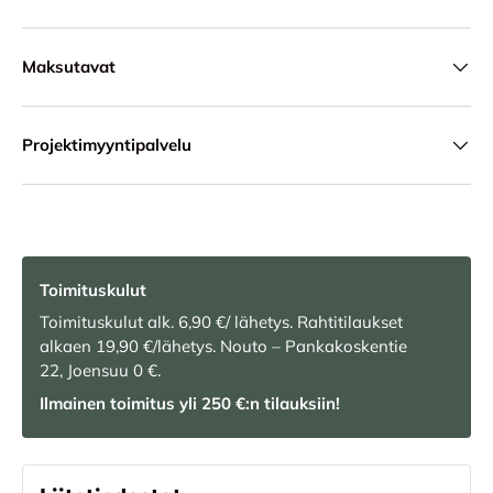
Maksutavat
Projektimyyntipalvelu
Toimituskulut
Toimituskulut alk. 6,90 €/ lähetys. Rahtitilaukset
alkaen 19,90 €/lähetys. Nouto – Pankakoskentie
22, Joensuu 0 €.
Ilmainen toimitus yli 250 €:n tilauksiin!