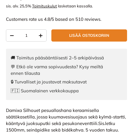
sis. alv. 25,5%
Toimituskulut
lasketaan kassalla.
Customers rate us 4.8/5 based on 510 reviews.
Määrä
LISÄÄ OSTOSKORIIN
VÄHENNÄ MÄÄRÄÄ
LISÄÄ MÄÄRÄÄ
🚚 Toimitus pääsääntöisesti 2–5 arkipäivässä
💬 Etkö ole varma sopivuudesta? Kysy meiltä
ennen tilausta
🔒 Turvalliset ja joustavat maksutavat
🇫🇮 Suomalainen verkkokauppa
Damixa Silhouet pesuallashana keraamisella
säätökasetilla, jossa kuumavesisuojaus sekä kylmä-startti,
kääntyvä juoksuputki sekä pesukoneventtiili.Sis.letku
1500mm, seinäpidike sekä bidékahva. 5 vuoden takuu.