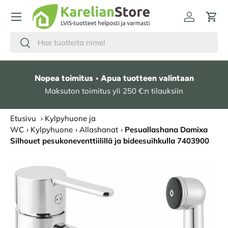
HYPPÄÄ SISÄLTÖÖN
Kirjaudu
Osto
Hae
Etsi
Nopea toimitus • Apua tuotteen valintaan
Maksuton toimitus yli 250 €:n tilauksiin
Etusivu
›
Kylpyhuone ja
WC
›
Kylpyhuone
›
Allashanat
›
Pesuallashana Damixa
Silhouet pesukoneventtiilillä ja bideesuihkulla 7403900
SIIRRY TUOTETIETOIHIN