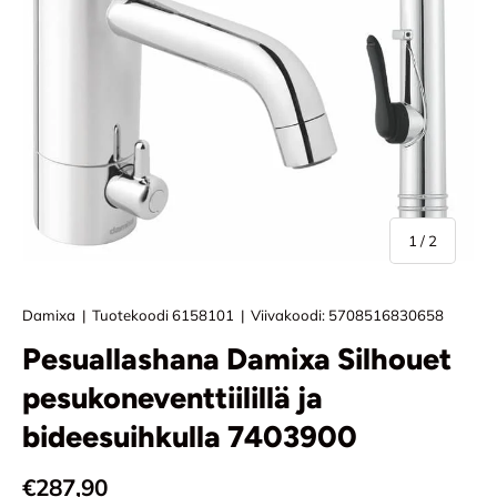
/
1
/
2
Damixa
|
Tuotekoodi
6158101
|
Viivakoodi:
5708516830658
Pesuallashana Damixa Silhouet
pesukoneventtiilillä ja
bideesuihkulla 7403900
Normaali hinta
€287,90