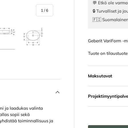
💬 Etkö ole varma
/
1
/
6
🔒 Turvalliset ja 
🇫🇮 Suomalaine
Geberit VariForm -m
in
a 4 tuotekuviin
Lataa kuva 5 tuotekuviin
Lataa kuva 6 tuotekuviin
Tuote on tilaustuote
Maksutavat
Projektimyyntipalve
i ja laadukas valinta
llas sopii sekä
 yhdistää toiminnallisuus ja