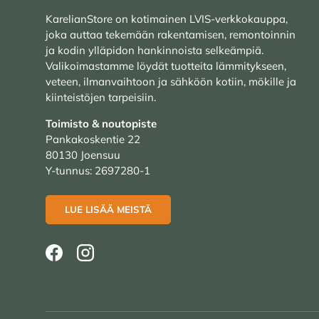
KarelianStore on kotimainen LVIS-verkkokauppa,
joka auttaa tekemään rakentamisen, remontoinnin
ja kodin ylläpidon hankinnoista selkeämpiä.
Valikoimastamme löydät tuotteita lämmitykseen,
veteen, ilmanvaihtoon ja sähköön kotiin, mökille ja
kiinteistöjen tarpeisiin.
Toimisto & noutopiste
Pankakoskentie 22
80130 Joensuu
Y-tunnus: 2697280-1
LUE LISÄÄ MEISTÄ
Facebook
Instagram