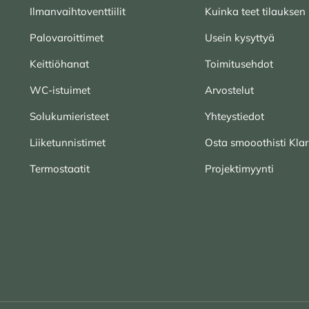
Ilmanvaihtoventtiilit
Kuinka teet tilauksen
Palovaroittimet
Usein kysyttyä
Keittiöhanat
Toimitusehdot
WC-istuimet
Arvostelut
Solukumieristeet
Yhteystiedot
Liiketunnistimet
Osta smooothisti Klar
Termostaatit
Projektimyynti