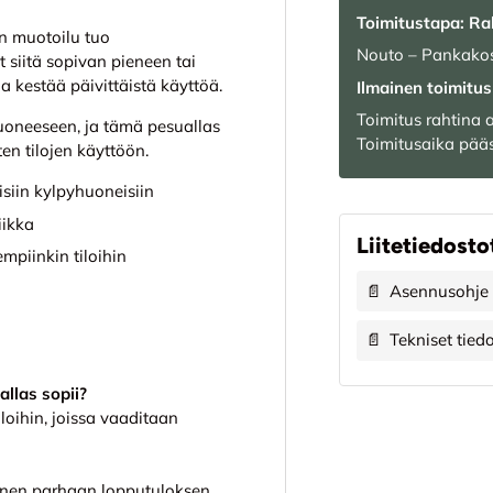
Toimitustapa: Ra
n muotoilu tuo
Nouto – Pankakos
 siitä sopivan pieneen tai
a kestää päivittäistä käyttöä.
Ilmainen toimitus 
Toimitus rahtina
huoneeseen, ja tämä pesuallas
Toimitusaika pääs
ten tilojen käyttöön.
isiin kylpyhuoneisiin
iikka
Liitetiedosto
piinkin tiloihin
📄
Asennusohje
📄
Tekniset tied
llas sopii?
iloihin, joissa vaaditaan
inen parhaan lopputuloksen