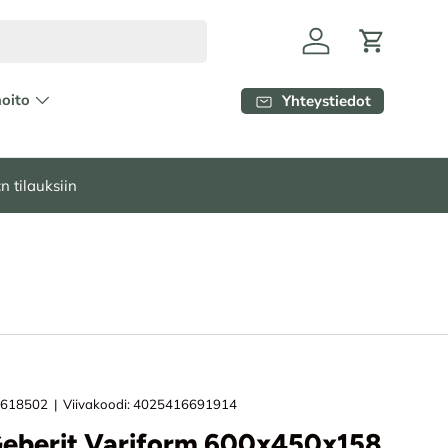
Kirjaudu
Ostoskori
hoito
Yhteystiedot
n tilauksiin
5618502
|
Viivakoodi:
4025416691914
Geberit Variform 600x450x158