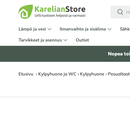
Hae
HYPPÄÄ SISÄLTÖÖN
Etsi
Lämpö ja vesi
Ilmanvaihto ja sisäilma
Sähk
Tarvikkeet ja asennus
Outlet
Nopea toi
Etusivu
›
Kylpyhuone ja WC
›
Kylpyhuone
›
Pesualtaat
SIIRRY TUOTETIETOIHIN