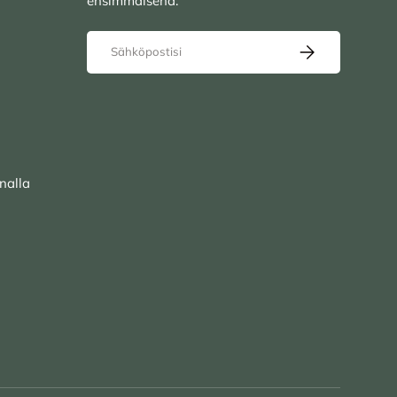
ensimmäisenä.
Sähköposti
TILAA UUTISKIRJ
nalla