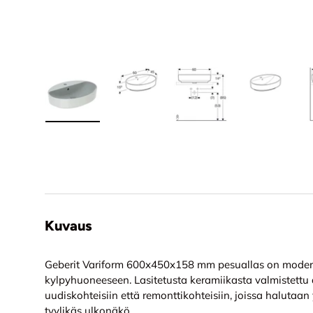
Lataa kuva 1 tuotekuviin
Lataa kuva 2 tuotekuviin
Lataa kuva 3 tuotekuvi
Lataa kuv
Kuvaus
Geberit Variform 600x450x158 mm pesuallas on modern
kylpyhuoneeseen. Lasitetusta keramiikasta valmistettu a
uudiskohteisiin että remonttikohteisiin, joissa halutaan
tyylikäs ulkonäkö.