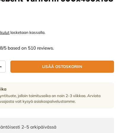
nta
skulut
lasketaan kassalla.
.8/5 based on 510 reviews.
LISÄÄ OSTOSKORIIN
ÄÄ
LISÄÄ MÄÄRÄÄ
aika
ntituote, jolloin toimitusaika on noin 2-3 viikkoa. Arviota
sajasta voit kysyä asiakaspalvelustamme.
äntöisesti 2–5 arkipäivässä