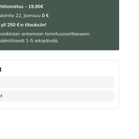
htitoimitus - 19,90€
kentie 22, Joensuu
0 €
yli 250 €:n tilauksiin!
 asiakkaan antamaan toimitusosoitteeseen.
ääntöisesti 1-5 arkipäivää.
t
ot