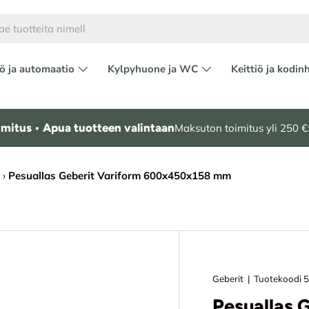
ö ja automaatio
Kylpyhuone ja WC
Keittiö ja kodin
mitus • Apua tuotteen valintaan
Maksuton toimitus yli 250 €:
›
Pesuallas Geberit Variform 600x450x158 mm
Geberit
|
Tuotekoodi
Pesuallas 