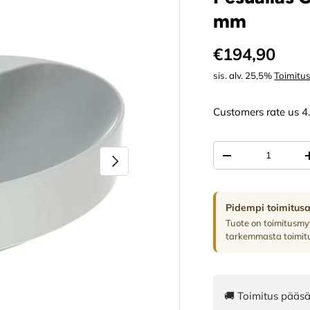
mm
Normaali hi
€194,90
sis. alv. 25,5%
Toimitu
Customers rate us 4
Määrä
SEURAAVA
VÄHENNÄ MÄÄR
Pidempi toimitus
Tuote on toimitusmyy
tarkemmasta toimitu
🚚 Toimitus pääsä