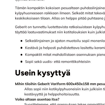
Tämän kompaktin kokoisen pesualtaan puhdaslinjaine
kylpyhuoneeseen raikkaan ilmeen. Selkeät mitat tekevät
keskikokoiseen tilaan. Allas on helppo pitää puhtaana j
Geberit on tunnettu luotettavista ratkaisuistaan kylpy
täyttää laatuvaatimukset niin kotitalouksien kuin julkis
Selkeälinjainen ja ajaton muotoilu sopii monenla
Kestävä ja helposti puhdistettava lasitettu keram
Kompaktit mitat mahdollistaen asennuksen pienem
Sopii sekä uudis- että remonttikohteisiin
Usein kysyttyä
Mihin tiloihin Geberit Variform 600x450x158 mm pesua
Allas sopii niin kotikylpyhuoneisiin kuin julkisiin t
kestävyyttä ja helppohoitoisuutta.
Voiko altaan asentaa itse?
Suosittelemme, että asennuksen tekee ammattila