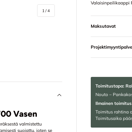
Valaisinpeilikaappi
/
1
/
4
Maksutavat
Projektimyyntipalve
in
a 4 tuotekuviin
Toimitustapa: Ra
Nouto – Pankakos
Ilmainen toimitus 
 700 Vasen
Toimitus rahtina
Toimitusaika pääs
räksestä valmistettu
misesti suojattu, joten se