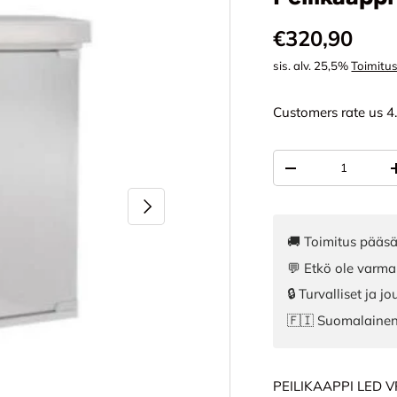
Normaali hi
€320,90
sis. alv. 25,5%
Toimitu
Customers rate us 4
Määrä
VÄHENNÄ MÄÄR
SEURAAVA
🚚 Toimitus pääsä
💬 Etkö ole varma
🔒 Turvalliset ja 
🇫🇮 Suomalaine
PEILIKAAPPI LED 