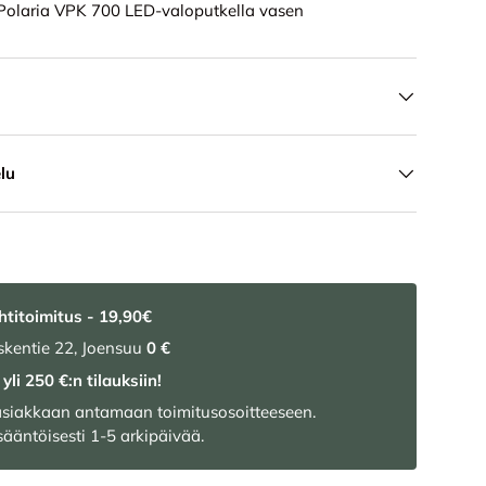
 Polaria VPK 700 LED-valoputkella vasen
lu
htitoimitus - 19,90€
kentie 22, Joensuu
0 €
yli 250 €:n tilauksiin!
 asiakkaan antamaan toimitusosoitteeseen.
ääntöisesti 1-5 arkipäivää.