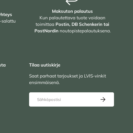
Maksuton palautus
yhteys
Kun palautettava tuote voidaan
-salattu
toimittaa
Postin, DB Schenkerin tai
PostNordin
noutopistepalautuksena.
sta
Tilaa uutiskirje
Saat parhaat tarjoukset ja LVIS-vinkit
ensimmäisenä.
Sähköposti
TILAA UUTISKIRJ