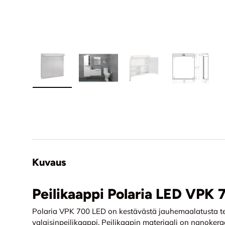
Lataa kuva 1 tuotekuviin
Lataa kuva 2 tuotekuviin
Lataa kuva 3 tuotekuvi
Lataa kuv
Kuvaus
Peilikaappi Polaria LED VPK
Polaria VPK 700 LED on kestävästä jauhemaalatusta te
valaisinpeilikaappi. Peilikaapin materiaali on nanokeraa