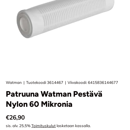
Watman
|
Tuotekoodi
3614467
|
Viivakoodi:
6415836144677
Patruuna Watman Pestävä
Nylon 60 Mikronia
Normaali hinta
€26,90
sis. alv. 25,5%
Toimituskulut
lasketaan kassalla.