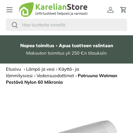
HYPPÄÄ SISÄLTÖÖN
Kirjaudu
Osto
Hae
Etsi
Nopea toimitus • Apua tuotteen valintaan
Maksuton toimitus yli 250 €:n tilauksiin
Etusivu
›
Lämpö ja vesi
›
Käyttö- ja
lämmitysvesi
›
Vedensuodattimet
›
Patruuna Watman
Pestävä Nylon 60 Mikronia
SIIRRY TUOTETIETOIHIN