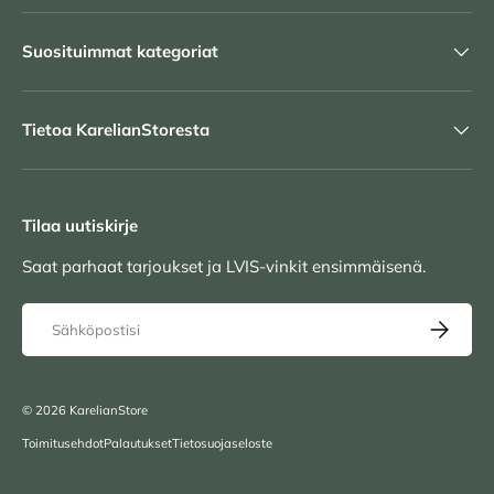
Suosituimmat kategoriat
Tietoa KarelianStoresta
Tilaa uutiskirje
Saat parhaat tarjoukset ja LVIS-vinkit ensimmäisenä.
Sähköposti
TILAA UU
© 2026
KarelianStore
Toimitusehdot
Palautukset
Tietosuojaseloste