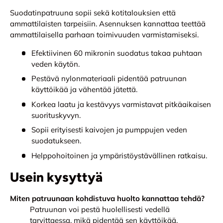
Suodatinpatruuna sopii sekä kotitalouksien että
ammattilaisten tarpeisiin. Asennuksen kannattaa teettää
ammattilaisella parhaan toimivuuden varmistamiseksi.
Efektiivinen 60 mikronin suodatus takaa puhtaan
veden käytön.
Pestävä nylonmateriaali pidentää patruunan
käyttöikää ja vähentää jätettä.
Korkea laatu ja kestävyys varmistavat pitkäaikaisen
suorituskyvyn.
Sopii erityisesti kaivojen ja pumppujen veden
suodatukseen.
Helppohoitoinen ja ympäristöystävällinen ratkaisu.
Usein kysyttyä
Miten patruunaan kohdistuva huolto kannattaa tehdä?
Patruunan voi pestä huolellisesti vedellä
tarvittaessa, mikä pidentää sen käyttöikää.