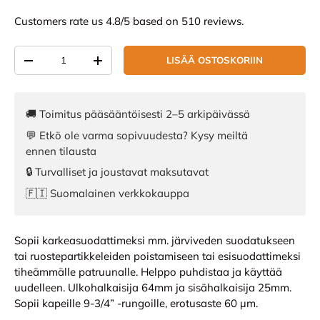
Customers rate us 4.8/5 based on 510 reviews.
Määrä
LISÄÄ OSTOSKORIIN
VÄHENNÄ MÄÄRÄÄ
LISÄÄ MÄÄRÄÄ
🚚 Toimitus pääsääntöisesti 2–5 arkipäivässä
💬 Etkö ole varma sopivuudesta? Kysy meiltä
ennen tilausta
🔒 Turvalliset ja joustavat maksutavat
🇫🇮 Suomalainen verkkokauppa
Sopii karkeasuodattimeksi mm. järviveden suodatukseen
tai ruostepartikkeleiden poistamiseen tai esisuodattimeksi
tiheämmälle patruunalle. Helppo puhdistaa ja käyttää
uudelleen. Ulkohalkaisija 64mm ja sisähalkaisija 25mm.
Sopii kapeille 9-3/4” -rungoille, erotusaste 60 µm.