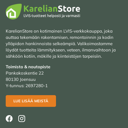
KarelianStore on kotimainen LVIS-verkkokauppa, joka
auttaa tekemään rakentamisen, remontoinnin ja kodin
ylläpidon hankinnoista selkeämpiä. Valikoimastamme
löydät tuotteita lämmitykseen, veteen, ilmanvaihtoon ja
sähköön kotiin, mökille ja kiinteistöjen tarpeisiin.
Toimisto & noutopiste
Pankakoskentie 22
80130 Joensuu
Y-tunnus: 2697280-1
LUE LISÄÄ MEISTÄ
Facebook
Instagram