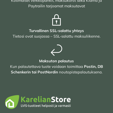
Kotimaiset verkkopankit, maksukortit sekä Klarna ja
Paytrailin tarjoamat maksutavat
Turvallinen SSL-salattu yhteys
Tietosi ovat suojassa – SSL-salattu maksuliikenne.
Maksuton palautus
Kun palautettava tuote voidaan toimittaa
Postin, DB
Schenkerin tai PostNordin
noutopistepalautuksena.