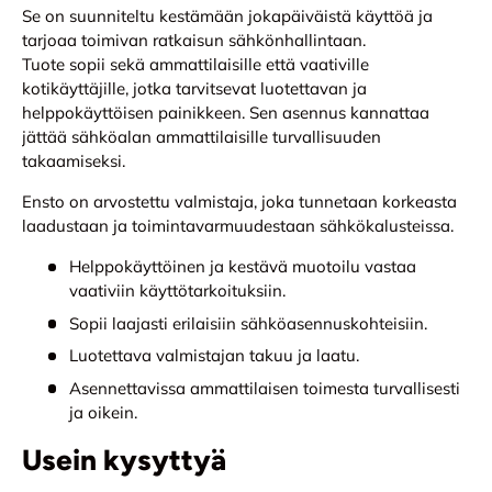
Se on suunniteltu kestämään jokapäiväistä käyttöä ja
tarjoaa toimivan ratkaisun sähkönhallintaan.
Tuote sopii sekä ammattilaisille että vaativille
kotikäyttäjille, jotka tarvitsevat luotettavan ja
helppokäyttöisen painikkeen. Sen asennus kannattaa
jättää sähköalan ammattilaisille turvallisuuden
takaamiseksi.
Ensto on arvostettu valmistaja, joka tunnetaan korkeasta
laadustaan ja toimintavarmuudestaan sähkökalusteissa.
Helppokäyttöinen ja kestävä muotoilu vastaa
vaativiin käyttötarkoituksiin.
Sopii laajasti erilaisiin sähköasennuskohteisiin.
Luotettava valmistajan takuu ja laatu.
Asennettavissa ammattilaisen toimesta turvallisesti
ja oikein.
Usein kysyttyä