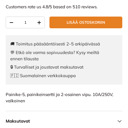
Customers rate us 4.8/5 based on 510 reviews.
Määrä
LISÄÄ OSTOSKORIIN
VÄHENNÄ MÄÄRÄÄ
LISÄÄ MÄÄRÄÄ
🚚 Toimitus pääsääntöisesti 2–5 arkipäivässä
💬 Etkö ole varma sopivuudesta? Kysy meiltä
ennen tilausta
🔒 Turvalliset ja joustavat maksutavat
🇫🇮 Suomalainen verkkokauppa
Painike-5, painikeinsertti ja 2-osainen vipu. 10A/250V,
valkoinen
Maksutavat