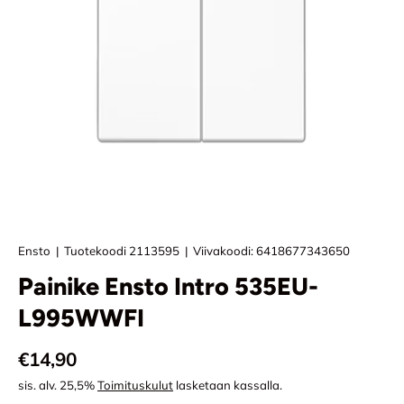
Ensto
|
Tuotekoodi
2113595
|
Viivakoodi:
6418677343650
Painike Ensto Intro 535EU-
L995WWFI
Normaali hinta
€14,90
sis. alv. 25,5%
Toimituskulut
lasketaan kassalla.