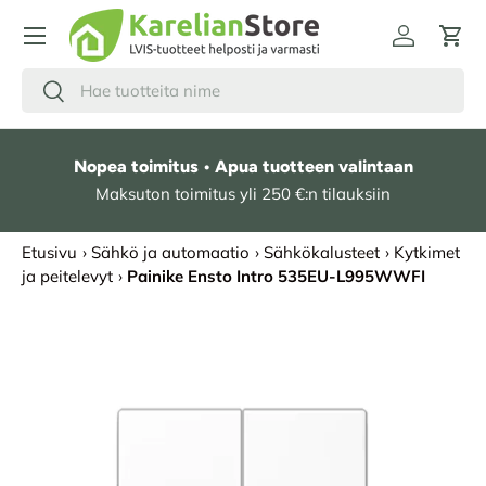
HYPPÄÄ SISÄLTÖÖN
Kirjaudu
Osto
Hae
Etsi
Nopea toimitus • Apua tuotteen valintaan
Maksuton toimitus yli 250 €:n tilauksiin
Etusivu
›
Sähkö ja automaatio
›
Sähkökalusteet
›
Kytkimet
ja peitelevyt
›
Painike Ensto Intro 535EU-L995WWFI
SIIRRY TUOTETIETOIHIN