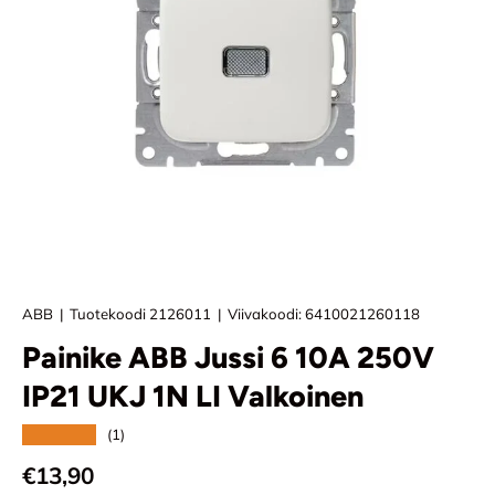
ABB
|
Tuotekoodi
2126011
|
Viivakoodi:
6410021260118
Painike ABB Jussi 6 10A 250V
IP21 UKJ 1N LI Valkoinen
★★★★★
(1)
Normaali hinta
€13,90