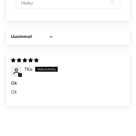
Sort by
TKe
Ok
Ok