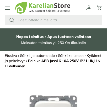
HYPPÄÄ SISÄLTÖÖN
Kirjaudu
Osto
Hae
Etsi
Nopea toimitus • Apua tuotteen valintaan
Maksuton toimitus yli 250 €:n tilauksiin
Etusivu
›
Sähkö ja automaatio
›
Sähkökalusteet
›
Kytkimet
ja peitelevyt
›
Painike ABB Jussi 6 10A 250V IP21 UKJ 1N
LI Valkoinen
SIIRRY TUOTETIETOIHIN