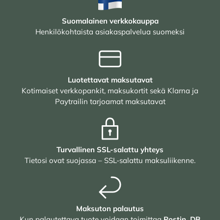
Suomalainen verkkokauppa
Henkilökohtaista asiakaspalvelua suomeksi
Luotettavat maksutavat
Kotimaiset verkkopankit, maksukortit sekä Klarna ja
Paytrailin tarjoamat maksutavat
Turvallinen SSL-salattu yhteys
Tietosi ovat suojassa – SSL-salattu maksuliikenne.
Maksuton palautus
Kun palautettava tuote voidaan toimittaa
Postin, DB