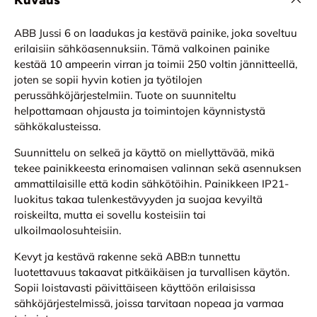
Kuvaus
ABB Jussi 6 on laadukas ja kestävä painike, joka soveltuu
erilaisiin sähköasennuksiin. Tämä valkoinen painike
kestää 10 ampeerin virran ja toimii 250 voltin jännitteellä,
joten se sopii hyvin kotien ja työtilojen
perussähköjärjestelmiin. Tuote on suunniteltu
helpottamaan ohjausta ja toimintojen käynnistystä
sähkökalusteissa.
Suunnittelu on selkeä ja käyttö on miellyttävää, mikä
tekee painikkeesta erinomaisen valinnan sekä asennuksen
ammattilaisille että kodin sähkötöihin. Painikkeen IP21-
luokitus takaa tulenkestävyyden ja suojaa kevyiltä
roiskeilta, mutta ei sovellu kosteisiin tai
ulkoilmaolosuhteisiin.
Kevyt ja kestävä rakenne sekä ABB:n tunnettu
luotettavuus takaavat pitkäikäisen ja turvallisen käytön.
Sopii loistavasti päivittäiseen käyttöön erilaisissa
sähköjärjestelmissä, joissa tarvitaan nopeaa ja varmaa