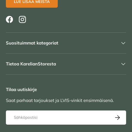
LUE LISÄÄ MEISTÄ
Facebook
Instagram
Suosituimmat kategoriat
Tietoa KarelianStoresta
Tilaa uutiskirje
Saat parhaat tarjoukset ja LVIS-vinkit ensimmäisenä.
Sähköposti
TILAA UU