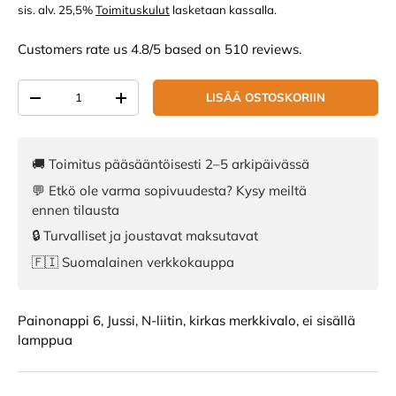
sis. alv. 25,5%
Toimituskulut
lasketaan kassalla.
Customers rate us 4.8/5 based on 510 reviews.
Määrä
LISÄÄ OSTOSKORIIN
VÄHENNÄ MÄÄRÄÄ
LISÄÄ MÄÄRÄÄ
🚚 Toimitus pääsääntöisesti 2–5 arkipäivässä
💬 Etkö ole varma sopivuudesta? Kysy meiltä
ennen tilausta
🔒 Turvalliset ja joustavat maksutavat
🇫🇮 Suomalainen verkkokauppa
Painonappi 6, Jussi, N-liitin, kirkas merkkivalo, ei sisällä
lamppua