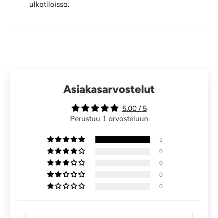
ulkotiloissa.
Asiakasarvostelut
5.00 / 5
Perustuu 1 arvosteluun
1
0
0
0
0