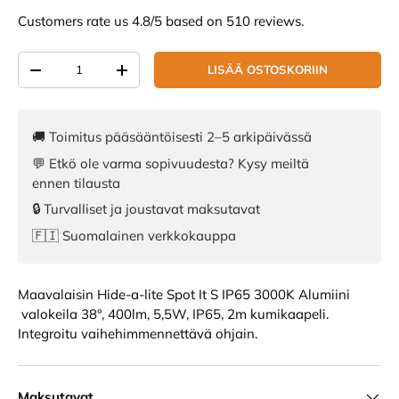
Customers rate us 4.8/5 based on 510 reviews.
Määrä
LISÄÄ OSTOSKORIIN
VÄHENNÄ MÄÄRÄÄ
LISÄÄ MÄÄRÄÄ
🚚 Toimitus pääsääntöisesti 2–5 arkipäivässä
💬 Etkö ole varma sopivuudesta? Kysy meiltä
ennen tilausta
🔒 Turvalliset ja joustavat maksutavat
🇫🇮 Suomalainen verkkokauppa
Maavalaisin Hide-a-lite Spot It S IP65 3000K Alumiini
valokeila 38°, 400lm, 5,5W, IP65, 2m kumikaapeli.
Integroitu vaihehimmennettävä ohjain.
Maksutavat