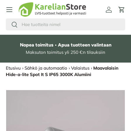
HYPPÄÄ SISÄLTÖÖN
Kirjaudu
Osto
Hae
Etsi
Nopea toimitus • Apua tuotteen valintaan
Maksuton toimitus yli 250 €:n tilauksiin
Etusivu
›
Sähkö ja automaatio
›
Valaistus
›
Maavalaisin
Hide-a-lite Spot It S IP65 3000K Alumiini
SIIRRY TUOTETIETOIHIN