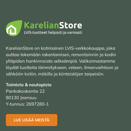
KarelianStore on kotimainen LVIS-verkkokauppa, joka
auttaa tekemään rakentamisen, remontoinnin ja kodin
ylläpidon hankinnoista selkeämpiä. Valikoimastamme
löydät tuotteita lämmitykseen, veteen, ilmanvaihtoon ja
sähköön kotiin, mökille ja kiinteistöjen tarpeisiin.
Toimisto & noutopiste
Pankakoskentie 22
80130 Joensuu
Y-tunnus: 2697280-1
LUE LISÄÄ MEISTÄ