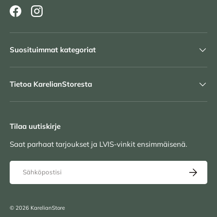
Facebook
Instagram
Suosituimmat kategoriat
Tietoa KarelianStoresta
Tilaa uutiskirje
Saat parhaat tarjoukset ja LVIS-vinkit ensimmäisenä.
Sähköposti
TILAA UU
© 2026
KarelianStore