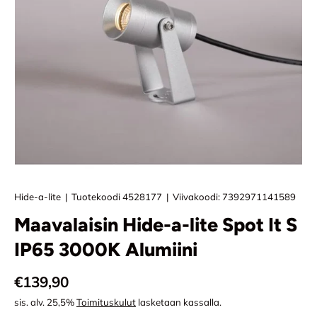
Hide-a-lite
|
Tuotekoodi
4528177
|
Viivakoodi:
7392971141589
Maavalaisin Hide-a-lite Spot It S
IP65 3000K Alumiini
Normaali hinta
€139,90
sis. alv. 25,5%
Toimituskulut
lasketaan kassalla.