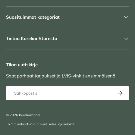
Suosituimmat kategoriat
Tietoa KarelianStoresta
Tilaa uutiskirje
Saat parhaat tarjoukset ja LVIS-vinkit ensimmäisenä.
Sähköposti
TILAA UU
© 2026
KarelianStore
Toimitusehdot
Palautukset
Tietosuojaseloste