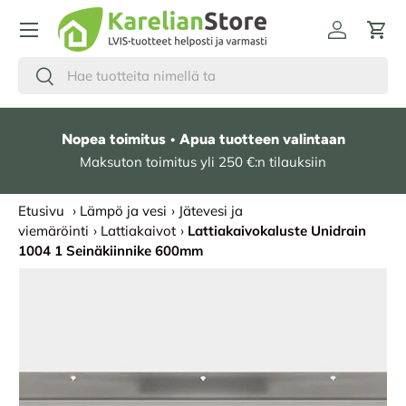
HYPPÄÄ SISÄLTÖÖN
Kirjaudu
Osto
Hae
Etsi
Nopea toimitus • Apua tuotteen valintaan
Maksuton toimitus yli 250 €:n tilauksiin
Etusivu
›
Lämpö ja vesi
›
Jätevesi ja
viemäröinti
›
Lattiakaivot
›
Lattiakaivokaluste Unidrain
1004 1 Seinäkiinnike 600mm
SIIRRY TUOTETIETOIHIN