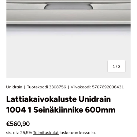
/
1
/
3
Unidrain
|
Tuotekoodi
3308756
|
Viivakoodi:
5707692008431
Lattiakaivokaluste Unidrain
1004 1 Seinäkiinnike 600mm
Normaali hinta
€560,90
sis. alv. 25,5%
Toimituskulut
lasketaan kassalla.