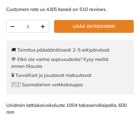
Customers rate us 4.8/5 based on 510 reviews.
Määrä
LISÄÄ OSTOSKORIIN
VÄHENNÄ MÄÄRÄÄ
LISÄÄ MÄÄRÄÄ
🚚 Toimitus pääsääntöisesti 2–5 arkipäivässä
💬 Etkö ole varma sopivuudesta? Kysy meiltä
ennen tilausta
🔒 Turvalliset ja joustavat maksutavat
🇫🇮 Suomalainen verkkokauppa
Unidrain lattiakaivokaluste 1004 takaseinälaipalla, 600
mm