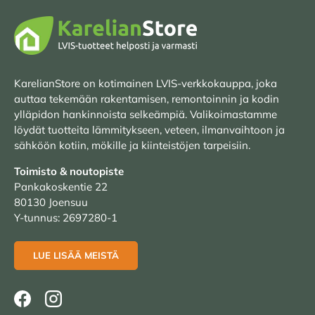
KarelianStore on kotimainen LVIS-verkkokauppa, joka
auttaa tekemään rakentamisen, remontoinnin ja kodin
ylläpidon hankinnoista selkeämpiä. Valikoimastamme
löydät tuotteita lämmitykseen, veteen, ilmanvaihtoon ja
sähköön kotiin, mökille ja kiinteistöjen tarpeisiin.
Toimisto & noutopiste
Pankakoskentie 22
80130 Joensuu
Y-tunnus: 2697280-1
LUE LISÄÄ MEISTÄ
Facebook
Instagram