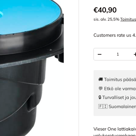
Normaali hi
€40,90
sis. alv. 25,5%
Toimitu
Customers rate us 4
Määrä
VÄHENNÄ MÄÄR
🚚 Toimitus pääsä
💬 Etkö ole varma
🔒 Turvalliset ja 
🇫🇮 Suomalaine
Vieser One lattiaka
valukorotusrenkaan,