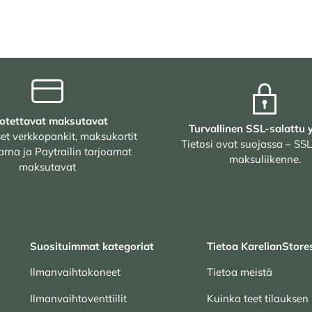
otettavat maksutavat
Turvallinen SSL-salattu 
et verkkopankit, maksukortit
Tietosi ovat suojassa – SSL
arna ja Paytrailin tarjoamat
maksuliikenne.
maksutavat
Suosituimmat kategoriat
Tietoa KarelianStore
Ilmanvaihtokoneet
Tietoa meistä
Ilmanvaihtoventtiilit
Kuinka teet tilauksen