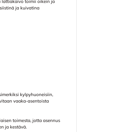
attiakaivo toimii oikein ja
iistinä ja kuivatina
imerkiksi kylpyhuoneisiin,
tarvitaan vaaka-asentoista
isen toimesta, jotta asennus
en ja kestävä.