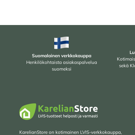
Lu
Suomalainen verkkokauppa
Kotimais
Henkilökohtaista asiakaspalvelua
sekä Kl
suomeksi
KarelianStore on kotimainen LVIS-verkkokauppa,