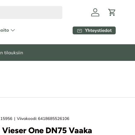
Kirjaudu
Ostoskori
hoito
Yhteystiedot
n tilauksiin
315956
|
Viivakoodi:
6418685526106
o Vieser One DN75 Vaaka