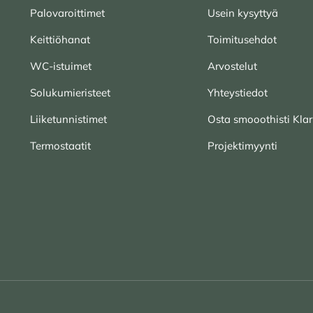
Palovaroittimet
Usein kysyttyä
Keittiöhanat
Toimitusehdot
WC-istuimet
Arvostelut
Solukumieristeet
Yhteystiedot
Liiketunnistimet
Osta smooothisti Klar
Termostaatit
Projektimyynti