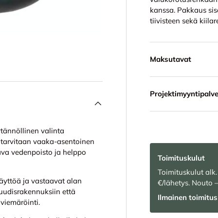
kanssa. Pakkaus sisä
tiivisteen sekä kii
Maksutavat
Projektimyyntipalve
tännöllinen valinta
ssa tarvitaan vaaka-asentoinen
ava vedenpoisto ja helppo
Toimituskulut
Toimituskulut alk.
käyttöä ja vastaavat alan
€/lähetys. Nouto 
uudisrakennuksiin että
Ilmainen toimitus 
viemäröinti.