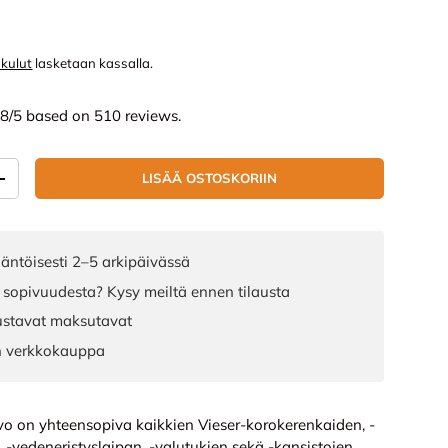
nta
skulut
lasketaan kassalla.
.8/5 based on 510 reviews.
LISÄÄ OSTOSKORIIN
ÄÄ
LISÄÄ MÄÄRÄÄ
äntöisesti 2–5 arkipäivässä
 sopivuudesta? Kysy meiltä ennen tilausta
joustavat maksutavat
n verkkokauppa
ivo on yhteensopiva kaikkien Vieser-korokerenkaiden, -
 -vedeneristyslaipan, -valutukien sekä -kansistojen