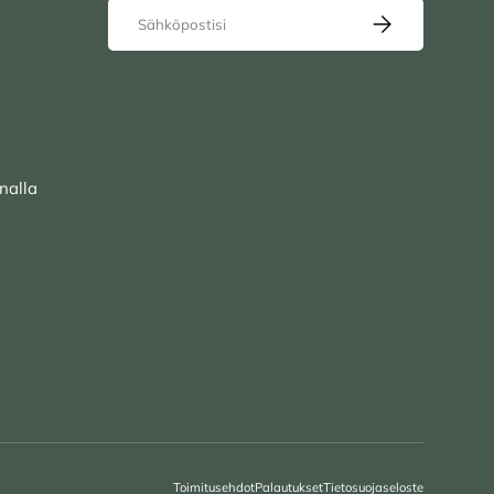
Sähköposti
TILAA UUTISKIRJ
nalla
Toimitusehdot
Palautukset
Tietosuojaseloste