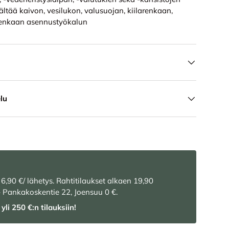
ltää kaivon, vesilukon, valusuojan, kiilarenkaan,
larenkaan asennustyökalun
lu
 6,90 €/ lähetys. Rahtitilaukset alkaen 19,90
– Pankakoskentie 22, Joensuu 0 €.
yli 250 €:n tilauksiin!