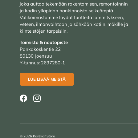
joka auttaa tekemään rakentamisen, remontoinnin
ja kodin ylläpidon hankinnoista selkeämpiä.
Valikoimastamme löydät tuotteita lämmitykseen,
veteen, ilmanvaihtoon ja sähköön kotiin, mökille ja
kiinteistöjen tarpeisiin.
Toimisto & noutopiste
Pankakoskentie 22
80130 Joensuu
Y-tunnus: 2697280-1
LUE LISÄÄ MEISTÄ
Facebook
Instagram
© 2026
KarelianStore