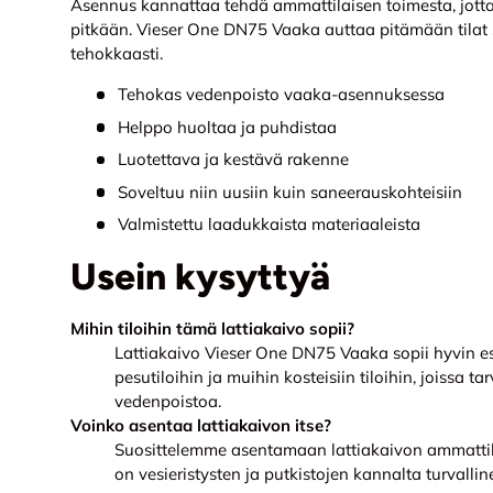
Asennus kannattaa tehdä ammattilaisen toimesta, jotta l
pitkään. Vieser One DN75 Vaaka auttaa pitämään tilat s
tehokkaasti.
Tehokas vedenpoisto vaaka-asennuksessa
Helppo huoltaa ja puhdistaa
Luotettava ja kestävä rakenne
Soveltuu niin uusiin kuin saneerauskohteisiin
Valmistettu laadukkaista materiaaleista
Usein kysyttyä
Mihin tiloihin tämä lattiakaivo sopii?
Lattiakaivo Vieser One DN75 Vaaka sopii hyvin es
pesutiloihin ja muihin kosteisiin tiloihin, joissa 
vedenpoistoa.
Voinko asentaa lattiakaivon itse?
Suosittelemme asentamaan lattiakaivon ammattila
on vesieristysten ja putkistojen kannalta turvallin