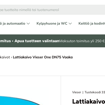
ö ja automaatio
Kylpyhuone ja WC
Keittiö ja kodin
mitus • Apua tuotteen valintaan
Maksuton toimitus yli 250 €:
akaivot
›
Lattiakaivo Vieser One DN75 Vaaka
Vieser
|
Tuotekoodi
3
Lattiakaiv