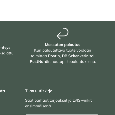
Maksuton palautus
yhteys
Kun palautettava tuote voidaan
-salattu
toimittaa
Postin, DB Schenkerin tai
PostNordin
noutopistepalautuksena.
sta
Tilaa uutiskirje
Saat parhaat tarjoukset ja LVIS-vinkit
ensimmäisenä.