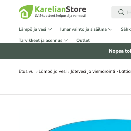
Hae
HYPPÄÄ SISÄLTÖÖN
Etsi
Lämpö ja vesi
Ilmanvaihto ja sisäilma
Sähk
Tarvikkeet ja asennus
Outlet
Nopea toi
Etusivu
›
Lämpö ja vesi
›
Jätevesi ja viemäröinti
›
Latti
SIIRRY TUOTETIETOIHIN