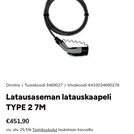
Onnline
|
Tuotekoodi
3469027
|
Viivakoodi:
6410034690278
Latausaseman latauskaapeli
TYPE 2 7M
Normaali hinta
€451,90
sis. alv. 25,5%
Toimituskulut
lasketaan kassalla.