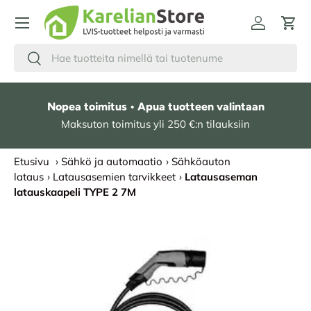
HYPPÄÄ SISÄLTÖÖN
Kirjaudu
Osto
Hae
Etsi
Nopea toimitus • Apua tuotteen valintaan
Maksuton toimitus yli 250 €:n tilauksiin
Etusivu
›
Sähkö ja automaatio
›
Sähköauton
lataus
›
Latausasemien tarvikkeet
›
Latausaseman
latauskaapeli TYPE 2 7M
SIIRRY TUOTETIETOIHIN