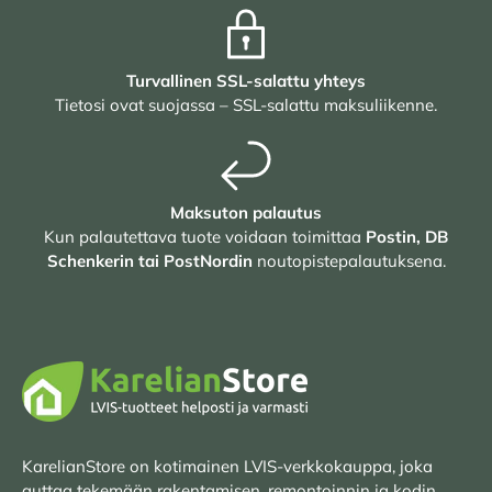
Turvallinen SSL-salattu yhteys
Tietosi ovat suojassa – SSL-salattu maksuliikenne.
Maksuton palautus
Kun palautettava tuote voidaan toimittaa
Postin, DB
Schenkerin tai PostNordin
noutopistepalautuksena.
KarelianStore on kotimainen LVIS-verkkokauppa, joka
auttaa tekemään rakentamisen, remontoinnin ja kodin