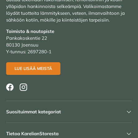
ylläpidon hankinnoista selkeämpiä. Valikoimastamme
löydät tuotteita lämmitykseen, veteen, ilmanvaihtoon ja
sähköön kotiin, mökille ja kiinteistöjen tarpeisiin.
Toimisto & noutopiste
Pankakoskentie 22
80130 Joensuu
Y-tunnus: 2697280-1
LUE LISÄÄ MEISTÄ
Facebook
Instagram
Suosituimmat kategoriat
Tietoa KarelianStoresta