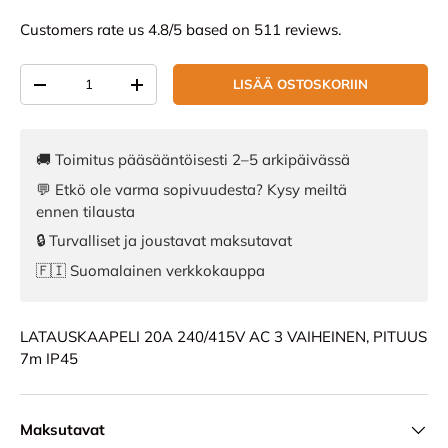
Customers rate us 4.8/5 based on 511 reviews.
Määrä
LISÄÄ OSTOSKORIIN
VÄHENNÄ MÄÄRÄÄ
LISÄÄ MÄÄRÄÄ
🚚 Toimitus pääsääntöisesti 2–5 arkipäivässä
💬 Etkö ole varma sopivuudesta? Kysy meiltä
ennen tilausta
🔒 Turvalliset ja joustavat maksutavat
🇫🇮 Suomalainen verkkokauppa
LATAUSKAAPELI 20A 240/415V AC 3 VAIHEINEN, PITUUS
7m IP45
Maksutavat