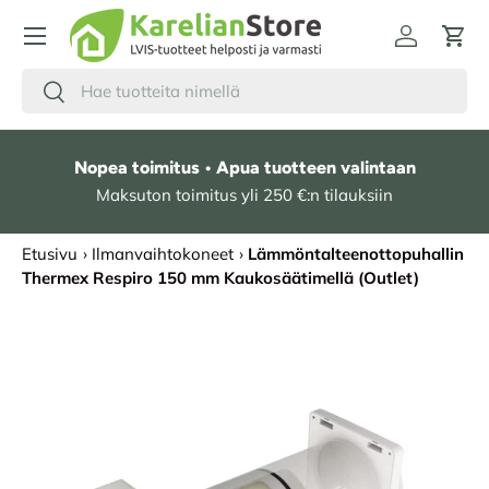
HYPPÄÄ SISÄLTÖÖN
Kirjaudu
Osto
Hae
Etsi
Nopea toimitus • Apua tuotteen valintaan
Maksuton toimitus yli 250 €:n tilauksiin
Etusivu
›
Ilmanvaihtokoneet
›
Lämmöntalteenottopuhallin
Thermex Respiro 150 mm Kaukosäätimellä (Outlet)
SIIRRY TUOTETIETOIHIN