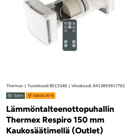
Thermex
|
Tuotekoodi
8013348
|
Viivakoodi:
8413893917782
Outlet
Säästä 30 %
Lämmöntalteenottopuhallin
Thermex Respiro 150 mm
Kaukosäätimellä (Outlet)