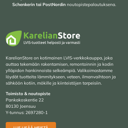
Schenkerin tai PostNordin
noutopistepalautuksena.
KarelianStore on kotimainen LVIS-verkkokauppa, joka
auttaa tekemään rakentamisen, remontoinnin ja kodin
ylläpidon hankinnoista selkeämpiä. Valikoimastamme
löydät tuotteita lämmitykseen, veteen, ilmanvaihtoon ja
sähköön kotiin, mökille ja kiinteistöjen tarpeisiin.
Toimisto & noutopiste
Pankakoskentie 22
80130 Joensuu
Y-tunnus: 2697280-1
LUE LISÄÄ MEISTÄ