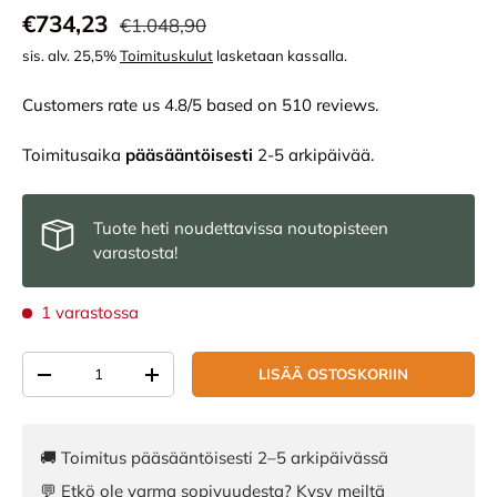
Normaali hinta
Alennushinta
€734,23
€1.048,90
sis. alv. 25,5%
Toimituskulut
lasketaan kassalla.
Customers rate us 4.8/5 based on 510 reviews.
Toimitusaika
pääsääntöisesti
2-5 arkipäivää.
Tuote heti noudettavissa noutopisteen
varastosta!
1 varastossa
Määrä
LISÄÄ OSTOSKORIIN
VÄHENNÄ MÄÄRÄÄ
LISÄÄ MÄÄRÄÄ
🚚 Toimitus pääsääntöisesti 2–5 arkipäivässä
💬 Etkö ole varma sopivuudesta? Kysy meiltä