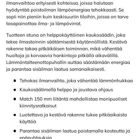
ilmanvaihtoa erityisesti kohteissa, joissa halutaan
hyödyntää poistoilman lämpöenergiaa tehokkaasti. Se
sopii niin pieniin kuin keskisuuriin tiloihin, joissa on tarve
tasapainottaa ilma- ja lämpövirrat.
Tuotteen etuna on helppokäyttöinen kaukosäädin, joka
tekee ilmastoinnin säätämisestä käytännöllistä. Kestävä
rakenne takaa pitkäikäisen toiminnan, mikä vähentää
huoltoja ja korvaavia hankintoja pitkällä aikavälillä.
Lämmöntalteenottopuhallin auttaa säästämään energiaa
ja parantaa sisäilman laatua samanaikaisesti.
Tehokas ilmanvaihto, joka vähentää lämmönhukkaa
Kaukosäätimellä helppo ja joustava ohjaus
Match 150 mm liitäntä mahdollistaa monipuoliset
kiinnitysratkaisut
Luotettava ja kestävä rakenne tukee pitkäaikaista
käyttöä
Parantaa sisäilman laatua poistamalla kosteutta ja
epäpuhtauksia