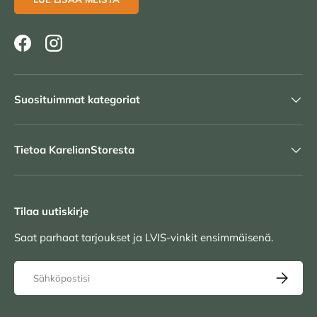
Facebook
Instagram
Suosituimmat kategoriat
Tietoa KarelianStoresta
Tilaa uutiskirje
Saat parhaat tarjoukset ja LVIS-vinkit ensimmäisenä.
Sähköposti
TILAA UU