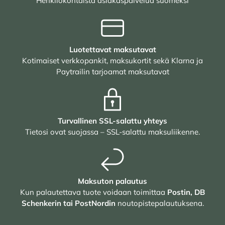
Henkilökohtaista asiakaspalvelua suomeksi
Luotettavat maksutavat
Kotimaiset verkkopankit, maksukortit sekä Klarna ja
Paytrailin tarjoamat maksutavat
Turvallinen SSL-salattu yhteys
Tietosi ovat suojassa – SSL-salattu maksuliikenne.
Maksuton palautus
Kun palautettava tuote voidaan toimittaa
Postin, DB
Schenkerin tai PostNordin
noutopistepalautuksena.