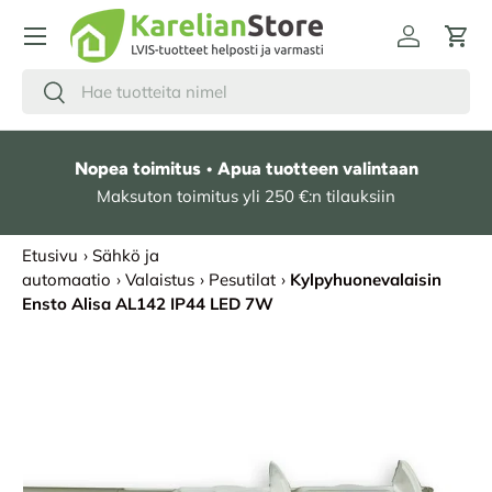
HYPPÄÄ SISÄLTÖÖN
Kirjaudu
Osto
Hae
Etsi
Nopea toimitus • Apua tuotteen valintaan
Maksuton toimitus yli 250 €:n tilauksiin
Etusivu
›
Sähkö ja
automaatio
›
Valaistus
›
Pesutilat
›
Kylpyhuonevalaisin
Ensto Alisa AL142 IP44 LED 7W
SIIRRY TUOTETIETOIHIN