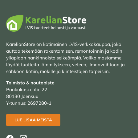
KarelianStore on kotimainen LVIS-verkkokauppa, joka
auttaa tekemään rakentamisen, remontoinnin ja kodin
ylläpidon hankinnoista selkeämpiä. Valikoimastamme
löydät tuotteita lämmitykseen, veteen, ilmanvaihtoon ja
sähköön kotiin, mökille ja kiinteistöjen tarpeisiin.
Toimisto & noutopiste
Pankakoskentie 22
80130 Joensuu
Y-tunnus: 2697280-1
LUE LISÄÄ MEISTÄ