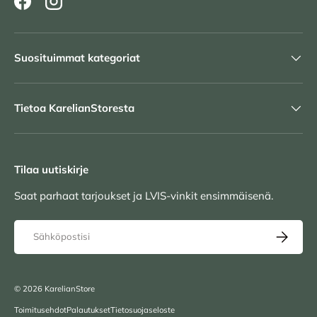
Facebook
Instagram
Suosituimmat kategoriat
Tietoa KarelianStoresta
Tilaa uutiskirje
Saat parhaat tarjoukset ja LVIS-vinkit ensimmäisenä.
Sähköposti
TILAA UU
© 2026
KarelianStore
Toimitusehdot
Palautukset
Tietosuojaseloste