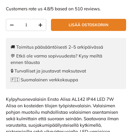
Customers rate us 4.8/5 based on 510 reviews.
Määrä
LISÄÄ OSTOSKORIIN
VÄHENNÄ MÄÄRÄÄ
LISÄÄ MÄÄRÄÄ
🚚 Toimitus pääsääntöisesti 2–5 arkipäivässä
💬 Etkö ole varma sopivuudesta? Kysy meiltä
ennen tilausta
🔒 Turvalliset ja joustavat maksutavat
🇫🇮 Suomalainen verkkokauppa
Kylpyhuonevalaisin Ensto Alisa AL142 IP44 LED 7W
Alisa on kosteiden tilojen työpistevalaisin. Valaisimen
pohjan muotoilu mahdollistaa valaisimen asentamisen
sekä kulmittain että suoraan seinään. Saatavana ilman
varusteita, suojakumipäällysteisellä kytkimellä,
pistorasioilla sekä vikavirtasuojalla. LED-versioissa