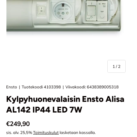
/
1
/
2
Ensto
|
Tuotekoodi
4103398
|
Viivakoodi:
6438389005318
Kylpyhuonevalaisin Ensto Alisa
AL142 IP44 LED 7W
Normaali hinta
€249,90
sis. alv. 25,5%
Toimituskulut
lasketaan kassalla.