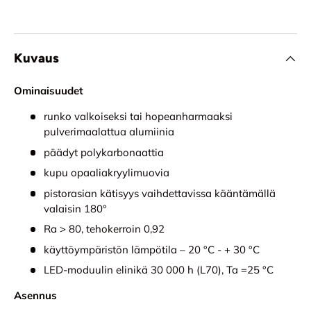
Kuvaus
Ominaisuudet
runko valkoiseksi tai hopeanharmaaksi
pulverimaalattua alumiinia
päädyt polykarbonaattia
kupu opaaliakryylimuovia
pistorasian kätisyys vaihdettavissa kääntämällä
valaisin 180°
Ra > 80, tehokerroin 0,92
käyttöympäristön lämpötila – 20 °C - + 30 °C
LED-moduulin elinikä 30 000 h (L70), Ta =25 °C
Asennus