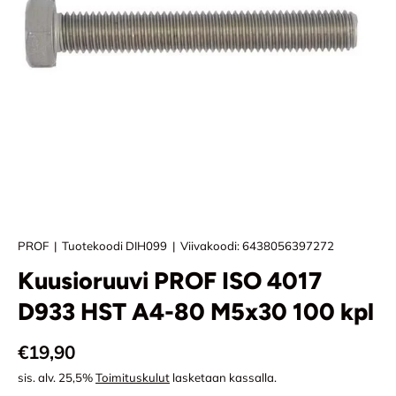
PROF
|
Tuotekoodi
DIH099
|
Viivakoodi:
6438056397272
Kuusioruuvi PROF ISO 4017
D933 HST A4-80 M5x30 100 kpl
Normaali hinta
€19,90
sis. alv. 25,5%
Toimituskulut
lasketaan kassalla.