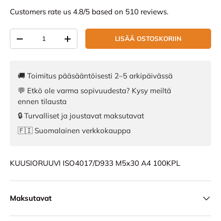
Customers rate us 4.8/5 based on 510 reviews.
Määrä
LISÄÄ OSTOSKORIIN
VÄHENNÄ MÄÄRÄÄ
LISÄÄ MÄÄRÄÄ
🚚 Toimitus pääsääntöisesti 2–5 arkipäivässä
💬 Etkö ole varma sopivuudesta? Kysy meiltä
ennen tilausta
🔒 Turvalliset ja joustavat maksutavat
🇫🇮 Suomalainen verkkokauppa
KUUSIORUUVI ISO4017/D933 M5x30 A4 100KPL
Maksutavat