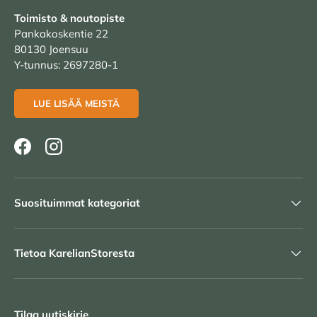
Toimisto & noutopiste
Pankakoskentie 22
80130 Joensuu
Y-tunnus: 2697280-1
LUE LISÄÄ MEISTÄ
Facebook
Instagram
Suosituimmat kategoriat
Tietoa KarelianStoresta
Tilaa uutiskirje