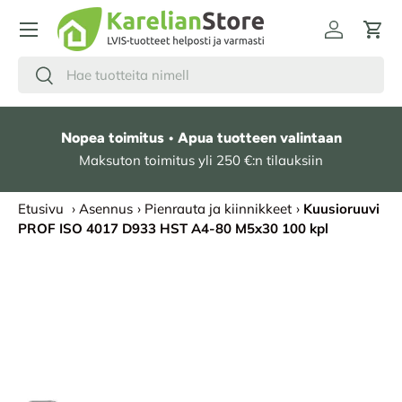
HYPPÄÄ SISÄLTÖÖN
Kirjaudu
Osto
Hae
Etsi
Nopea toimitus • Apua tuotteen valintaan
Maksuton toimitus yli 250 €:n tilauksiin
Etusivu
›
Asennus
›
Pienrauta ja kiinnikkeet
›
Kuusioruuvi
PROF ISO 4017 D933 HST A4-80 M5x30 100 kpl
SIIRRY TUOTETIETOIHIN