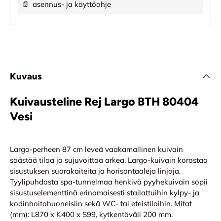
📄
asennus- ja käyttöohje
Kuvaus
Kuivausteline Rej Largo BTH 80404
Vesi
Largo-perheen 87 cm leveä vaakamallinen kuivain
säästää tilaa ja sujuvoittaa arkea. Largo-kuivain korostaa
sisustuksen suorakaiteita ja horisontaaleja linjoja.
Tyylipuhdasta spa-tunnelmaa henkivä pyyhekuivain sopii
sisustuselementtinä erinomaisesti stailattuihin kylpy- ja
kodinhoitohuoneisiin sekä WC- tai eteistiloihin. Mitat
(mm): L870 x K400 x S99, kytkentäväli 200 mm.