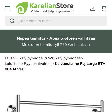
HYPPÄÄ SISÄLTÖÖN
Kirjaudu
Osto
Hae
Etsi
Nopea toimitus • Apua tuotteen valintaan
Maksuton toimitus yli 250 €:n tilauksiin
Etusivu
›
Kylpyhuone ja WC
›
Kylpyhuoneen
kalusteet
›
Pyyhekuivaimet
›
Kuivausteline Rej Largo BTH
80404 Vesi
SIIRRY TUOTETIETOIHIN