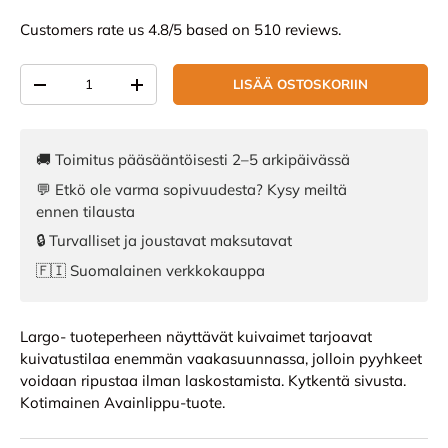
Customers rate us 4.8/5 based on 510 reviews.
Määrä
LISÄÄ OSTOSKORIIN
VÄHENNÄ MÄÄRÄÄ
LISÄÄ MÄÄRÄÄ
🚚 Toimitus pääsääntöisesti 2–5 arkipäivässä
💬 Etkö ole varma sopivuudesta? Kysy meiltä
ennen tilausta
🔒 Turvalliset ja joustavat maksutavat
🇫🇮 Suomalainen verkkokauppa
Largo- tuoteperheen näyttävät kuivaimet tarjoavat
kuivatustilaa enemmän vaakasuunnassa, jolloin pyyhkeet
voidaan ripustaa ilman laskostamista. Kytkentä sivusta.
Kotimainen Avainlippu-tuote.