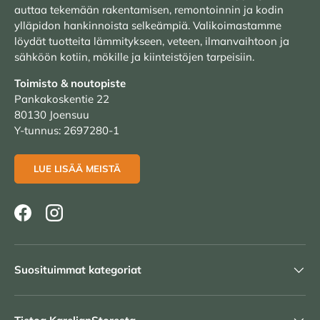
auttaa tekemään rakentamisen, remontoinnin ja kodin
ylläpidon hankinnoista selkeämpiä. Valikoimastamme
löydät tuotteita lämmitykseen, veteen, ilmanvaihtoon ja
sähköön kotiin, mökille ja kiinteistöjen tarpeisiin.
Toimisto & noutopiste
Pankakoskentie 22
80130 Joensuu
Y-tunnus: 2697280-1
LUE LISÄÄ MEISTÄ
Facebook
Instagram
Suosituimmat kategoriat