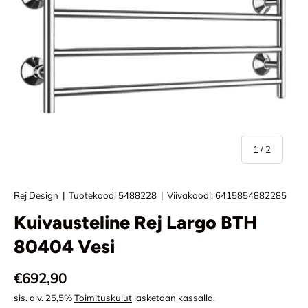
/
1
/
2
Rej Design
|
Tuotekoodi
5488228
|
Viivakoodi:
6415854882285
Kuivausteline Rej Largo BTH
80404 Vesi
Normaali hinta
€692,90
sis. alv. 25,5%
Toimituskulut
lasketaan kassalla.