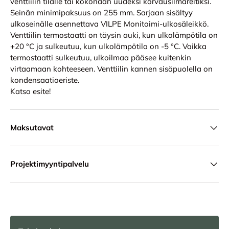
venttiilin tilalle tai kokonaan uudeksi korvausilmareitiksi.
Seinän minimipaksuus on 255 mm. Sarjaan sisältyy
ulkoseinälle asennettava VILPE Monitoimi-ulkosäleikkö.
Venttiilin termostaatti on täysin auki, kun ulkolämpötila on
+20 °C ja sulkeutuu, kun ulkolämpötila on -5 °C. Vaikka
termostaatti sulkeutuu, ulkoilmaa pääsee kuitenkin
virtaamaan kohteeseen. Venttiilin kannen sisäpuolella on
kondensaatioeriste.
Katso esite!
Maksutavat
Projektimyyntipalvelu