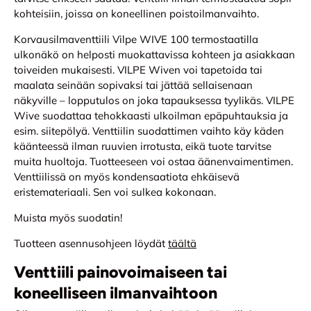
kohteisiin, joissa on koneellinen poistoilmanvaihto.
Korvausilmaventtiili Vilpe WIVE 100 termostaatilla
ulkonäkö on helposti muokattavissa kohteen ja asiakkaan
toiveiden mukaisesti. VILPE Wiven voi tapetoida tai
maalata seinään sopivaksi tai jättää sellaisenaan
näkyville – lopputulos on joka tapauksessa tyylikäs. VILPE
Wive suodattaa tehokkaasti ulkoilman epäpuhtauksia ja
esim. siitepölyä. Venttiilin suodattimen vaihto käy käden
käänteessä ilman ruuvien irrotusta, eikä tuote tarvitse
muita huoltoja. Tuotteeseen voi ostaa äänenvaimentimen.
Venttiilissä on myös kondensaatiota ehkäisevä
eristemateriaali. Sen voi sulkea kokonaan.
Muista myös suodatin!
Tuotteen asennusohjeen löydät
täältä
Venttiili painovoimaiseen tai
koneelliseen ilmanvaihtoon