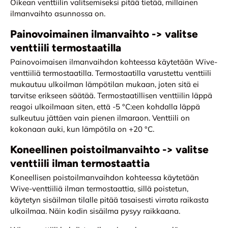
Oikean venttiilin valitsemiseksi pitää tietää, millainen
ilmanvaihto asunnossa on.
Painovoimainen ilmanvaihto -> valitse
venttiili termostaatilla
Painovoimaisen ilmanvaihdon kohteessa käytetään Wive-
venttiiliä termostaatilla. Termostaatilla varustettu venttiili
mukautuu ulkoilman lämpötilan mukaan, joten sitä ei
tarvitse erikseen säätää. Termostaatillisen venttiilin läppä
reagoi ulkoilmaan siten, että -5 °C:een kohdalla läppä
sulkeutuu jättäen vain pienen ilmaraon. Venttiili on
kokonaan auki, kun lämpötila on +20 °C.
Koneellinen poistoilmanvaihto -> valitse
venttiili ilman termostaattia
Koneellisen poistoilmanvaihdon kohteessa käytetään
Wive-venttiiliä ilman termostaattia, sillä poistetun,
käytetyn sisäilman tilalle pitää tasaisesti virrata raikasta
ulkoilmaa. Näin kodin sisäilma pysyy raikkaana.