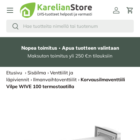
HYPPÄÄ SISÄLTÖÖN
Kirjaudu
Osto
Hae
Etsi
Nopea toimitus • Apua tuotteen valintaan
Maksuton toimitus yli 250 €:n tilauksiin
Etusivu
›
Sisäilma
›
Venttiilit ja
läpiviennit
›
Ilmanvaihtoventtiilit
›
Korvausilmaventtiili
Vilpe WIVE 100 termostaatilla
SIIRRY TUOTETIETOIHIN