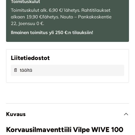
Toimituskulut
Toimituskulut alk. 6,90 €/ lähetys. Rahtitilaukset
alkaen 19,90 €/lähetys. Nouto – Pankakoskentie
22, Joensuu 0 €.
Ilmainen toimitus yli 250 €:n tilauksiin!
Liitetiedostot
📄
täältä
Kuvaus
Korvausilmaventtiili Vilpe WIVE 100