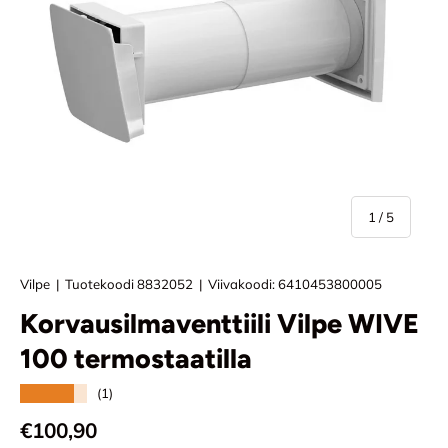
/
1
/
5
Vilpe
|
Tuotekoodi
8832052
|
Viivakoodi:
6410453800005
Korvausilmaventtiili Vilpe WIVE
100 termostaatilla
★★★★★
(1)
Normaali hinta
€100,90