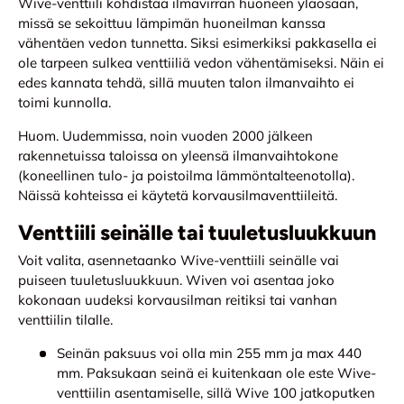
Wive-venttiili kohdistaa ilmavirran huoneen yläosaan,
missä se sekoittuu lämpimän huoneilman kanssa
vähentäen vedon tunnetta. Siksi esimerkiksi pakkasella ei
ole tarpeen sulkea venttiiliä vedon vähentämiseksi. Näin ei
edes kannata tehdä, sillä muuten talon ilmanvaihto ei
toimi kunnolla.
Huom. Uudemmissa, noin vuoden 2000 jälkeen
rakennetuissa taloissa on yleensä ilmanvaihtokone
(koneellinen tulo- ja poistoilma lämmöntalteenotolla).
Näissä kohteissa ei käytetä korvausilmaventtiileitä.
Venttiili seinälle tai tuuletusluukkuun
Voit valita, asennetaanko Wive-venttiili seinälle vai
puiseen tuuletusluukkuun. Wiven voi asentaa joko
kokonaan uudeksi korvausilman reitiksi tai vanhan
venttiilin tilalle.
Seinän paksuus voi olla min 255 mm ja max 440
mm. Paksukaan seinä ei kuitenkaan ole este Wive-
venttiilin asentamiselle, sillä Wive 100 jatkoputken