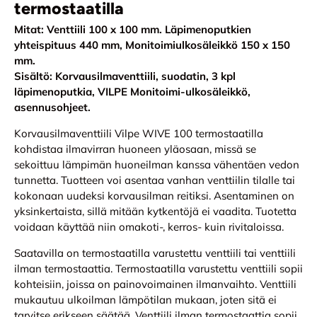
termostaatilla
Mitat: Venttiili 100 x 100 mm. Läpimenoputkien
yhteispituus 440 mm, Monitoimiulkosäleikkö 150 x 150
mm.
Sisältö: Korvausilmaventtiili, suodatin, 3 kpl
läpimenoputkia, VILPE Monitoimi-ulkosäleikkö,
asennusohjeet.
Korvausilmaventtiili Vilpe WIVE 100 termostaatilla
kohdistaa ilmavirran huoneen yläosaan, missä se
sekoittuu lämpimän huoneilman kanssa vähentäen vedon
tunnetta. Tuotteen voi asentaa vanhan venttiilin tilalle tai
kokonaan uudeksi korvausilman reitiksi. Asentaminen on
yksinkertaista, sillä mitään kytkentöjä ei vaadita. Tuotetta
voidaan käyttää niin omakoti-, kerros- kuin rivitaloissa.
Saatavilla on termostaatilla varustettu venttiili tai venttiili
ilman termostaattia. Termostaatilla varustettu venttiili sopii
kohteisiin, joissa on painovoimainen ilmanvaihto. Venttiili
mukautuu ulkoilman lämpötilan mukaan, joten sitä ei
tarvitse erikseen säätää. Venttiili ilman termostaattia sopii