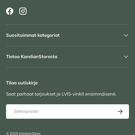
Facebook
Instagram
Suosituimmat kategoriat
Tietoa KarelianStoresta
Tilaa uutiskirje
Saat parhaat tarjoukset ja LVIS-vinkit ensimmäisenä.
Sähköposti
TILAA UU
© 2026
KarelianStore