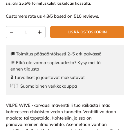
sis. alv. 25,5%
Toimituskulut
lasketaan kassalla.
Customers rate us 4.8/5 based on 510 reviews.
Määrä
LISÄÄ OSTOSKORIIN
VÄHENNÄ MÄÄRÄÄ
LISÄÄ MÄÄRÄÄ
🚚 Toimitus pääsääntöisesti 2–5 arkipäivässä
💬 Etkö ole varma sopivuudesta? Kysy meiltä
ennen tilausta
🔒 Turvalliset ja joustavat maksutavat
🇫🇮 Suomalainen verkkokauppa
VILPE WIVE -korvausilmaventtiili tuo raikasta ilmaa
kohteeseen ehkäisten vedon tunnetta. Venttiili voidaan
maalata tai tapetoida. Kohteisiin, joissa on
painovoimainen ilmanvaihto. Asennetaan vanhan