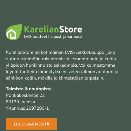
KarelianStore on kotimainen LVIS-verkkokauppa, joka
auttaa tekemään rakentamisen, remontoinnin ja kodin
ylläpidon hankinnoista selkeämpiä. Valikoimastamme
löydät tuotteita lämmitykseen, veteen, ilmanvaihtoon ja
sähköön kotiin, mökille ja kiinteistöjen tarpeisiin.
Toimisto & noutopiste
Pankakoskentie 22
80130 Joensuu
Y-tunnus: 2697280-1
LUE LISÄÄ MEISTÄ