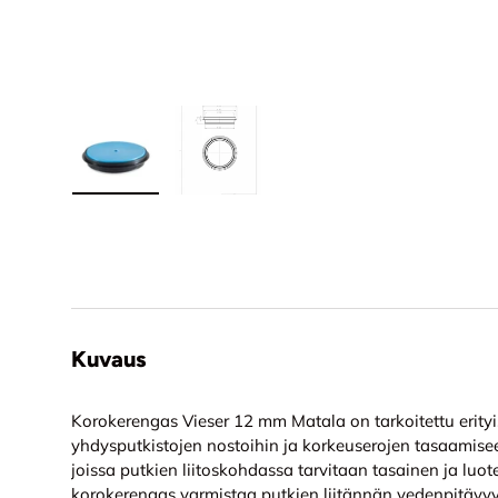
Lataa kuva 1 tuotekuviin
Lataa kuva 2 tuotekuviin
Kuvaus
Korokerengas Vieser 12 mm Matala on tarkoitettu erityis
yhdysputkistojen nostoihin ja korkeuserojen tasaamiseen.
joissa putkien liitoskohdassa tarvitaan tasainen ja luo
korokerengas varmistaa putkien liitännän vedenpitävy