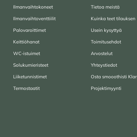
Ilmanvaihtokoneet
Tietoa meistä
Ilmanvaihtoventtiilit
Kuinka teet tilauksen
Palovaroittimet
Usein kysyttyä
Keittiöhanat
Toimitusehdot
WC-istuimet
Arvostelut
Solukumieristeet
Yhteystiedot
Liiketunnistimet
Osta smooothisti Klar
Termostaatit
Projektimyynti