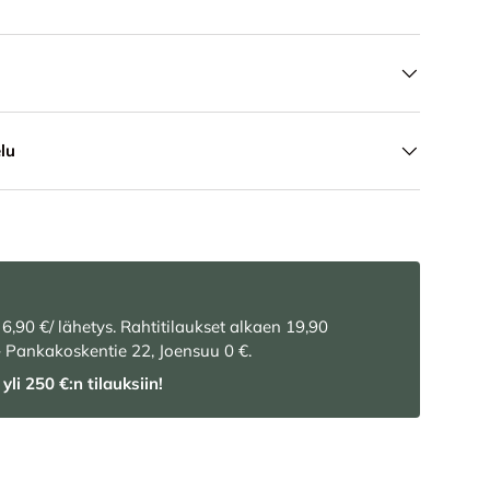
lu
 6,90 €/ lähetys. Rahtitilaukset alkaen 19,90
– Pankakoskentie 22, Joensuu 0 €.
yli 250 €:n tilauksiin!