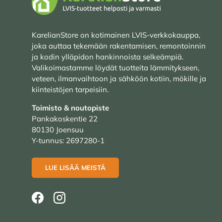
KarelianStore on kotimainen LVIS-verkkokauppa,
joka auttaa tekemään rakentamisen, remontoinnin
ja kodin ylläpidon hankinnoista selkeämpiä.
Valikoimastamme löydät tuotteita lämmitykseen,
veteen, ilmanvaihtoon ja sähköön kotiin, mökille ja
kiinteistöjen tarpeisiin.
Toimisto & noutopiste
Pankakoskentie 22
80130 Joensuu
Y-tunnus: 2697280-1
LUE LISÄÄ MEISTÄ
Facebook
Instagram