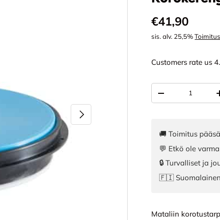
Normaali hi
€41,90
sis. alv. 25,5%
Toimitu
Customers rate us 4
Määrä
VÄHENNÄ MÄÄR
SEURAAVA
🚚 Toimitus pääsä
💬 Etkö ole varma
🔒 Turvalliset ja 
🇫🇮 Suomalaine
Mataliin korotustarp