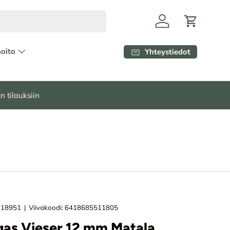
Kirjaudu
Ostoskori
hoito
Yhteystiedot
n tilauksiin
318951
|
Viivakoodi:
6418685511805
as Vieser 12 mm Matala