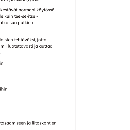
a kestävät normaalikäytössä
e kuin tee-se-itse -
ratkaisua putkien
sten tehtäväksi, jotta
mii luotettavasti ja auttaa
.
in
ihin
tasaamiseen ja liitoskohtien