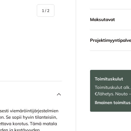
/
1
/
2
Maksutavat
Projektimyyntipalve
Toimituskulut
Toimituskulut alk.
€/lähetys. Nouto 
Ilmainen toimitus 
esti viemäröintijärjestelmien
 Se sopii hyvin tilanteisiin,
tettava korotus. Tämä matala
yden ja kestävyyden.