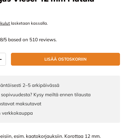
nta
skulut
lasketaan kassalla.
.8/5 based on 510 reviews.
LISÄÄ OSTOSKORIIN
ÄÄ
LISÄÄ MÄÄRÄÄ
äntöisesti 2–5 arkipäivässä
 sopivuudesta? Kysy meiltä ennen tilausta
joustavat maksutavat
n verkkokauppa
eisiin, esim. kaatokorjauksiin. Korottaa 12 mm.