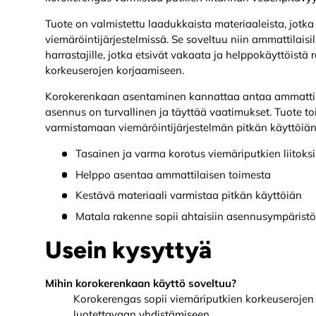
Tuote on valmistettu laadukkaista materiaaleista, jotk
viemäröintijärjestelmissä. Se soveltuu niin ammattilaisill
harrastajille, jotka etsivät vakaata ja helppokäyttöistä 
korkeuserojen korjaamiseen.
Korokerenkaan asentaminen kannattaa antaa ammattilai
asennus on turvallinen ja täyttää vaatimukset. Tuote toi
varmistamaan viemäröintijärjestelmän pitkän käyttöiän
Tasainen ja varma korotus viemäriputkien liitoksi
Helppo asentaa ammattilaisen toimesta
Kestävä materiaali varmistaa pitkän käyttöiän
Matala rakenne sopii ahtaisiin asennusympäristö
Usein kysyttyä
Mihin korokerenkaan käyttö soveltuu?
Korokerengas sopii viemäriputkien korkeuserojen 
luotettavaan yhdistämiseen.