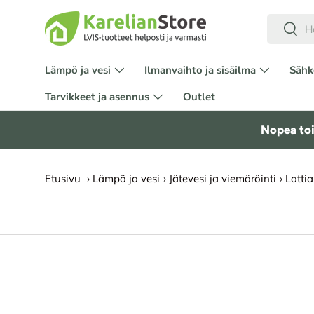
Hae
HYPPÄÄ SISÄLTÖÖN
Etsi
Lämpö ja vesi
Ilmanvaihto ja sisäilma
Sähk
Tarvikkeet ja asennus
Outlet
Nopea toi
Etusivu
›
Lämpö ja vesi
›
Jätevesi ja viemäröinti
›
Latti
SIIRRY TUOTETIETOIHIN