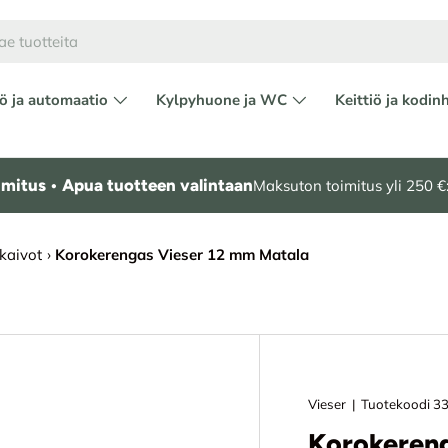
ö ja automaatio
Kylpyhuone ja WC
Keittiö ja kodin
mitus • Apua tuotteen valintaan
Maksuton toimitus yli 250 €:
akaivot
›
Korokerengas Vieser 12 mm Matala
Vieser
|
Tuotekoodi
3
Korokereng