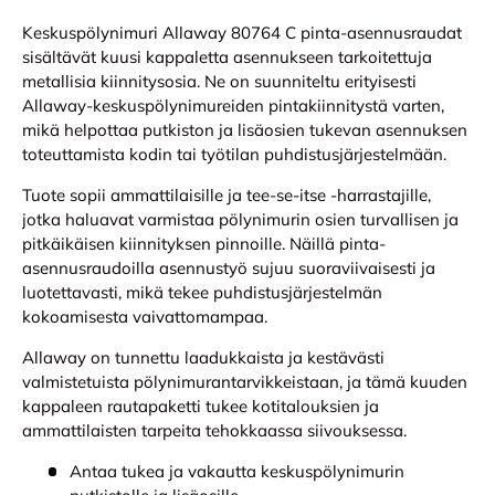
Keskuspölynimuri Allaway 80764 C pinta-asennusraudat
sisältävät kuusi kappaletta asennukseen tarkoitettuja
metallisia kiinnitysosia. Ne on suunniteltu erityisesti
Allaway-keskuspölynimureiden pintakiinnitystä varten,
mikä helpottaa putkiston ja lisäosien tukevan asennuksen
toteuttamista kodin tai työtilan puhdistusjärjestelmään.
Tuote sopii ammattilaisille ja tee-se-itse -harrastajille,
jotka haluavat varmistaa pölynimurin osien turvallisen ja
pitkäikäisen kiinnityksen pinnoille. Näillä pinta-
asennusraudoilla asennustyö sujuu suoraviivaisesti ja
luotettavasti, mikä tekee puhdistusjärjestelmän
kokoamisesta vaivattomampaa.
Allaway on tunnettu laadukkaista ja kestävästi
valmistetuista pölynimurantarvikkeistaan, ja tämä kuuden
kappaleen rautapaketti tukee kotitalouksien ja
ammattilaisten tarpeita tehokkaassa siivouksessa.
Antaa tukea ja vakautta keskuspölynimurin