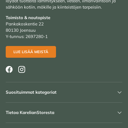
löydät tuotteita lämmitykseen, veteen, ilmanvaihtoon ja
sähköön kotiin, mökille ja kiinteistöjen tarpeisiin.
Toimisto & noutopiste
Pankakoskentie 22
80130 Joensuu
Y-tunnus: 2697280-1
LUE LISÄÄ MEISTÄ
Facebook
Instagram
Suosituimmat kategoriat
Tietoa KarelianStoresta