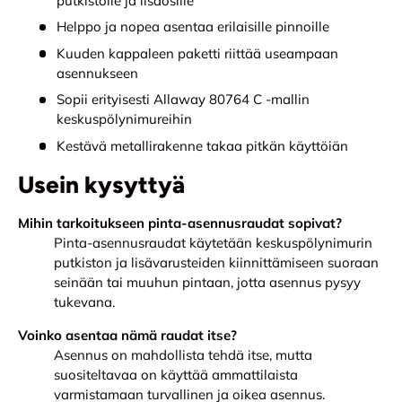
putkistolle ja lisäosille
Helppo ja nopea asentaa erilaisille pinnoille
Kuuden kappaleen paketti riittää useampaan
asennukseen
Sopii erityisesti Allaway 80764 C -mallin
keskuspölynimureihin
Kestävä metallirakenne takaa pitkän käyttöiän
Usein kysyttyä
Mihin tarkoitukseen pinta-asennusraudat sopivat?
Pinta-asennusraudat käytetään keskuspölynimurin
putkiston ja lisävarusteiden kiinnittämiseen suoraan
seinään tai muuhun pintaan, jotta asennus pysyy
tukevana.
Voinko asentaa nämä raudat itse?
Asennus on mahdollista tehdä itse, mutta
suositeltavaa on käyttää ammattilaista
varmistamaan turvallinen ja oikea asennus.