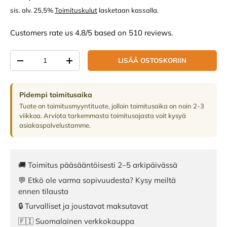
sis. alv. 25,5%
Toimituskulut
lasketaan kassalla.
Customers rate us 4.8/5 based on 510 reviews.
Määrä
LISÄÄ OSTOSKORIIN
VÄHENNÄ MÄÄRÄÄ
LISÄÄ MÄÄRÄÄ
Pidempi toimitusaika
Tuote on toimitusmyyntituote, jolloin toimitusaika on noin 2-3
viikkoa. Arviota tarkemmasta toimitusajasta voit kysyä
asiakaspalvelustamme.
🚚 Toimitus pääsääntöisesti 2–5 arkipäivässä
💬 Etkö ole varma sopivuudesta? Kysy meiltä
ennen tilausta
🔒 Turvalliset ja joustavat maksutavat
🇫🇮 Suomalainen verkkokauppa