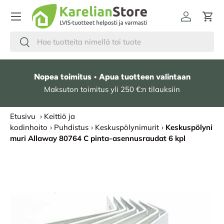
HYPPÄÄ SISÄLTÖÖN
Kirjaudu
Osto
Hae
Etsi
Nopea toimitus • Apua tuotteen valintaan
Maksuton toimitus yli 250 €:n tilauksiin
Etusivu
›
Keittiö ja
kodinhoito
›
Puhdistus
›
Keskuspölynimurit
›
Keskuspölyni
muri Allaway 80764 C pinta-asennusraudat 6 kpl
SIIRRY TUOTETIETOIHIN