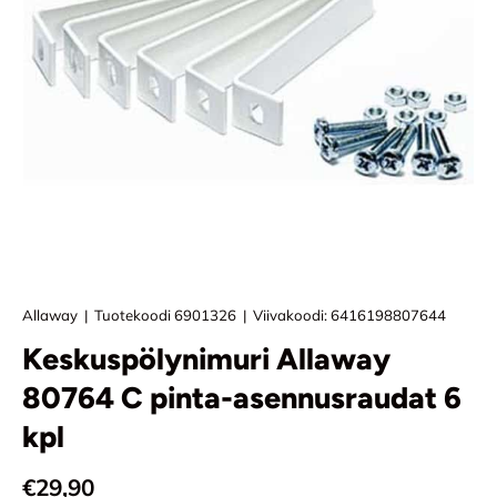
Allaway
|
Tuotekoodi
6901326
|
Viivakoodi:
6416198807644
Keskuspölynimuri Allaway
80764 C pinta-asennusraudat 6
kpl
Normaali hinta
€29,90