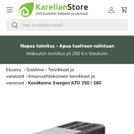
HYPPÄÄ SISÄLTÖÖN
Kirjaudu
Osto
Hae
Etsi
Nopea toimitus • Apua tuotteen valintaan
Maksuton toimitus yli 250 €:n tilauksiin
Etusivu
›
Sisäilma
›
Tarvikkeet ja
varaosat
›
Ilmanvaihtokoneen tarvikkeet ja
varaosat
›
Kesäkenno Swegon ILTO 250 / 260
SIIRRY TUOTETIETOIHIN