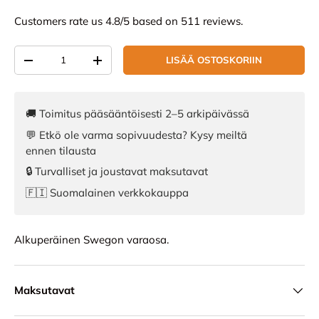
Customers rate us 4.8/5 based on 511 reviews.
Määrä
LISÄÄ OSTOSKORIIN
VÄHENNÄ MÄÄRÄÄ
LISÄÄ MÄÄRÄÄ
🚚 Toimitus pääsääntöisesti 2–5 arkipäivässä
💬 Etkö ole varma sopivuudesta? Kysy meiltä
ennen tilausta
🔒 Turvalliset ja joustavat maksutavat
🇫🇮 Suomalainen verkkokauppa
Alkuperäinen Swegon varaosa.
Maksutavat