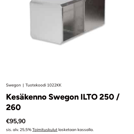
Swegon
|
Tuotekoodi
1022KK
Kesäkenno Swegon ILTO 250 /
260
Normaali hinta
€95,90
sis. alv. 25,5%
Toimituskulut
lasketaan kassalla.