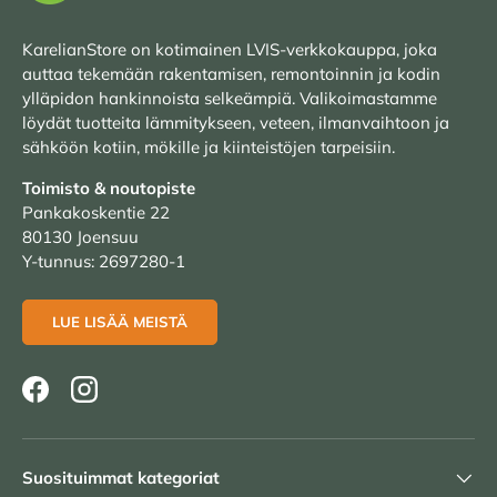
KarelianStore on kotimainen LVIS-verkkokauppa, joka
auttaa tekemään rakentamisen, remontoinnin ja kodin
ylläpidon hankinnoista selkeämpiä. Valikoimastamme
löydät tuotteita lämmitykseen, veteen, ilmanvaihtoon ja
sähköön kotiin, mökille ja kiinteistöjen tarpeisiin.
Toimisto & noutopiste
Pankakoskentie 22
80130 Joensuu
Y-tunnus: 2697280-1
LUE LISÄÄ MEISTÄ
Facebook
Instagram
Suosituimmat kategoriat