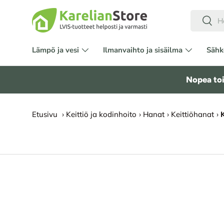
Hae
HYPPÄÄ SISÄLTÖÖN
Etsi
Lämpö ja vesi
Ilmanvaihto ja sisäilma
Sähk
Tarvikkeet ja asennus
Outlet
Nopea toi
Etusivu
›
Keittiö ja kodinhoito
›
Hanat
›
Keittiöhanat
›
SIIRRY TUOTETIETOIHIN