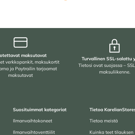
otettavat maksutavat
Turvallinen SSL-salattu 
et verkkopankit, maksukortit
Tietosi ovat suojassa – SSL
arna ja Paytrailin tarjoamat
maksuliikenne.
maksutavat
Suosituimmat kategoriat
Tietoa KarelianStore
Ilmanvaihtokoneet
Tietoa meistä
Ilmanvaihtoventtiilit
Kuinka teet tilauksen