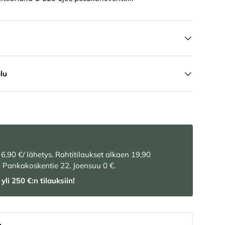
lu
 6,90 €/ lähetys. Rahtitilaukset alkaen 19,90
– Pankakoskentie 22, Joensuu 0 €.
yli 250 €:n tilauksiin!