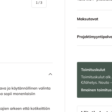
/
1
/
3
Maksutavat
Projektimyyntipalve
in
Toimituskulut
Toimituskulut alk.
€/lähetys. Nouto 
va ja käytännöllinen valinta
Ilmainen toimitus 
a sopii monenlaisiin
ajien arkeen että kotikeittiön