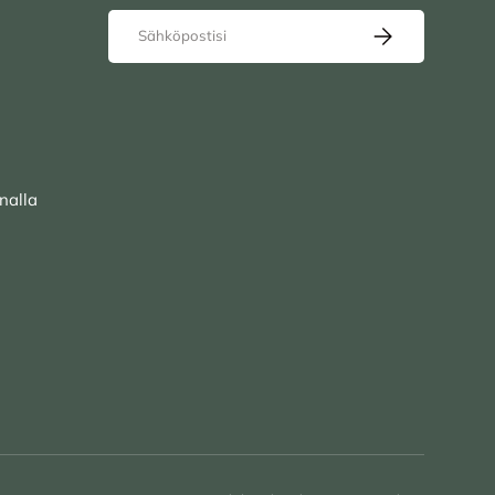
Sähköposti
TILAA UUTISKIRJ
nalla