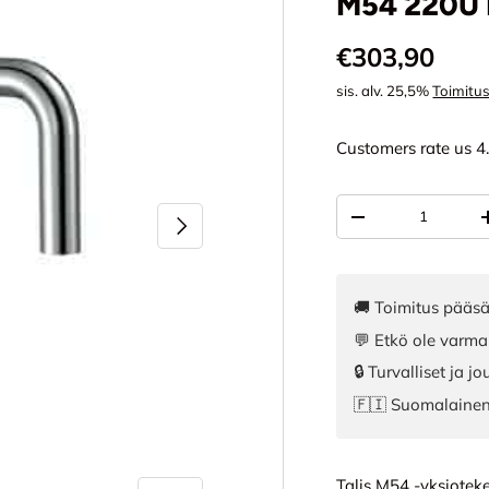
M54 220U
Normaali hi
€303,90
sis. alv. 25,5%
Toimitu
Customers rate us 4
Määrä
SEURAAVA
VÄHENNÄ MÄÄR
🚚 Toimitus pääsä
💬 Etkö ole varma
🔒 Turvalliset ja 
🇫🇮 Suomalaine
Talis M54 -yksioteke