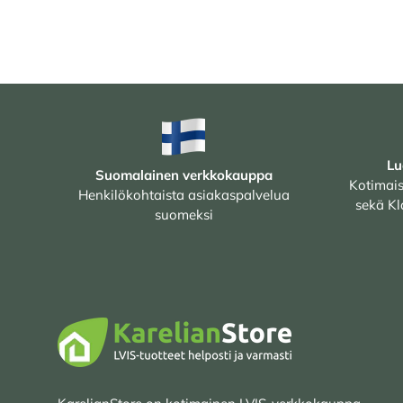
Lu
Suomalainen verkkokauppa
Kotimais
Henkilökohtaista asiakaspalvelua
sekä Kl
suomeksi