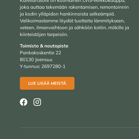
KarelianStore on kotimainen LVIS-verkkokauppa,
joka auttaa tekemään rakentamisen, remontoinnin
ja kodin ylläpidon hankinnoista selkeämpiä.
Valikoimastamme löydät tuotteita lämmitykseen,
veteen, ilmanvaihtoon ja sähköön kotiin, mökille ja
kiinteistöjen tarpeisiin.
Toimisto & noutopiste
Pankakoskentie 22
80130 Joensuu
Y-tunnus: 2697280-1
LUE LISÄÄ MEISTÄ
Facebook
Instagram