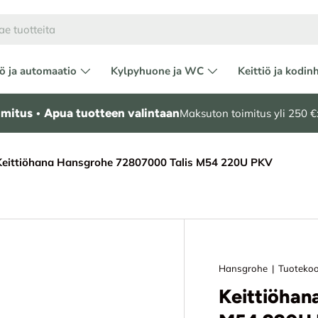
ö ja automaatio
Kylpyhuone ja WC
Keittiö ja kodin
mitus • Apua tuotteen valintaan
Maksuton toimitus yli 250 €:
Keittiöhana Hansgrohe 72807000 Talis M54 220U PKV
Hansgrohe
|
Tuotekoo
Keittiöhan