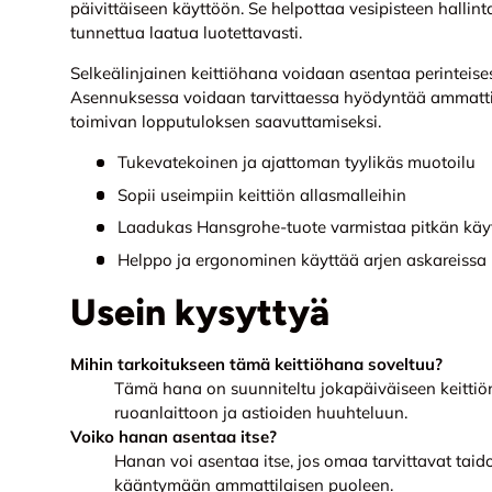
päivittäiseen käyttöön. Se helpottaa vesipisteen hallin
tunnettua laatua luotettavasti.
Selkeälinjainen keittiöhana voidaan asentaa perinteis
Asennuksessa voidaan tarvittaessa hyödyntää ammatti
toimivan lopputuloksen saavuttamiseksi.
Tukevatekoinen ja ajattoman tyylikäs muotoilu
Sopii useimpiin keittiön allasmalleihin
Laadukas Hansgrohe-tuote varmistaa pitkän käy
Helppo ja ergonominen käyttää arjen askareissa
Usein kysyttyä
Mihin tarkoitukseen tämä keittiöhana soveltuu?
Tämä hana on suunniteltu jokapäiväiseen keittiö
ruoanlaittoon ja astioiden huuhteluun.
Voiko hanan asentaa itse?
Hanan voi asentaa itse, jos omaa tarvittavat taido
kääntymään ammattilaisen puoleen.