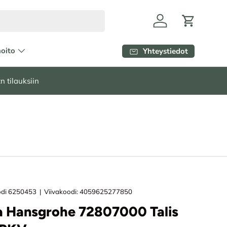
Kirjaudu
Ostoskori
hoito
Yhteystiedot
n tilauksiin
di
6250453
|
Viivakoodi:
4059625277850
a Hansgrohe 72807000 Talis