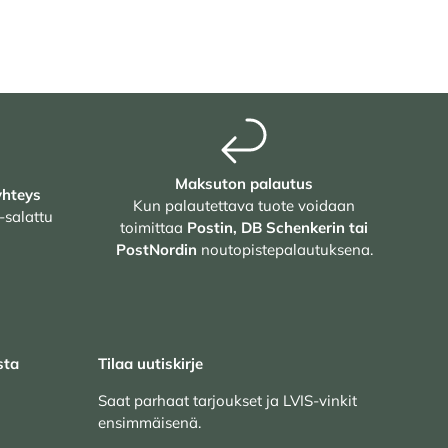
Maksuton palautus
yhteys
Kun palautettava tuote voidaan
-salattu
toimittaa
Postin, DB Schenkerin tai
PostNordin
noutopistepalautuksena.
sta
Tilaa uutiskirje
Saat parhaat tarjoukset ja LVIS-vinkit
ensimmäisenä.