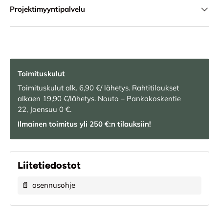
Projektimyyntipalvelu
Toimituskulut
Toimituskulut alk. 6,90 €/ lähetys. Rahtitilaukset
alkaen 19,90 €/lähetys. Nouto – Pankakoskentie
22, Joensuu 0 €.
Ilmainen toimitus yli 250 €:n tilauksiin!
Liitetiedostot
📄
asennusohje