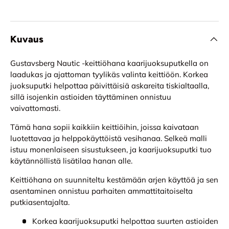
Kuvaus
Gustavsberg Nautic -keittiöhana kaarijuoksuputkella on
laadukas ja ajattoman tyylikäs valinta keittiöön. Korkea
juoksuputki helpottaa päivittäisiä askareita tiskialtaalla,
sillä isojenkin astioiden täyttäminen onnistuu
vaivattomasti.
Tämä hana sopii kaikkiin keittiöihin, joissa kaivataan
luotettavaa ja helppokäyttöistä vesihanaa. Selkeä malli
istuu monenlaiseen sisustukseen, ja kaarijuoksuputki tuo
käytännöllistä lisätilaa hanan alle.
Keittiöhana on suunniteltu kestämään arjen käyttöä ja sen
asentaminen onnistuu parhaiten ammattitaitoiselta
putkiasentajalta.
Korkea kaarijuoksuputki helpottaa suurten astioiden