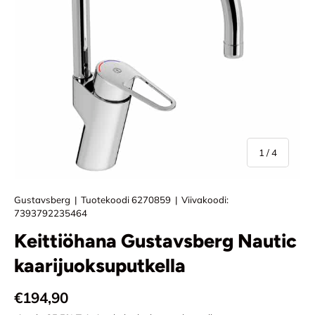
/
1
/
4
Gustavsberg
|
Tuotekoodi
6270859
|
Viivakoodi:
7393792235464
Keittiöhana Gustavsberg Nautic
kaarijuoksuputkella
Normaali hinta
€194,90