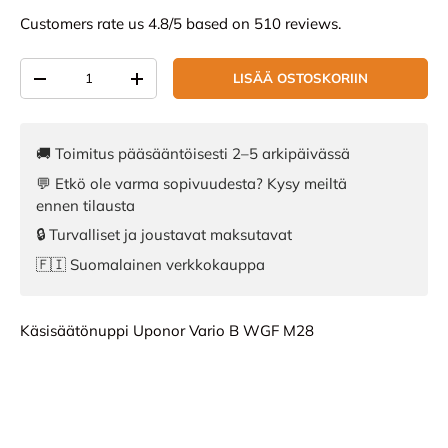
Customers rate us 4.8/5 based on 510 reviews.
Määrä
LISÄÄ OSTOSKORIIN
VÄHENNÄ MÄÄRÄÄ
LISÄÄ MÄÄRÄÄ
🚚 Toimitus pääsääntöisesti 2–5 arkipäivässä
💬 Etkö ole varma sopivuudesta? Kysy meiltä
ennen tilausta
🔒 Turvalliset ja joustavat maksutavat
🇫🇮 Suomalainen verkkokauppa
Käsisäätönuppi Uponor Vario B WGF M28