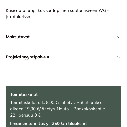
Käsisäätönuppi käsisäätöpiirien säätämiseeen WGF
jakotukeissa.
Maksutavat
Projektimyyntipalvelu
Toimituskulut
Toimituskulut alk. 6,90 €/ lähetys. Rahtitilaukset
alkaen 19,90 €/lähetys. Nouto – Pankakoskentie
22, Joensuu 0 €.
Ilmainen toimitus yli 250 €:n tilauksiin!