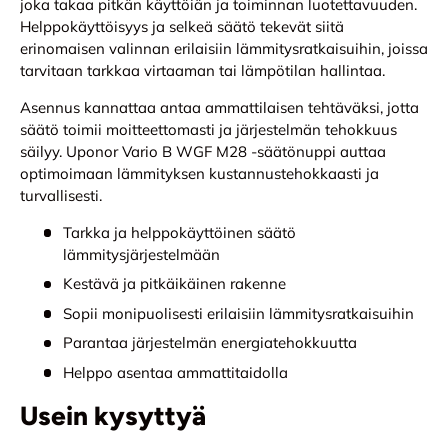
joka takaa pitkän käyttöiän ja toiminnan luotettavuuden.
Helppokäyttöisyys ja selkeä säätö tekevät siitä
erinomaisen valinnan erilaisiin lämmitysratkaisuihin, joissa
tarvitaan tarkkaa virtaaman tai lämpötilan hallintaa.
Asennus kannattaa antaa ammattilaisen tehtäväksi, jotta
säätö toimii moitteettomasti ja järjestelmän tehokkuus
säilyy. Uponor Vario B WGF M28 -säätönuppi auttaa
optimoimaan lämmityksen kustannustehokkaasti ja
turvallisesti.
Tarkka ja helppokäyttöinen säätö
lämmitysjärjestelmään
Kestävä ja pitkäikäinen rakenne
Sopii monipuolisesti erilaisiin lämmitysratkaisuihin
Parantaa järjestelmän energiatehokkuutta
Helppo asentaa ammattitaidolla
Usein kysyttyä