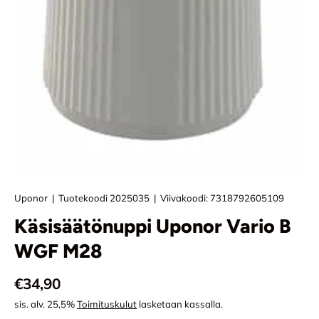
Uponor
|
Tuotekoodi
2025035
|
Viivakoodi:
7318792605109
Käsisäätönuppi Uponor Vario B
WGF M28
Normaali hinta
€34,90
sis. alv. 25,5%
Toimituskulut
lasketaan kassalla.