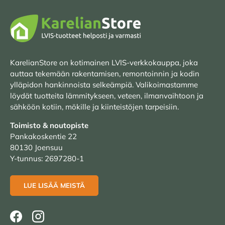
KarelianStore on kotimainen LVIS-verkkokauppa, joka
auttaa tekemään rakentamisen, remontoinnin ja kodin
ylläpidon hankinnoista selkeämpiä. Valikoimastamme
löydät tuotteita lämmitykseen, veteen, ilmanvaihtoon ja
sähköön kotiin, mökille ja kiinteistöjen tarpeisiin.
Toimisto & noutopiste
Pankakoskentie 22
80130 Joensuu
Y-tunnus: 2697280-1
LUE LISÄÄ MEISTÄ
Facebook
Instagram