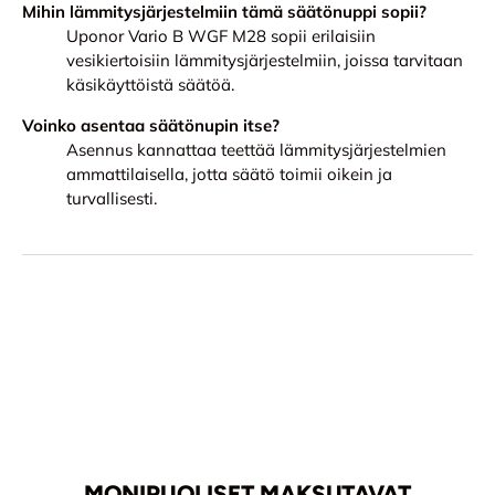
Mihin lämmitysjärjestelmiin tämä säätönuppi sopii?
Uponor Vario B WGF M28 sopii erilaisiin
vesikiertoisiin lämmitysjärjestelmiin, joissa tarvitaan
käsikäyttöistä säätöä.
Voinko asentaa säätönupin itse?
Asennus kannattaa teettää lämmitysjärjestelmien
ammattilaisella, jotta säätö toimii oikein ja
turvallisesti.
MONIPUOLISET MAKSUTAVAT