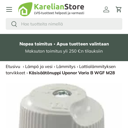
HYPPÄÄ SISÄLTÖÖN
Kirjaudu
Osto
Hae
Etsi
Nopea toimitus • Apua tuotteen valintaan
Maksuton toimitus yli 250 €:n tilauksiin
Etusivu
›
Lämpö ja vesi
›
Lämmitys
›
Lattialämmityksen
tarvikkeet
›
Käsisäätönuppi Uponor Vario B WGF M28
SIIRRY TUOTETIETOIHIN