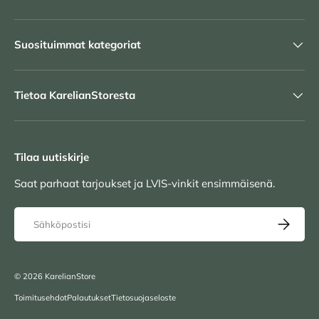
Suosituimmat kategoriat
Tietoa KarelianStoresta
Tilaa uutiskirje
Saat parhaat tarjoukset ja LVIS-vinkit ensimmäisenä.
Sähköposti
TILAA UU
© 2026
KarelianStore
Toimitusehdot
Palautukset
Tietosuojaseloste