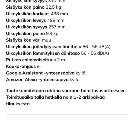
Sisäyksikön syvyys
310 mm
Sisäyksikön paino
32.5 kg
Ulkoyksikön korkeus
438 mm
Ulkoyksikön leveys
498 mm
Ulkoyksikön syvyys
257 mm
Ulkoyksikön paino
9.9 kg
Sisäyksikön väri
muu
Ulkoyksikön jäähdytyksen äänitaso
56 - 56 dB(A)
Ulkoyksikön lämmityksen äänitaso
56 - 56 dB(A)
Putken enimmäispituus
2 m
Kauko-ohjaus
ei
Google Assistant -yhteensopiva
kyllä
Amazon Alexa -yhteensopiva
kyllä
Tuote toimitetaan rahtina suoraan toimitusosoitteeseen.
Toimitusaika tällä hetkellä noin 1-2 arkipäivää
tilauksesta.