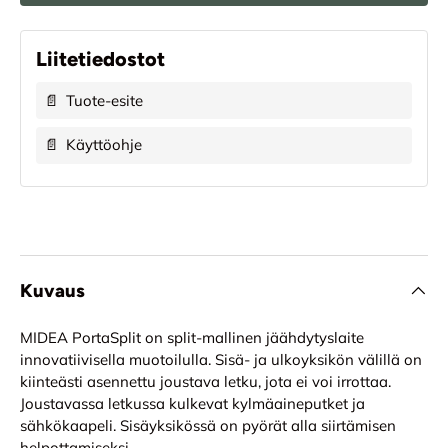
Liitetiedostot
📄
Tuote-esite
📄
Käyttöohje
Kuvaus
MIDEA PortaSplit on split-mallinen jäähdytyslaite
innovatiivisella muotoilulla. Sisä- ja ulkoyksikön välillä on
kiinteästi asennettu joustava letku, jota ei voi irrottaa.
Joustavassa letkussa kulkevat kylmäaineputket ja
sähkökaapeli. Sisäyksikössä on pyörät alla siirtämisen
helpottamiseksi.