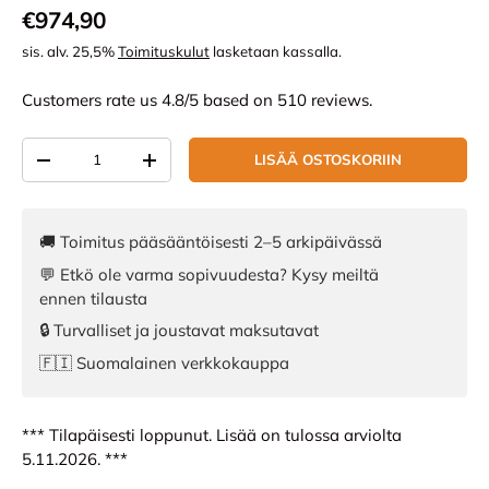
Normaali hinta
€974,90
sis. alv. 25,5%
Toimituskulut
lasketaan kassalla.
Customers rate us 4.8/5 based on 510 reviews.
Määrä
LISÄÄ OSTOSKORIIN
VÄHENNÄ MÄÄRÄÄ
LISÄÄ MÄÄRÄÄ
🚚 Toimitus pääsääntöisesti 2–5 arkipäivässä
💬 Etkö ole varma sopivuudesta? Kysy meiltä
ennen tilausta
🔒 Turvalliset ja joustavat maksutavat
🇫🇮 Suomalainen verkkokauppa
*** Tilapäisesti loppunut. Lisää on tulossa arviolta
5.11.2026. ***