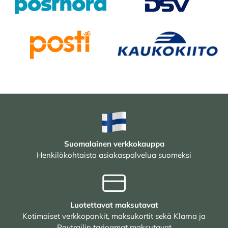
Suomalainen verkkokauppa
Henkilökohtaista asiakaspalvelua suomeksi
Luotettavat maksutavat
Kotimaiset verkkopankit, maksukortit sekä Klarna ja
Paytrailin tarjoamat maksutavat