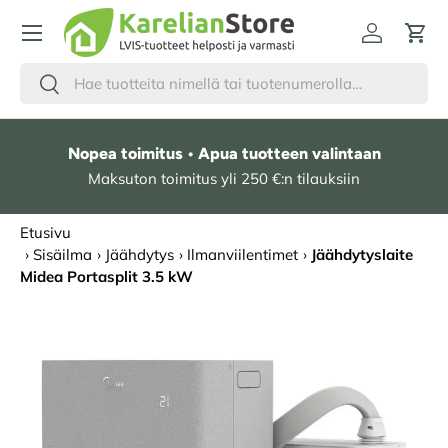
HYPPÄÄ SISÄLTÖÖN
Kirjaudu
Osto
Hae
Etsi
Nopea toimitus • Apua tuotteen valintaan
Maksuton toimitus yli 250 €:n tilauksiin
Etusivu
›
Sisäilma
›
Jäähdytys
›
Ilmanviilentimet
›
Jäähdytyslaite
Midea Portasplit 3.5 kW
SIIRRY TUOTETIETOIHIN