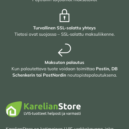
Turvallinen SSL-salattu yhteys
Tietosi ovat suojassa – SSL-salattu maksuliikenne.
Maksuton palautus
Kun palautettava tuote voidaan toimittaa
Postin, DB
Schenkerin tai PostNordin
noutopistepalautuksena.
KarelianStore on kotimainen LVIS-verkkokauppa, joka