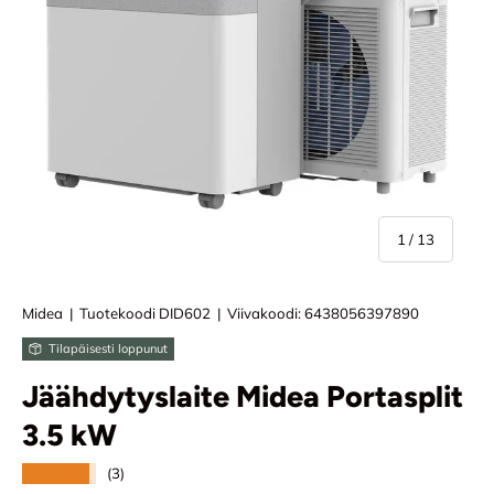
/
1
/
13
Midea
|
Tuotekoodi
DID602
|
Viivakoodi:
6438056397890
Tilapäisesti loppunut
Jäähdytyslaite Midea Portasplit
3.5 kW
★★★★★
(3)