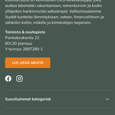
auttaa tekemään rakentamisen, remontoinnin ja kodin
ylläpidon hankinnoista selkeämpiä. Valikoimastamme
löydät tuotteita lämmitykseen, veteen, ilmanvaihtoon ja
sähköön kotiin, mökille ja kiinteistöjen tarpeisiin.
Toimisto & noutopiste
Pankakoskentie 22
80130 Joensuu
Y-tunnus: 2697280-1
LUE LISÄÄ MEISTÄ
Facebook
Instagram
Suosituimmat kategoriat