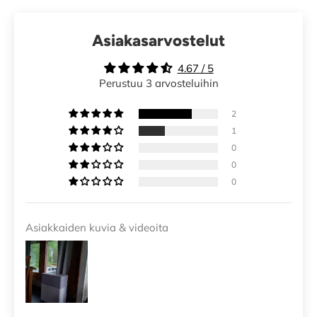
Asiakasarvostelut
4.67 / 5
Perustuu 3 arvosteluihin
2
1
0
0
0
Asiakkaiden kuvia & videoita