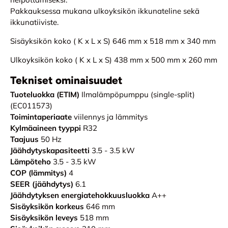
Pakkauksessa mukana ulkoyksikön ikkunateline sekä
ikkunatiiviste.
Sisäyksikön koko ( K x L x S) 646 mm x 518 mm x 340 mm
Ulkoyksikön koko ( K x L x S) 438 mm x 500 mm x 260 mm
Tekniset ominaisuudet
Tuoteluokka (ETIM)
Ilmalämpöpumppu (single-split)
(EC011573)
Toimintaperiaate
viilennys ja lämmitys
Kylmäaineen tyyppi
R32
Taajuus
50 Hz
Jäähdytyskapasiteetti
3.5 - 3.5 kW
Lämpöteho
3.5 - 3.5 kW
COP (lämmitys)
4
SEER (jäähdytys)
6.1
Jäähdytyksen energiatehokkuusluokka
A++
Sisäyksikön korkeus
646 mm
Sisäyksikön leveys
518 mm