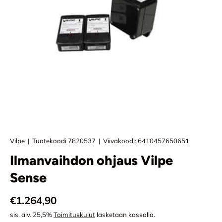
Vilpe
|
Tuotekoodi
7820537
|
Viivakoodi:
6410457650651
Ilmanvaihdon ohjaus Vilpe
Sense
Normaali hinta
€1.264,90
sis. alv. 25,5%
Toimituskulut
lasketaan kassalla.