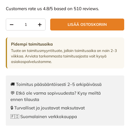
Customers rate us 4.8/5 based on 510 reviews.
Määrä
LISÄÄ OSTOSKORIIN
VÄHENNÄ MÄÄRÄÄ
LISÄÄ MÄÄRÄÄ
Pidempi toimitusaika
Tuote on toimitusmyyntituote, jolloin toimitusaika on noin 2-3
viikkoa. Arviota tarkemmasta toimitusajasta voit kysyä
asiakaspalvelustamme.
🚚 Toimitus pääsääntöisesti 2–5 arkipäivässä
💬 Etkö ole varma sopivuudesta? Kysy meiltä
ennen tilausta
🔒 Turvalliset ja joustavat maksutavat
🇫🇮 Suomalainen verkkokauppa