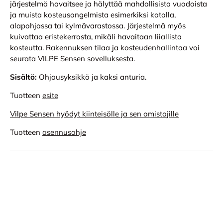
järjestelmä havaitsee ja hälyttää mahdollisista vuodoista
ja muista kosteusongelmista esimerkiksi katolla,
alapohjassa tai kylmävarastossa. Järjestelmä myös
kuivattaa eristekerrosta, mikäli havaitaan liiallista
kosteutta. Rakennuksen tilaa ja kosteudenhallintaa voi
seurata VILPE Sensen sovelluksesta.
Sisältö:
Ohjausyksikkö ja kaksi anturia.
Tuotteen
esite
Vilpe Sensen hyödyt kiinteisölle ja sen omistajille
Tuotteen
asennusohje