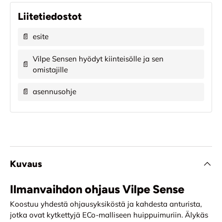
Liitetiedostot
📄
esite
Vilpe Sensen hyödyt kiinteisölle ja sen
📄
omistajille
📄
asennusohje
Kuvaus
Ilmanvaihdon ohjaus Vilpe Sense
Koostuu yhdestä ohjausyksiköstä ja kahdesta anturista,
jotka ovat kytkettyjä ECo-malliseen huippuimuriin. Älykäs