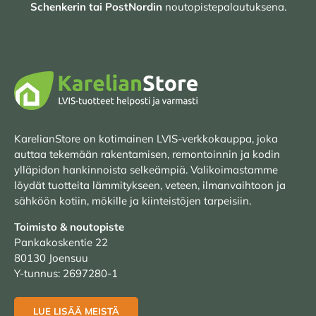
Schenkerin tai PostNordin
noutopistepalautuksena.
KarelianStore on kotimainen LVIS-verkkokauppa, joka
auttaa tekemään rakentamisen, remontoinnin ja kodin
ylläpidon hankinnoista selkeämpiä. Valikoimastamme
löydät tuotteita lämmitykseen, veteen, ilmanvaihtoon ja
sähköön kotiin, mökille ja kiinteistöjen tarpeisiin.
Toimisto & noutopiste
Pankakoskentie 22
80130 Joensuu
Y-tunnus: 2697280-1
LUE LISÄÄ MEISTÄ