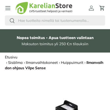
HYPPÄÄ SISÄLTÖÖN
Kirjaudu
Osto
Hae
Etsi
Nopea toimitus • Apua tuotteen valintaan
Maksuton toimitus yli 250 €:n tilauksiin
Etusivu
›
Sisäilma
›
Ilmanvaihtokoneet
›
Huippuimurit
›
Ilmanvaih
don ohjaus Vilpe Sense
SIIRRY TUOTETIETOIHIN