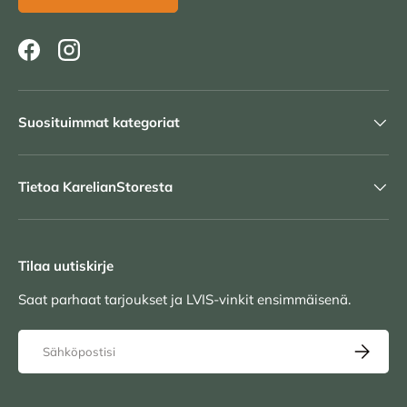
Facebook
Instagram
Suosituimmat kategoriat
Tietoa KarelianStoresta
Tilaa uutiskirje
Saat parhaat tarjoukset ja LVIS-vinkit ensimmäisenä.
Sähköposti
TILAA UU