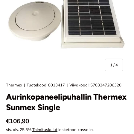
/
1
/
4
Thermex
|
Tuotekoodi
8013417
|
Viivakoodi:
5703347206320
Aurinkopaneelipuhallin Thermex
Sunmex Single
Normaali hinta
€106,90
sis. alv. 25,5%
Toimituskulut
lasketaan kassalla.