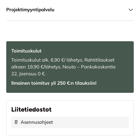
Projektimyyntipalvelu
Toimituskulut
Toimituskulut alk. 6,90 €/ lähetys. Rahtitilaukset
alkaen 19,90 €/lähetys. Nouto – Pankakoskentie
22, Joensuu 0 €.
Ilmainen toimitus yli 250 €:n tilauksiin!
Liitetiedostot
📄
Asennusohjeet