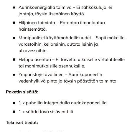
Aurinkoenergialla toimiva – Ei sähkökuluja, ei
johtoja, täysin itsenäinen käyttö.
Hiljainen toiminta – Parantaa ilmanlaatua
häiritsemättä.
Monipuoliset käyttömahdollisuudet – Sopii mökeille,
varastoihin, kellareihin, autotalleihin ja
ulkovessoihin.
Helppo asentaa – Ei tarvetta ulkoiselle virtalähteelle
tai monimutkaisille asennuksille.
Ympäristöystävällinen – Aurinkopaneelin
vedenhylkivä pinta ja täysin päästötön toiminta.
Paketin sisältö:
1 x puhallin integroidulla aurinkopaneelilla
1 x säädettävä sisäventtiili
Tekniset tiedot: