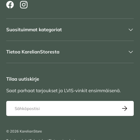
Facebook
Instagram
Suosituimmat kategoriat
Tietoa KarelianStoresta
Tilaa uutiskirje
Saat parhaat tarjoukset ja LVIS-vinkit ensimmäisenä.
Sähköposti
TILAA UU
© 2026
KarelianStore