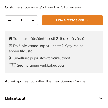
Customers rate us 4.8/5 based on 510 reviews.
Määrä
LISÄÄ OSTOSKORIIN
VÄHENNÄ MÄÄRÄÄ
LISÄÄ MÄÄRÄÄ
🚚 Toimitus pääsääntöisesti 2–5 arkipäivässä
💬 Etkö ole varma sopivuudesta? Kysy meiltä
ennen tilausta
🔒 Turvalliset ja joustavat maksutavat
🇫🇮 Suomalainen verkkokauppa
Aurinkopaneelipuhallin Thermex Sunmex Single
Maksutavat