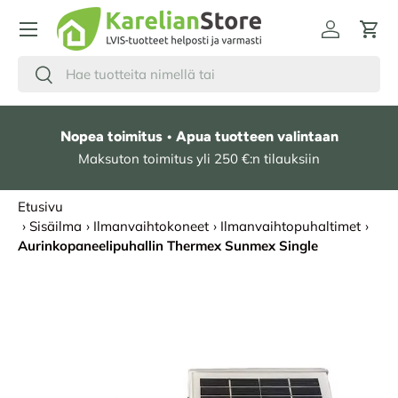
HYPPÄÄ SISÄLTÖÖN
Kirjaudu
Osto
Hae
Etsi
Nopea toimitus • Apua tuotteen valintaan
Maksuton toimitus yli 250 €:n tilauksiin
Etusivu
›
Sisäilma
›
Ilmanvaihtokoneet
›
Ilmanvaihtopuhaltimet
›
Aurinkopaneelipuhallin Thermex Sunmex Single
SIIRRY TUOTETIETOIHIN