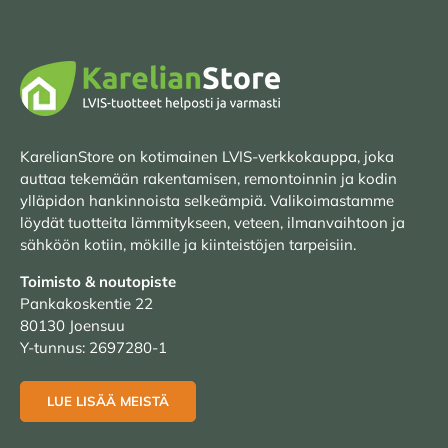
KarelianStore on kotimainen LVIS-verkkokauppa, joka
auttaa tekemään rakentamisen, remontoinnin ja kodin
ylläpidon hankinnoista selkeämpiä. Valikoimastamme
löydät tuotteita lämmitykseen, veteen, ilmanvaihtoon ja
sähköön kotiin, mökille ja kiinteistöjen tarpeisiin.
Toimisto & noutopiste
Pankakoskentie 22
80130 Joensuu
Y-tunnus: 2697280-1
LUE LISÄÄ MEISTÄ