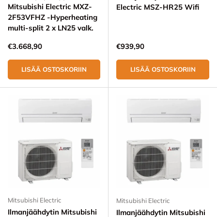
Mitsubishi Electric MXZ-
Electric MSZ-HR25 Wifi
2F53VFHZ -Hyperheating
multi-split 2 x LN25 valk.
Normaali hinta
Normaali hinta
€3.668,90
€939,90
LISÄÄ OSTOSKORIIN
LISÄÄ OSTOSKORIIN
Mitsubishi Electric
Mitsubishi Electric
Ilmanjäähdytin Mitsubishi
Ilmanjäähdytin Mitsubishi