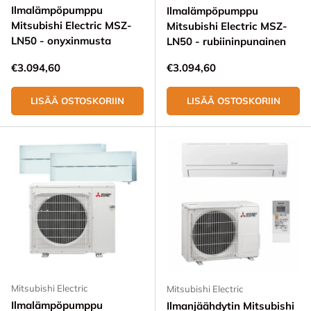
Ilmalämpöpumppu
Ilmalämpöpumppu
Mitsubishi Electric MSZ-
Mitsubishi Electric MSZ-
LN50 - onyxinmusta
LN50 - rubiininpunainen
Normaali hinta
Normaali hinta
€3.094,60
€3.094,60
LISÄÄ OSTOSKORIIN
LISÄÄ OSTOSKORIIN
Mitsubishi Electric
Mitsubishi Electric
Ilmalämpöpumppu
Ilmanjäähdytin Mitsubishi