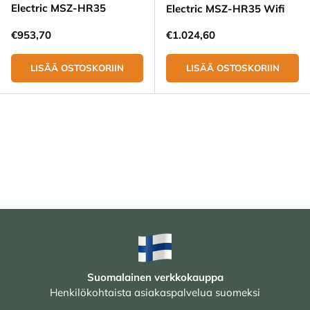
Electric MSZ-HR35
Electric MSZ-HR35 Wifi
Normaali hinta
Normaali hinta
€953,70
€1.024,60
LISÄÄ OSTOSKORIIN
LISÄÄ OSTOSKORIIN
Suomalainen verkkokauppa
Henkilökohtaista asiakaspalvelua suomeksi