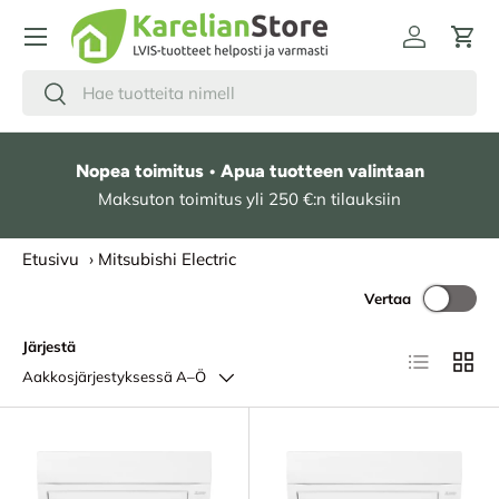
HYPPÄÄ SISÄLTÖÖN
Kirjaudu
Osto
Hae
Etsi
Nopea toimitus • Apua tuotteen valintaan
Maksuton toimitus yli 250 €:n tilauksiin
Etusivu
›
Mitsubishi Electric
Vertaa
Järjestä
Lista
Ruudu
Aakkosjärjestyksessä A–Ö