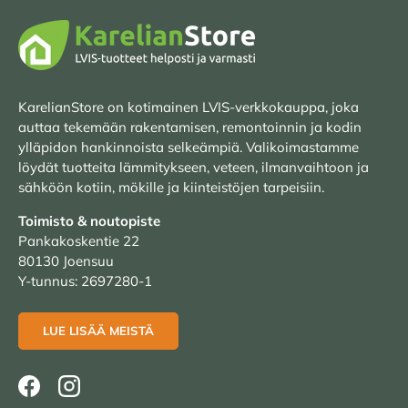
KarelianStore on kotimainen LVIS-verkkokauppa, joka
auttaa tekemään rakentamisen, remontoinnin ja kodin
ylläpidon hankinnoista selkeämpiä. Valikoimastamme
löydät tuotteita lämmitykseen, veteen, ilmanvaihtoon ja
sähköön kotiin, mökille ja kiinteistöjen tarpeisiin.
Toimisto & noutopiste
Pankakoskentie 22
80130 Joensuu
Y-tunnus: 2697280-1
LUE LISÄÄ MEISTÄ
Facebook
Instagram