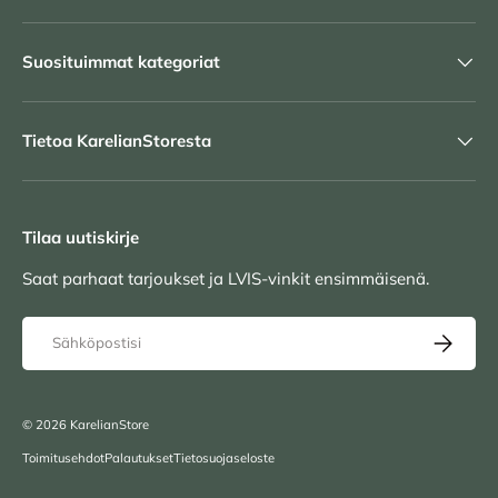
Suosituimmat kategoriat
Tietoa KarelianStoresta
Tilaa uutiskirje
Saat parhaat tarjoukset ja LVIS-vinkit ensimmäisenä.
Sähköposti
TILAA UU
© 2026
KarelianStore
Toimitusehdot
Palautukset
Tietosuojaseloste